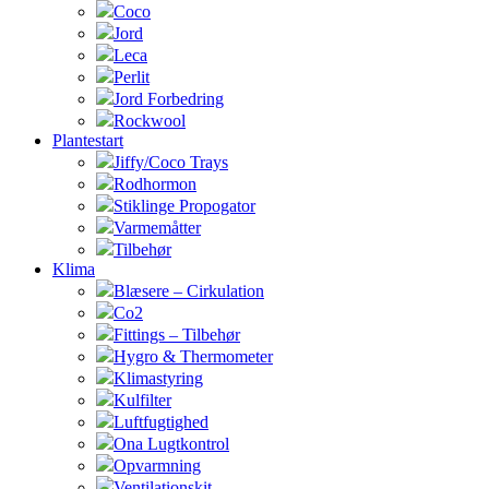
Coco
Jord
Leca
Perlit
Jord Forbedring
Rockwool
Plantestart
Jiffy/Coco Trays
Rodhormon
Stiklinge Propogator
Varmemåtter
Tilbehør
Klima
Blæsere – Cirkulation
Co2
Fittings – Tilbehør
Hygro & Thermometer
Klimastyring
Kulfilter
Luftfugtighed
Ona Lugtkontrol
Opvarmning
Ventilationskit