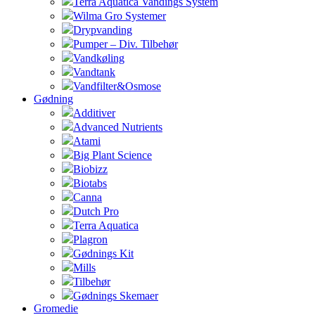
Terra Aquatica Vandings System
Wilma Gro Systemer
Drypvanding
Pumper – Div. Tilbehør
Vandkøling
Vandtank
Vandfilter&Osmose
Gødning
Additiver
Advanced Nutrients
Atami
Big Plant Science
Biobizz
Biotabs
Canna
Dutch Pro
Terra Aquatica
Plagron
Gødnings Kit
Mills
Tilbehør
Gødnings Skemaer
Gromedie