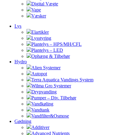
Digital Vægte
Vape
Væsker
Lys
Elartikler
Lysstyring
Plantelys – HPS/MH/CFL
Plantelys – LED
Ophæng & Tilbehør
Hydro
Alien Systemer
Autopot
Terra Aquatica Vandings System
Wilma Gro Systemer
Drypvanding
Pumper – Div. Tilbehør
Vandkøling
Vandtank
Vandfilter&Osmose
Gødning
Additiver
Advanced Nutrients