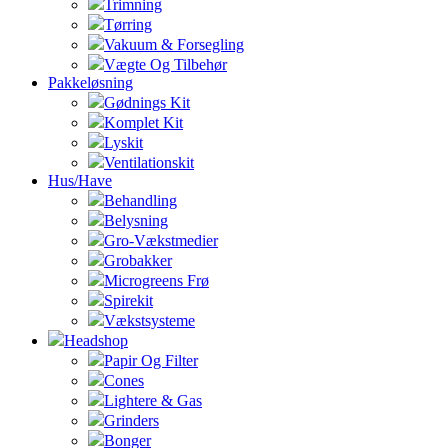
Trimning
Tørring
Vakuum & Forsegling
Vægte Og Tilbehør
Pakkeløsning
Gødnings Kit
Komplet Kit
Lyskit
Ventilationskit
Hus/Have
Behandling
Belysning
Gro-Vækstmedier
Grobakker
Microgreens Frø
Spirekit
Vækstsysteme
Headshop
Papir Og Filter
Cones
Lightere & Gas
Grinders
Bonger