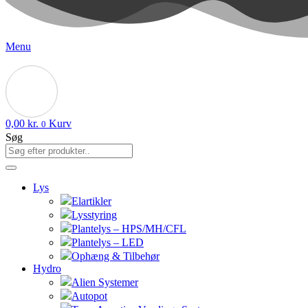
Menu
0,00
kr.
Kurv
0
Søg
Lys
Elartikler
Lysstyring
Plantelys – HPS/MH/CFL
Plantelys – LED
Ophæng & Tilbehør
Hydro
Alien Systemer
Autopot