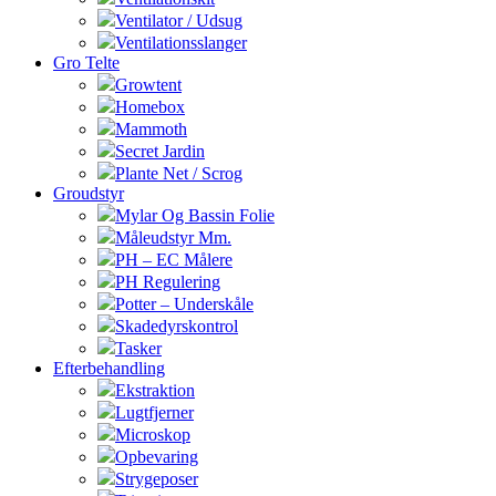
Ventilator / Udsug
Ventilationsslanger
Gro Telte
Growtent
Homebox
Mammoth
Secret Jardin
Plante Net / Scrog
Groudstyr
Mylar Og Bassin Folie
Måleudstyr Mm.
PH – EC Målere
PH Regulering
Potter – Underskåle
Skadedyrskontrol
Tasker
Efterbehandling
Ekstraktion
Lugtfjerner
Microskop
Opbevaring
Strygeposer