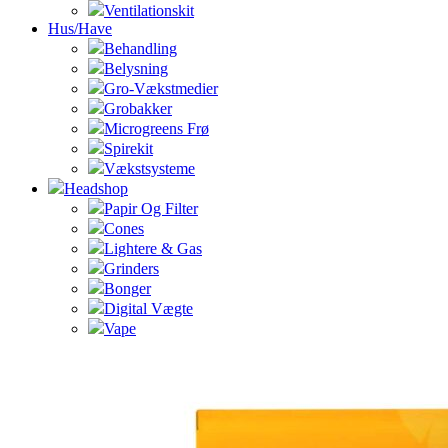
Ventilationskit
Hus/Have
Behandling
Belysning
Gro-Vækstmedier
Grobakker
Microgreens Frø
Spirekit
Vækstsysteme
Headshop
Papir Og Filter
Cones
Lightere & Gas
Grinders
Bonger
Digital Vægte
Vape