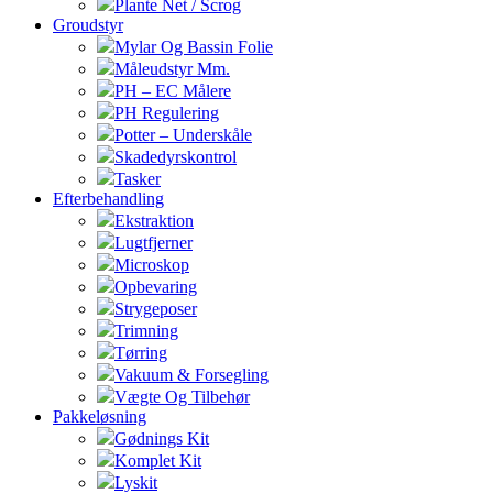
Plante Net / Scrog
Groudstyr
Mylar Og Bassin Folie
Måleudstyr Mm.
PH – EC Målere
PH Regulering
Potter – Underskåle
Skadedyrskontrol
Tasker
Efterbehandling
Ekstraktion
Lugtfjerner
Microskop
Opbevaring
Strygeposer
Trimning
Tørring
Vakuum & Forsegling
Vægte Og Tilbehør
Pakkeløsning
Gødnings Kit
Komplet Kit
Lyskit