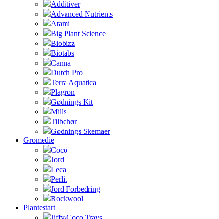
Additiver
Advanced Nutrients
Atami
Big Plant Science
Biobizz
Biotabs
Canna
Dutch Pro
Terra Aquatica
Plagron
Gødnings Kit
Mills
Tilbehør
Gødnings Skemaer
Gromedie
Coco
Jord
Leca
Perlit
Jord Forbedring
Rockwool
Plantestart
Jiffy/Coco Trays