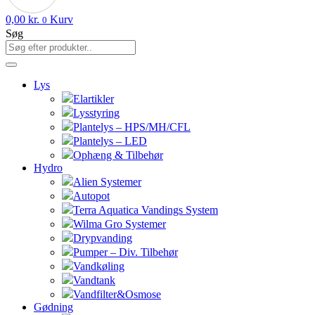
0,00
kr.
Kurv
0
Søg
Lys
Elartikler
Lysstyring
Plantelys – HPS/MH/CFL
Plantelys – LED
Ophæng & Tilbehør
Hydro
Alien Systemer
Autopot
Terra Aquatica Vandings System
Wilma Gro Systemer
Drypvanding
Pumper – Div. Tilbehør
Vandkøling
Vandtank
Vandfilter&Osmose
Gødning