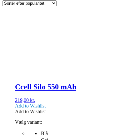
popularitet
Dette
vare
har
flere
varianter.
Mulighederne
kan
vælges
på
varesiden
Ccell Silo 550 mAh
219,00
kr.
Add to Wishlist
Add to Wishlist
Vælg variant:
Blå