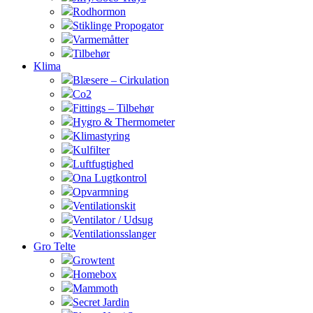
Rodhormon
Stiklinge Propogator
Varmemåtter
Tilbehør
Klima
Blæsere – Cirkulation
Co2
Fittings – Tilbehør
Hygro & Thermometer
Klimastyring
Kulfilter
Luftfugtighed
Ona Lugtkontrol
Opvarmning
Ventilationskit
Ventilator / Udsug
Ventilationsslanger
Gro Telte
Growtent
Homebox
Mammoth
Secret Jardin