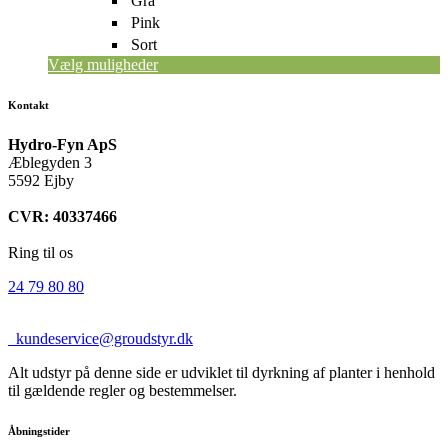
Grå
Pink
Sort
Vælg muligheder
Kontakt
Hydro-Fyn ApS
Æblegyden 3
5592 Ejby
CVR: 40337466
Ring til os
24 79 80 80
kundeservice@groudstyr.dk
Alt udstyr på denne side er udviklet til dyrkning af planter i henhold
til gældende regler og bestemmelser.
Åbningstider