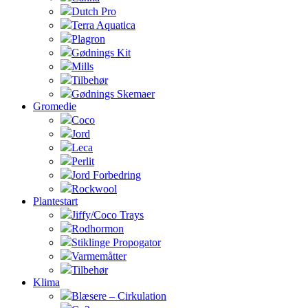
Dutch Pro
Terra Aquatica
Plagron
Gødnings Kit
Mills
Tilbehør
Gødnings Skemaer
Gromedie
Coco
Jord
Leca
Perlit
Jord Forbedring
Rockwool
Plantestart
Jiffy/Coco Trays
Rodhormon
Stiklinge Propogator
Varmemåtter
Tilbehør
Klima
Blæsere – Cirkulation