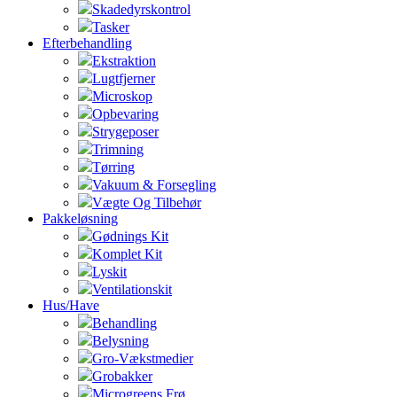
Skadedyrskontrol
Tasker
Efterbehandling
Ekstraktion
Lugtfjerner
Microskop
Opbevaring
Strygeposer
Trimning
Tørring
Vakuum & Forsegling
Vægte Og Tilbehør
Pakkeløsning
Gødnings Kit
Komplet Kit
Lyskit
Ventilationskit
Hus/Have
Behandling
Belysning
Gro-Vækstmedier
Grobakker
Microgreens Frø