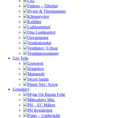
Co2
Fittings – Tilbehør
Hygro & Thermometer
Klimastyring
Kulfilter
Luftfugtighed
Ona Lugtkontrol
Opvarmning
Ventilationskit
Ventilator / Udsug
Ventilationsslanger
Gro Telte
Growtent
Homebox
Mammoth
Secret Jardin
Plante Net / Scrog
Groudstyr
Mylar Og Bassin Folie
Måleudstyr Mm.
PH – EC Målere
PH Regulering
Potter – Underskåle