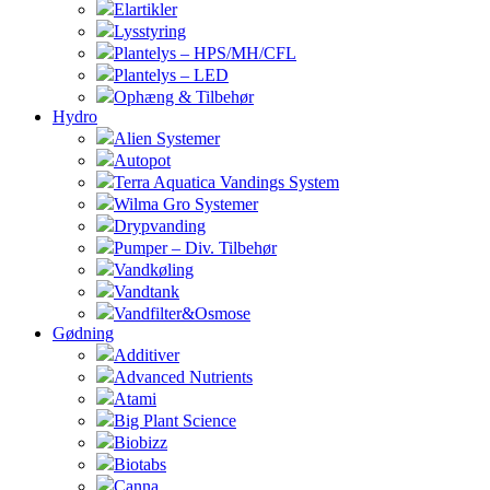
Elartikler
Lysstyring
Plantelys – HPS/MH/CFL
Plantelys – LED
Ophæng & Tilbehør
Hydro
Alien Systemer
Autopot
Terra Aquatica Vandings System
Wilma Gro Systemer
Drypvanding
Pumper – Div. Tilbehør
Vandkøling
Vandtank
Vandfilter&Osmose
Gødning
Additiver
Advanced Nutrients
Atami
Big Plant Science
Biobizz
Biotabs
Canna