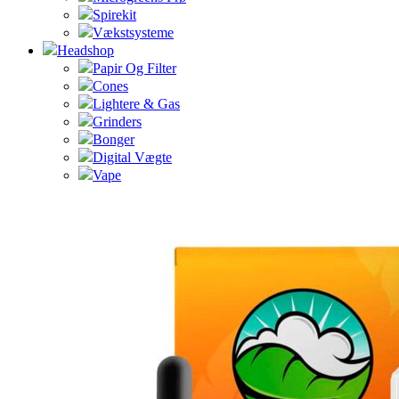
Spirekit
Vækstsysteme
Headshop
Papir Og Filter
Cones
Lightere & Gas
Grinders
Bonger
Digital Vægte
Vape