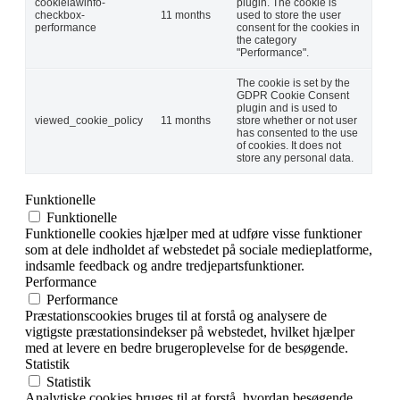
cookielawinfo-
plugin. The cookie is
checkbox-
11 months
used to store the user
performance
consent for the cookies in
the category
"Performance".
The cookie is set by the
GDPR Cookie Consent
plugin and is used to
viewed_cookie_policy
11 months
store whether or not user
has consented to the use
of cookies. It does not
store any personal data.
Funktionelle
Funktionelle
Funktionelle cookies hjælper med at udføre visse funktioner
som at dele indholdet af webstedet på sociale medieplatforme,
indsamle feedback og andre tredjepartsfunktioner.
Performance
Performance
Præstationscookies bruges til at forstå og analysere de
vigtigste præstationsindekser på webstedet, hvilket hjælper
med at levere en bedre brugeroplevelse for de besøgende.
Statistik
Statistik
Analytiske cookies bruges til at forstå, hvordan besøgende