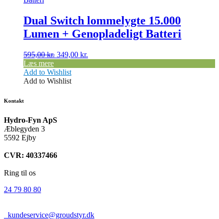
Dual Switch lommelygte 15.000
Lumen + Genopladeligt Batteri
Den
Den
595,00
kr.
349,00
kr.
oprindelige
aktuelle
Læs mere
pris
pris
Add to Wishlist
var:
er:
Add to Wishlist
595,00 kr..
349,00 kr..
Kontakt
Hydro-Fyn ApS
Æblegyden 3
5592 Ejby
CVR: 40337466
Ring til os
24 79 80 80
kundeservice@groudstyr.dk