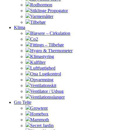
Rodhormon
Stiklinge Propogator
Varmemåtter
Tilbehør
Klima
Blæsere – Cirkulation
Co2
Fittings – Tilbehør
Hygro & Thermometer
Klimastyring
Kulfilter
Luftfugtighed
Ona Lugtkontrol
Opvarmning
Ventilationskit
Ventilator / Udsug
Ventilationsslanger
Gro Telte
Growtent
Homebox
Mammoth
Secret Jardin