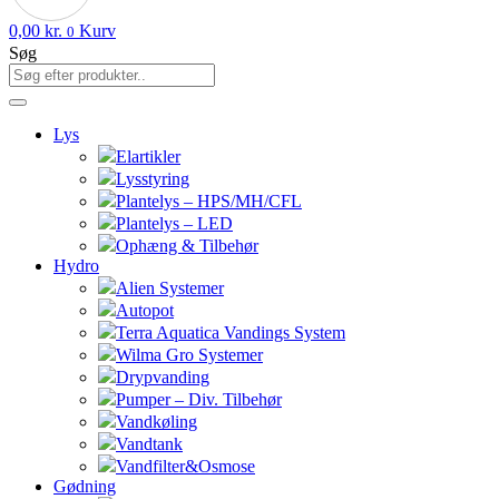
0,00
kr.
Kurv
0
Søg
Lys
Elartikler
Lysstyring
Plantelys – HPS/MH/CFL
Plantelys – LED
Ophæng & Tilbehør
Hydro
Alien Systemer
Autopot
Terra Aquatica Vandings System
Wilma Gro Systemer
Drypvanding
Pumper – Div. Tilbehør
Vandkøling
Vandtank
Vandfilter&Osmose
Gødning