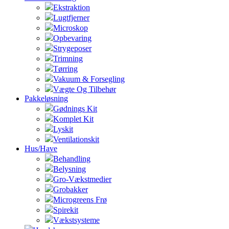
Ekstraktion
Lugtfjerner
Microskop
Opbevaring
Strygeposer
Trimning
Tørring
Vakuum & Forsegling
Vægte Og Tilbehør
Pakkeløsning
Gødnings Kit
Komplet Kit
Lyskit
Ventilationskit
Hus/Have
Behandling
Belysning
Gro-Vækstmedier
Grobakker
Microgreens Frø
Spirekit
Vækstsysteme