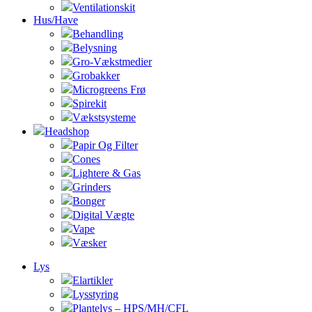
Ventilationskit
Hus/Have
Behandling
Belysning
Gro-Vækstmedier
Grobakker
Microgreens Frø
Spirekit
Vækstsysteme
Headshop
Papir Og Filter
Cones
Lightere & Gas
Grinders
Bonger
Digital Vægte
Vape
Væsker
Lys
Elartikler
Lysstyring
Plantelys – HPS/MH/CFL