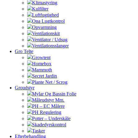
Klimastyring
Kulfilter
Luftfugtighed
Ona Lugtkontrol
Opvarmning
Ventilationskit
Ventilator / Udsug
Ventilationsslanger
Gro Telte
Growtent
Homebox
Mammoth
Secret Jardin
Plante Net / Scrog
Groudstyr
Mylar Og Bassin Folie
Måleudstyr Mm.
PH – EC Målere
PH Regulering
Potter – Underskåle
Skadedyrskontrol
Tasker
Efterbehandling