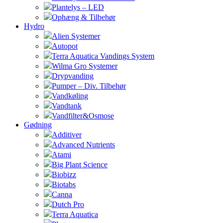
Plantelys – LED
Ophæng & Tilbehør
Hydro
Alien Systemer
Autopot
Terra Aquatica Vandings System
Wilma Gro Systemer
Drypvanding
Pumper – Div. Tilbehør
Vandkøling
Vandtank
Vandfilter&Osmose
Gødning
Additiver
Advanced Nutrients
Atami
Big Plant Science
Biobizz
Biotabs
Canna
Dutch Pro
Terra Aquatica