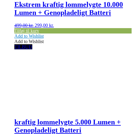
Ekstrem kraftig lommelygte 10.000
Lumen + Genopladeligt Batteri
Den
Den
499,00
kr.
299,00
kr.
oprindelige
aktuelle
Tilføj til kurv
pris
pris
Add to Wishlist
var:
er:
Add to Wishlist
499,00 kr..
299,00 kr..
TILBUD
kraftig lommelygte 5.000 Lumen +
Genopladeligt Batteri