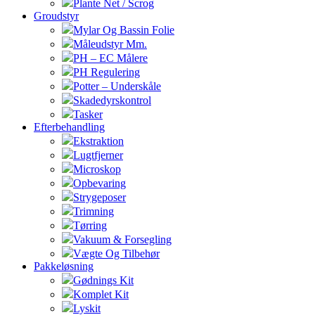
Plante Net / Scrog
Groudstyr
Mylar Og Bassin Folie
Måleudstyr Mm.
PH – EC Målere
PH Regulering
Potter – Underskåle
Skadedyrskontrol
Tasker
Efterbehandling
Ekstraktion
Lugtfjerner
Microskop
Opbevaring
Strygeposer
Trimning
Tørring
Vakuum & Forsegling
Vægte Og Tilbehør
Pakkeløsning
Gødnings Kit
Komplet Kit
Lyskit