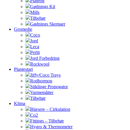
Plagron
Gødnings Kit
Mills
Tilbehør
Gødnings Skemaer
Gromedie
Coco
Jord
Leca
Perlit
Jord Forbedring
Rockwool
Plantestart
Jiffy/Coco Trays
Rodhormon
Stiklinge Propogator
Varmemåtter
Tilbehør
Klima
Blæsere – Cirkulation
Co2
Fittings – Tilbehør
Hygro & Thermometer