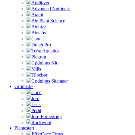
Additiver
Advanced Nutrients
Atami
Big Plant Science
Biobizz
Biotabs
Canna
Dutch Pro
Terra Aquatica
Plagron
Gødnings Kit
Mills
Tilbehør
Gødnings Skemaer
Gromedie
Coco
Jord
Leca
Perlit
Jord Forbedring
Rockwool
Plantestart
Jiffy/Coco Trays