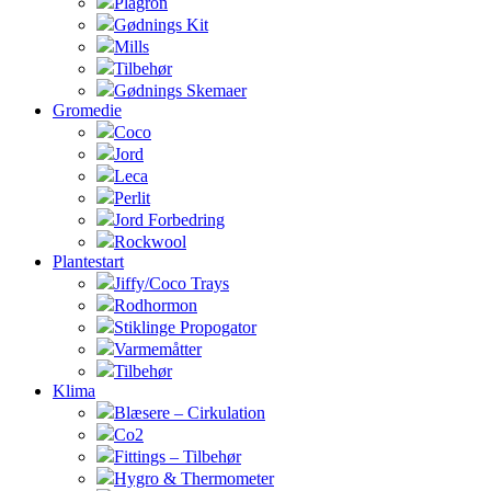
Plagron
Gødnings Kit
Mills
Tilbehør
Gødnings Skemaer
Gromedie
Coco
Jord
Leca
Perlit
Jord Forbedring
Rockwool
Plantestart
Jiffy/Coco Trays
Rodhormon
Stiklinge Propogator
Varmemåtter
Tilbehør
Klima
Blæsere – Cirkulation
Co2
Fittings – Tilbehør
Hygro & Thermometer