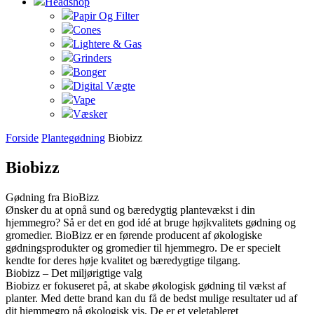
Headshop
Papir Og Filter
Cones
Lightere & Gas
Grinders
Bonger
Digital Vægte
Vape
Væsker
Forside
Plantegødning
Biobizz
Biobizz
Gødning fra BioBizz
Ønsker du at opnå sund og bæredygtig plantevækst i din
hjemmegro? Så er det en god idé at bruge højkvalitets gødning og
gromedier. BioBizz er en førende producent af økologiske
gødningsprodukter og gromedier til hjemmegro. De er specielt
kendte for deres høje kvalitet og bæredygtige tilgang.
Biobizz – Det miljørigtige valg
Biobizz er fokuseret på, at skabe økologisk gødning til vækst af
planter. Med dette brand kan du få de bedst mulige resultater ud af
dit hjemmegro på økologisk vis. De er et veletableret