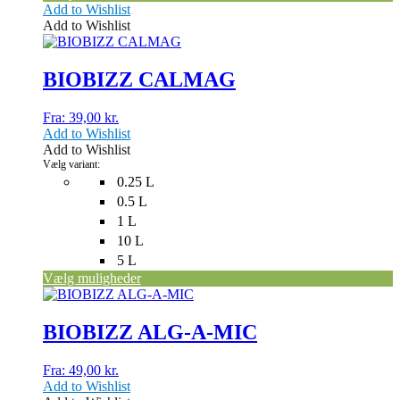
Add to Wishlist
Add to Wishlist
Dette
vare
har
BIOBIZZ CALMAG
flere
varianter.
Fra:
39,00
kr.
Mulighederne
Add to Wishlist
kan
Add to Wishlist
vælges
Vælg variant:
på
0.25 L
varesiden
0.5 L
1 L
10 L
5 L
Vælg muligheder
Dette
vare
har
BIOBIZZ ALG-A-MIC
flere
varianter.
Fra:
49,00
kr.
Mulighederne
Add to Wishlist
kan