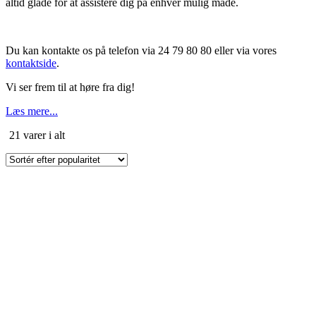
altid glade for at assistere dig på enhver mulig måde.
Du kan kontakte os på telefon via 24 79 80 80 eller via vores
kontaktside
.
Vi ser frem til at høre fra dig!
Læs mere...
Sorteret
21 varer i alt
efter
popularitet
Dette
vare
har
flere
varianter.
Mulighederne
kan
vælges
på
varesiden