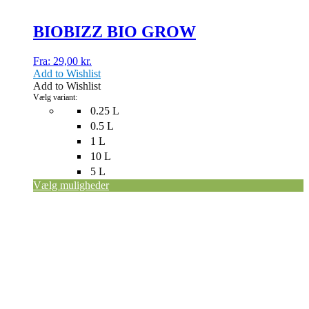
BIOBIZZ BIO GROW
Fra:
29,00
kr.
Add to Wishlist
Add to Wishlist
Vælg variant:
0.25 L
0.5 L
1 L
10 L
5 L
Vælg muligheder
Dette
vare
har
flere
varianter.
Mulighederne
kan
vælges
på
varesiden