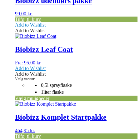
Biobizz udendørs pakke
99,00
kr.
Tilføj til kurv
Add to Wishlist
Add to Wishlist
Dette
vare
har
Biobizz Leaf Coat
flere
varianter.
Fra:
95,00
kr.
Mulighederne
Add to Wishlist
kan
Add to Wishlist
vælges
Vælg variant:
på
0,5l sprayflaske
varesiden
1liter flaske
Vælg muligheder
Biobizz Komplet Startpakke
464,95
kr.
Tilføj til kurv