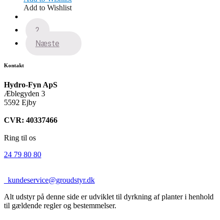
var:
er:
Add to Wishlist
499,00 kr..
299,00 kr..
1
2
Næste
Kontakt
Hydro-Fyn ApS
Æblegyden 3
5592 Ejby
CVR: 40337466
Ring til os
24 79 80 80
kundeservice@groudstyr.dk
Alt udstyr på denne side er udviklet til dyrkning af planter i henhold
til gældende regler og bestemmelser.