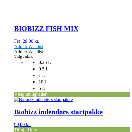
på
varesiden
BIOBIZZ FISH MIX
Fra:
29,00
kr.
Add to Wishlist
Add to Wishlist
Vælg variant:
0.25 L
0.5 L
1 L
10 L
5 L
Vælg muligheder
Biobizz indendørs startpakke
99,00
kr.
Tilføj til kurv