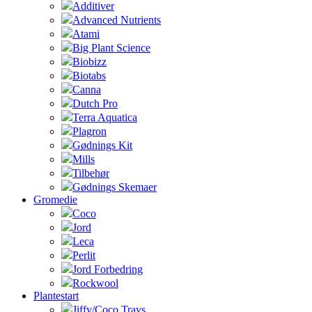
Additiver
Advanced Nutrients
Atami
Big Plant Science
Biobizz
Biotabs
Canna
Dutch Pro
Terra Aquatica
Plagron
Gødnings Kit
Mills
Tilbehør
Gødnings Skemaer
Gromedie
Coco
Jord
Leca
Perlit
Jord Forbedring
Rockwool
Plantestart
Jiffy/Coco Trays