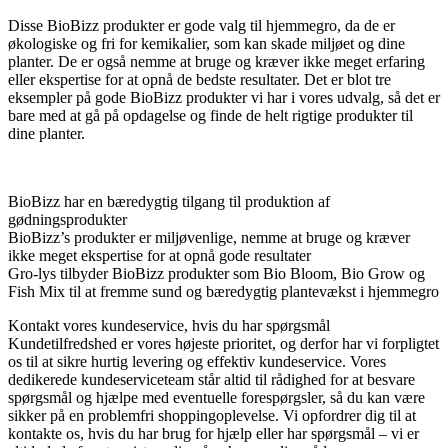
Disse BioBizz produkter er gode valg til hjemmegro, da de er
økologiske og fri for kemikalier, som kan skade miljøet og dine
planter. De er også nemme at bruge og kræver ikke meget erfaring
eller ekspertise for at opnå de bedste resultater. Det er blot tre
eksempler på gode BioBizz produkter vi har i vores udvalg, så det er
bare med at gå på opdagelse og finde de helt rigtige produkter til
dine planter.
BioBizz har en bæredygtig tilgang til produktion af
gødningsprodukter
BioBizz’s produkter er miljøvenlige, nemme at bruge og kræver
ikke meget ekspertise for at opnå gode resultater
Gro-lys tilbyder BioBizz produkter som Bio Bloom, Bio Grow og
Fish Mix til at fremme sund og bæredygtig plantevækst i hjemmegro
Kontakt vores kundeservice, hvis du har spørgsmål
Kundetilfredshed er vores højeste prioritet, og derfor har vi forpligtet
os til at sikre hurtig levering og effektiv kundeservice. Vores
dedikerede kundeserviceteam står altid til rådighed for at besvare
spørgsmål og hjælpe med eventuelle forespørgsler, så du kan være
sikker på en problemfri shoppingoplevelse. Vi opfordrer dig til at
kontakte os, hvis du har brug for hjælp eller har spørgsmål – vi er