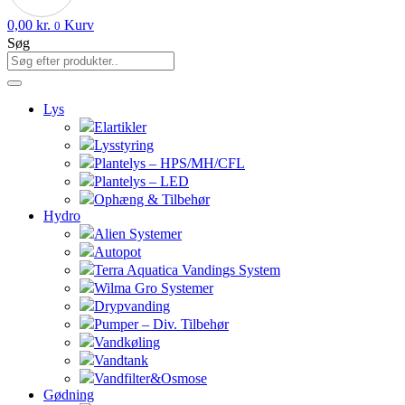
0,00
kr.
Kurv
0
Søg
Lys
Elartikler
Lysstyring
Plantelys – HPS/MH/CFL
Plantelys – LED
Ophæng & Tilbehør
Hydro
Alien Systemer
Autopot
Terra Aquatica Vandings System
Wilma Gro Systemer
Drypvanding
Pumper – Div. Tilbehør
Vandkøling
Vandtank
Vandfilter&Osmose
Gødning