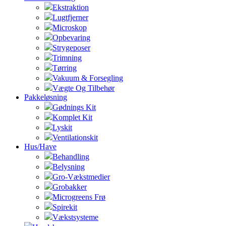
Ekstraktion
Lugtfjerner
Microskop
Opbevaring
Strygeposer
Trimning
Tørring
Vakuum & Forsegling
Vægte Og Tilbehør
Pakkeløsning
Gødnings Kit
Komplet Kit
Lyskit
Ventilationskit
Hus/Have
Behandling
Belysning
Gro-Vækstmedier
Grobakker
Microgreens Frø
Spirekit
Vækstsysteme