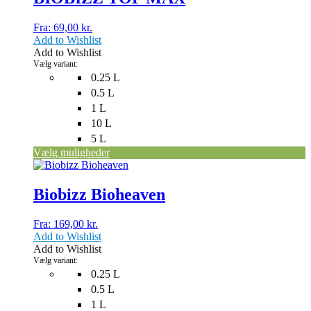
flere
varianter.
Fra:
69,00
kr.
Mulighederne
Add to Wishlist
kan
Add to Wishlist
vælges
Vælg variant:
på
0.25 L
varesiden
0.5 L
1 L
10 L
5 L
Vælg muligheder
Dette
vare
har
Biobizz Bioheaven
flere
varianter.
Fra:
169,00
kr.
Mulighederne
Add to Wishlist
kan
Add to Wishlist
vælges
Vælg variant:
på
0.25 L
varesiden
0.5 L
1 L