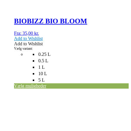
BIOBIZZ BIO BLOOM
Fra:
35,00
kr.
Add to Wishlist
Add to Wishlist
Vælg variant:
0.25 L
0.5 L
1 L
10 L
5 L
Vælg muligheder
Dette
vare
har
flere
varianter.
Mulighederne
kan
vælges