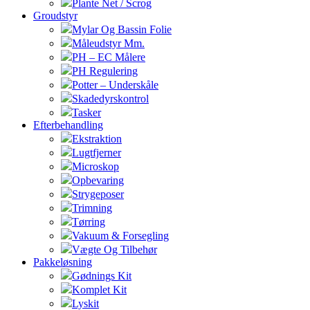
Plante Net / Scrog
Groudstyr
Mylar Og Bassin Folie
Måleudstyr Mm.
PH – EC Målere
PH Regulering
Potter – Underskåle
Skadedyrskontrol
Tasker
Efterbehandling
Ekstraktion
Lugtfjerner
Microskop
Opbevaring
Strygeposer
Trimning
Tørring
Vakuum & Forsegling
Vægte Og Tilbehør
Pakkeløsning
Gødnings Kit
Komplet Kit
Lyskit