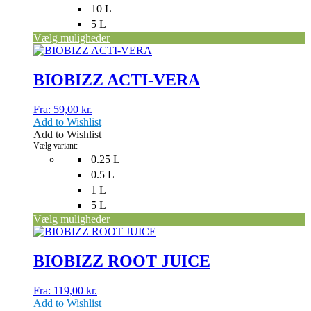
10 L
5 L
Vælg muligheder
Dette
vare
har
BIOBIZZ ACTI-VERA
flere
varianter.
Fra:
59,00
kr.
Mulighederne
Add to Wishlist
kan
Add to Wishlist
vælges
Vælg variant:
på
0.25 L
varesiden
0.5 L
1 L
5 L
Vælg muligheder
Dette
vare
har
BIOBIZZ ROOT JUICE
flere
varianter.
Fra:
119,00
kr.
Mulighederne
Add to Wishlist
kan