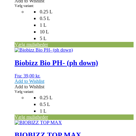
Add to Wishlist
vælges
Vælg variant:
på
0.25 L
varesiden
0.5 L
1 L
10 L
5 L
Vælg muligheder
Dette
vare
har
Biobizz Bio PH- (ph down)
flere
varianter.
Fra:
39,00
kr.
Mulighederne
Add to Wishlist
kan
Add to Wishlist
vælges
Vælg variant:
på
0.25 L
varesiden
0.5 L
1 L
Vælg muligheder
Dette
vare
har
BIOBIZZ TOP MAX