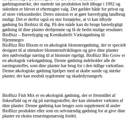
gødningsmærke, der startede sin produktion helt tilbage i 1992 og
sidenhen er blevet et eftertragtet valg. Det gælder både for privat og
af store virksomheder. Deres mission er at gøre bæredygtig landbrug
muligt. Det er derfor også en stor fornøjelse, at vi kan tilbyde
gødning fra Biobizz til dig. På den måde kan du bruge bæredygtigt
gødning til dine planter derhjemme og få de bedst mulige resultater.
BioBizz – Bæredygtig og Kemikaliefri Vækstgødning til
Hjemmegro
BioBizz Bio Bloom er en økologisk blomstergødning, der er specielt
designet til at stimulere blomsterudviklingen og give dine planter
den nødvendige næring til at blomstre rigeligt. BioBizz Bio Grow er
en økologisk vækstgødning. Denne gødning indeholder alle de
næringsstoffer, som dine planter har brug for i den tidlige vækstfase.
Denne økologiske gødning hjælper med at skabe sunde og stærke
planter, der kan modstå sygdomme og skadedyrsangreb.
BioBizz Fish Mix er en økologisk gødning, der er fremstillet af
fiskeaffald og er rig på næringsstoffer, der kan stimulere væksten af
dine planter. Denne gødning kan bruges som supplement til andre
BioBizz produkter eller som en selvstændig gødning for at give dine
planter en ekstra ernæringsmæssig fordel.