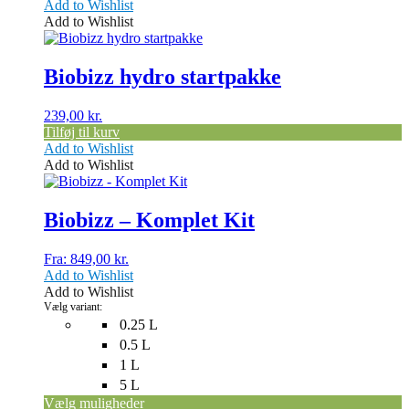
Add to Wishlist
Add to Wishlist
Biobizz hydro startpakke
239,00
kr.
Tilføj til kurv
Add to Wishlist
Add to Wishlist
Dette
vare
har
Biobizz – Komplet Kit
flere
varianter.
Fra:
849,00
kr.
Mulighederne
Add to Wishlist
kan
Add to Wishlist
vælges
Vælg variant:
på
0.25 L
varesiden
0.5 L
1 L
5 L
Vælg muligheder