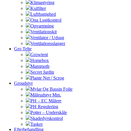
Klimastyring
Kulfilter
Luftfugtighed
Ona Lugtkontrol
Opvarmning
Ventilationskit
Ventilator / Udsug
Ventilationsslanger
Gro Telte
Growtent
Homebox
Mammoth
Secret Jardin
Plante Net / Scrog
Groudstyr
Mylar Og Bassin Folie
Måleudstyr Mm.
PH – EC Målere
PH Regulering
Potter – Underskåle
Skadedyrskontrol
Tasker
Efterbehandling