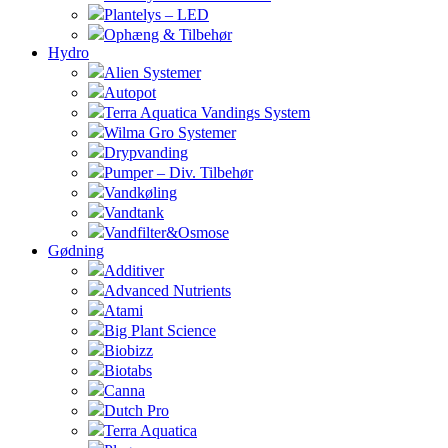
Plantelys – LED
Ophæng & Tilbehør
Hydro
Alien Systemer
Autopot
Terra Aquatica Vandings System
Wilma Gro Systemer
Drypvanding
Pumper – Div. Tilbehør
Vandkøling
Vandtank
Vandfilter&Osmose
Gødning
Additiver
Advanced Nutrients
Atami
Big Plant Science
Biobizz
Biotabs
Canna
Dutch Pro
Terra Aquatica