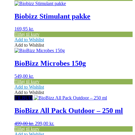
Biobizz Stimulant pakke
169,95
kr.
Tilføj til kurv
Add to Wishlist
Add to Wishlist
BioBizz Microbes 150g
549,00
kr.
Tilføj til kurv
Add to Wishlist
Add to Wishlist
TILBUD
BioBizz All Pack Outdoor – 250 ml
Den
Den
499,00
kr.
299,00
kr.
oprindelige
aktuelle
Tilføj til kurv
pris
pris
Add to Wishlist