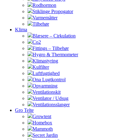
Rodhormon
Stiklinge Propogator
Varmemåtter
Tilbehør
Klima
Blæsere – Cirkulation
Co2
Fittings – Tilbehør
Hygro & Thermometer
Klimastyring
Kulfilter
Luftfugtighed
Ona Lugtkontrol
Opvarmning
Ventilationskit
Ventilator / Udsug
Ventilationsslanger
Gro Telte
Growtent
Homebox
Mammoth
Secret Jardin