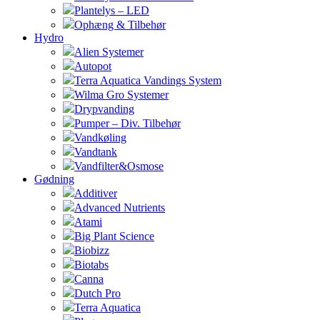
Plantelys – LED
Ophæng & Tilbehør
Hydro
Alien Systemer
Autopot
Terra Aquatica Vandings System
Wilma Gro Systemer
Drypvanding
Pumper – Div. Tilbehør
Vandkøling
Vandtank
Vandfilter&Osmose
Gødning
Additiver
Advanced Nutrients
Atami
Big Plant Science
Biobizz
Biotabs
Canna
Dutch Pro
Terra Aquatica