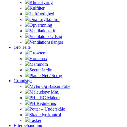
Klimastyring
Kulfilter
Luftfugtighed
Ona Lugtkontrol
Opvarmning
Ventilationskit
Ventilator / Udsug
Ventilationsslanger
Gro Telte
Growtent
Homebox
Mammoth
Secret Jardin
Plante Net / Scrog
Groudstyr
Mylar Og Bassin Folie
Måleudstyr Mm.
PH – EC Målere
PH Regulering
Potter – Underskåle
Skadedyrskontrol
Tasker
Efterbehandling