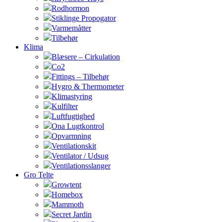
Rodhormon
Stiklinge Propogator
Varmemåtter
Tilbehør
Klima
Blæsere – Cirkulation
Co2
Fittings – Tilbehør
Hygro & Thermometer
Klimastyring
Kulfilter
Luftfugtighed
Ona Lugtkontrol
Opvarmning
Ventilationskit
Ventilator / Udsug
Ventilationsslanger
Gro Telte
Growtent
Homebox
Mammoth
Secret Jardin