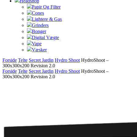
Headshop
Papir Og Filter
Cones
Lightere & Gas
Grinders
Bonger
Digital Vægte
Vape
Væsker
Forside
Telte
Secret Jardin
Hydro Shoot
HydroShoot –
300x300x200 Revision 2.0
Forside
Telte
Secret Jardin
Hydro Shoot
HydroShoot –
300x300x200 Revision 2.0