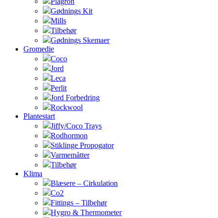
Plagron
Gødnings Kit
Mills
Tilbehør
Gødnings Skemaer
Gromedie
Coco
Jord
Leca
Perlit
Jord Forbedring
Rockwool
Plantestart
Jiffy/Coco Trays
Rodhormon
Stiklinge Propogator
Varmemåtter
Tilbehør
Klima
Blæsere – Cirkulation
Co2
Fittings – Tilbehør
Hygro & Thermometer