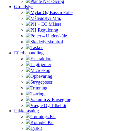
Plante Net / Scrog
Groudstyr
Mylar Og Bassin Folie
Måleudstyr Mm.
PH – EC Målere
PH Regulering
Potter – Underskåle
Skadedyrskontrol
Tasker
Efterbehandling
Ekstraktion
Lugtfjerner
Microskop
Opbevaring
Strygeposer
Trimning
Tørring
Vakuum & Forsegling
Vægte Og Tilbehør
Pakkeløsning
Gødnings Kit
Komplet Kit
Lyskit