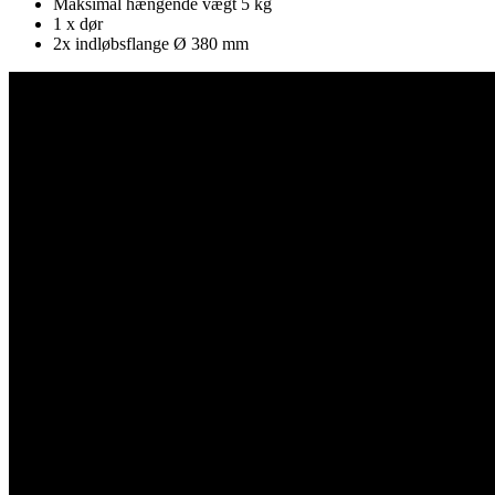
Maksimal hængende vægt 5 kg
1 x dør
2x indløbsflange Ø 380 mm