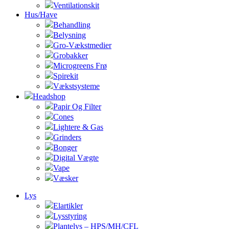
Ventilationskit
Hus/Have
Behandling
Belysning
Gro-Vækstmedier
Grobakker
Microgreens Frø
Spirekit
Vækstsysteme
Headshop
Papir Og Filter
Cones
Lightere & Gas
Grinders
Bonger
Digital Vægte
Vape
Væsker
Lys
Elartikler
Lysstyring
Plantelys – HPS/MH/CFL