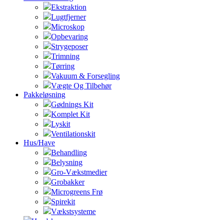
Ekstraktion
Lugtfjerner
Microskop
Opbevaring
Strygeposer
Trimning
Tørring
Vakuum & Forsegling
Vægte Og Tilbehør
Pakkeløsning
Gødnings Kit
Komplet Kit
Lyskit
Ventilationskit
Hus/Have
Behandling
Belysning
Gro-Vækstmedier
Grobakker
Microgreens Frø
Spirekit
Vækstsysteme