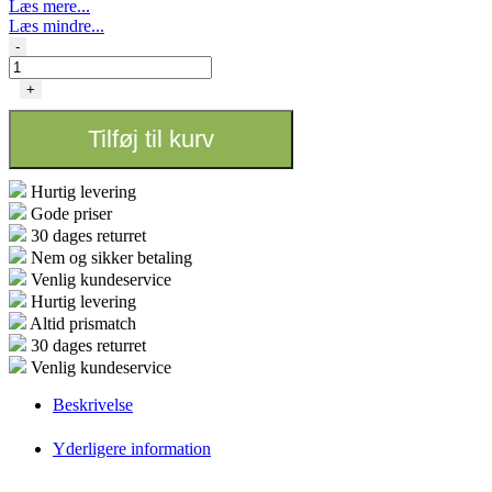
Læs mere...
Læs mindre...
HydroShoot
-
-
300x300x200
+
Revision
2.0
Tilføj til kurv
antal
Hurtig levering
Gode priser
30 dages returret
Nem og sikker betaling
Venlig kundeservice
Hurtig levering
Altid prismatch
30 dages returret
Venlig kundeservice
Beskrivelse
Yderligere information