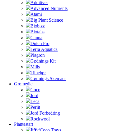
Additiver
Advanced Nutrients
Atami
Big Plant Science
Biobizz
Biotabs
Canna
Dutch Pro
Terra Aquatica
Plagron
Gødnings Kit
Mills
Tilbehør
Gødnings Skemaer
Gromedie
Coco
Jord
Leca
Perlit
Jord Forbedring
Rockwool
Plantestart
Jiffy/Coco Trays