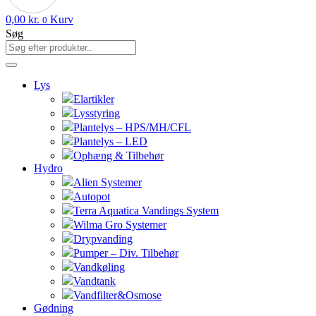
0,00
kr.
Kurv
0
Søg
Lys
Elartikler
Lysstyring
Plantelys – HPS/MH/CFL
Plantelys – LED
Ophæng & Tilbehør
Hydro
Alien Systemer
Autopot
Terra Aquatica Vandings System
Wilma Gro Systemer
Drypvanding
Pumper – Div. Tilbehør
Vandkøling
Vandtank
Vandfilter&Osmose
Gødning