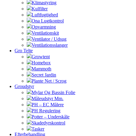
Klimastyring
Kulfilter
Luftfugtighed
Ona Lugtkontrol
Opvarmning
Ventilationskit
Ventilator / Udsug
Ventilationsslanger
Gro Telte
Growtent
Homebox
Mammoth
Secret Jardin
Plante Net / Scrog
Groudstyr
Mylar Og Bassin Folie
Måleudstyr Mm.
PH – EC Målere
PH Regulering
Potter – Underskåle
Skadedyrskontrol
Tasker
Efterbehandling