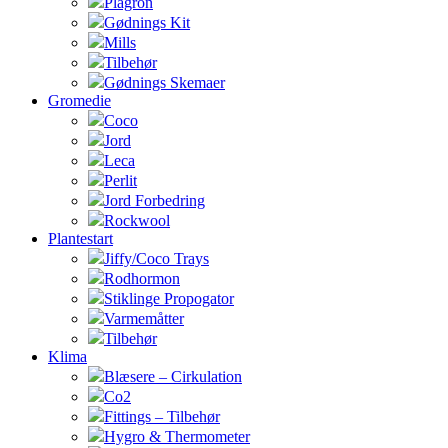
Plagron
Gødnings Kit
Mills
Tilbehør
Gødnings Skemaer
Gromedie
Coco
Jord
Leca
Perlit
Jord Forbedring
Rockwool
Plantestart
Jiffy/Coco Trays
Rodhormon
Stiklinge Propogator
Varmemåtter
Tilbehør
Klima
Blæsere – Cirkulation
Co2
Fittings – Tilbehør
Hygro & Thermometer