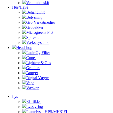
Ventilationskit
Hus/Have
Behandling
Belysning
Gro-Vækstmedier
Grobakker
Microgreens Frø
Spirekit
Vækstsysteme
Headshop
Papir Og Filter
Cones
Lightere & Gas
Grinders
Bonger
Digital Vægte
Vape
Væsker
Lys
Elartikler
Lysstyring
Plantelys – HPS/MH/CFL