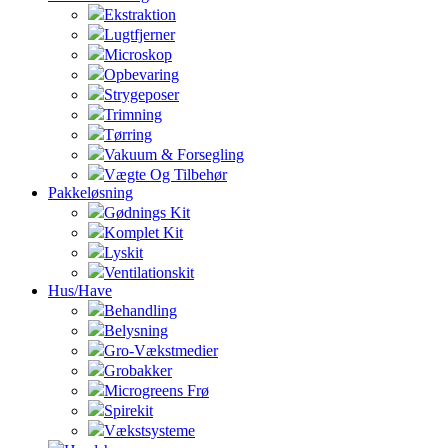
Ekstraktion
Lugtfjerner
Microskop
Opbevaring
Strygeposer
Trimning
Tørring
Vakuum & Forsegling
Vægte Og Tilbehør
Pakkeløsning
Gødnings Kit
Komplet Kit
Lyskit
Ventilationskit
Hus/Have
Behandling
Belysning
Gro-Vækstmedier
Grobakker
Microgreens Frø
Spirekit
Vækstsysteme