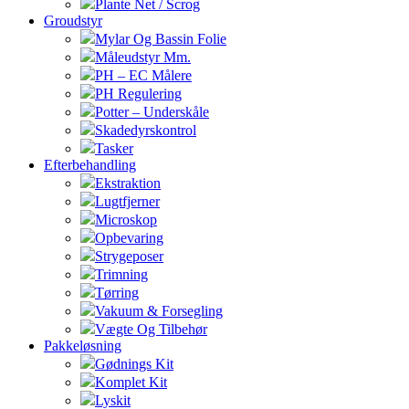
Plante Net / Scrog
Groudstyr
Mylar Og Bassin Folie
Måleudstyr Mm.
PH – EC Målere
PH Regulering
Potter – Underskåle
Skadedyrskontrol
Tasker
Efterbehandling
Ekstraktion
Lugtfjerner
Microskop
Opbevaring
Strygeposer
Trimning
Tørring
Vakuum & Forsegling
Vægte Og Tilbehør
Pakkeløsning
Gødnings Kit
Komplet Kit
Lyskit