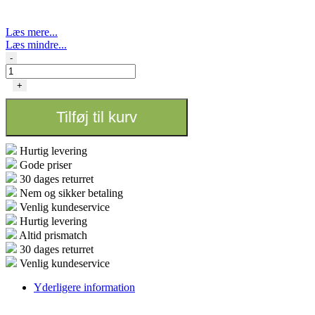
Læs mere...
Læs mindre...
Hydro
-
Shoot
-
+
480X240X200
GROTELT
Tilføj til kurv
antal
Hurtig levering
Gode priser
30 dages returret
Nem og sikker betaling
Venlig kundeservice
Hurtig levering
Altid prismatch
30 dages returret
Venlig kundeservice
Yderligere information