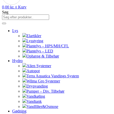
0,00
kr.
Kurv
0
Søg
Lys
Elartikler
Lysstyring
Plantelys – HPS/MH/CFL
Plantelys – LED
Ophæng & Tilbehør
Hydro
Alien Systemer
Autopot
Terra Aquatica Vandings System
Wilma Gro Systemer
Drypvanding
Pumper – Div. Tilbehør
Vandkøling
Vandtank
Vandfilter&Osmose
Gødning