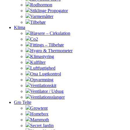
Rodhormon
Stiklinge Propogator
Varmemåtter
Tilbehør
Klima
Blæsere – Cirkulation
Co2
Fittings – Tilbehør
Hygro & Thermometer
Klimastyring
Kulfilter
Luftfugtighed
Ona Lugtkontrol
Opvarmning
Ventilationskit
Ventilator / Udsug
Ventilationsslanger
Gro Telte
Growtent
Homebox
Mammoth
Secret Jardin