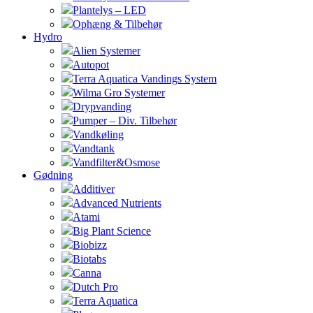
Plantelys – LED
Ophæng & Tilbehør
Hydro
Alien Systemer
Autopot
Terra Aquatica Vandings System
Wilma Gro Systemer
Drypvanding
Pumper – Div. Tilbehør
Vandkøling
Vandtank
Vandfilter&Osmose
Gødning
Additiver
Advanced Nutrients
Atami
Big Plant Science
Biobizz
Biotabs
Canna
Dutch Pro
Terra Aquatica