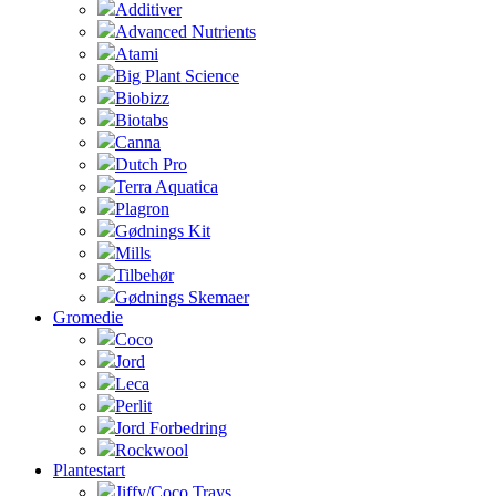
Additiver
Advanced Nutrients
Atami
Big Plant Science
Biobizz
Biotabs
Canna
Dutch Pro
Terra Aquatica
Plagron
Gødnings Kit
Mills
Tilbehør
Gødnings Skemaer
Gromedie
Coco
Jord
Leca
Perlit
Jord Forbedring
Rockwool
Plantestart
Jiffy/Coco Trays