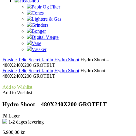
Headshop
Papir Og Filter
Cones
Lightere & Gas
Grinders
Bonger
Digital Vægte
Vape
Væsker
Forside
Telte
Secret Jardin
Hydro Shoot
Hydro Shoot –
480X240X200 GROTELT
Forside
Telte
Secret Jardin
Hydro Shoot
Hydro Shoot –
480X240X200 GROTELT
Add to Wishlist
Add to Wishlist
Hydro Shoot – 480X240X200 GROTELT
På Lager
1-2 dages levering
5.900,00
kr.