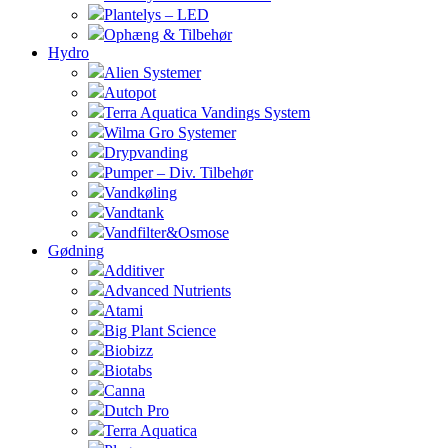
Plantelys – LED
Ophæng & Tilbehør
Hydro
Alien Systemer
Autopot
Terra Aquatica Vandings System
Wilma Gro Systemer
Drypvanding
Pumper – Div. Tilbehør
Vandkøling
Vandtank
Vandfilter&Osmose
Gødning
Additiver
Advanced Nutrients
Atami
Big Plant Science
Biobizz
Biotabs
Canna
Dutch Pro
Terra Aquatica