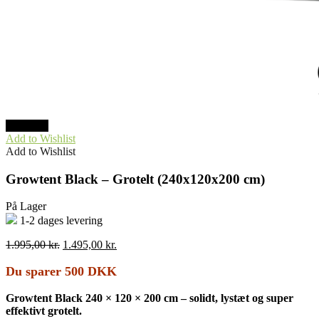
TILBUD
Add to Wishlist
Add to Wishlist
Growtent Black – Grotelt (240x120x200 cm)
På Lager
1-2 dages levering
Den
Den
1.995,00
kr.
1.495,00
kr.
oprindelige
aktuelle
pris
pris
Du sparer 500 DKK
var:
er:
1.995,00 kr..
1.495,00 kr..
Growtent Black 240 × 120 × 200 cm – solidt, lystæt og super
effektivt grotelt.