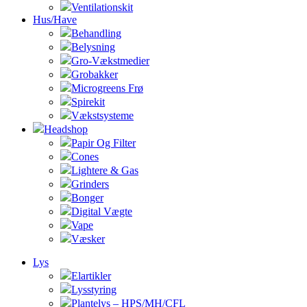
Ventilationskit
Hus/Have
Behandling
Belysning
Gro-Vækstmedier
Grobakker
Microgreens Frø
Spirekit
Vækstsysteme
Headshop
Papir Og Filter
Cones
Lightere & Gas
Grinders
Bonger
Digital Vægte
Vape
Væsker
Lys
Elartikler
Lysstyring
Plantelys – HPS/MH/CFL