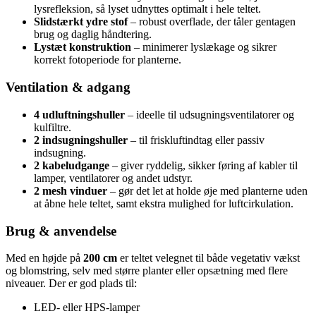
lysrefleksion, så lyset udnyttes optimalt i hele teltet.
Slidstærkt ydre stof
– robust overflade, der tåler gentagen
brug og daglig håndtering.
Lystæt konstruktion
– minimerer lyslækage og sikrer
korrekt fotoperiode for planterne.
Ventilation & adgang
4 udluftningshuller
– ideelle til udsugningsventilatorer og
kulfiltre.
2 indsugningshuller
– til friskluftindtag eller passiv
indsugning.
2 kabeludgange
– giver ryddelig, sikker føring af kabler til
lamper, ventilatorer og andet udstyr.
2 mesh vinduer
– gør det let at holde øje med planterne uden
at åbne hele teltet, samt ekstra mulighed for luftcirkulation.
Brug & anvendelse
Med en højde på
200 cm
er teltet velegnet til både vegetativ vækst
og blomstring, selv med større planter eller opsætning med flere
niveauer. Der er god plads til:
LED- eller HPS-lamper