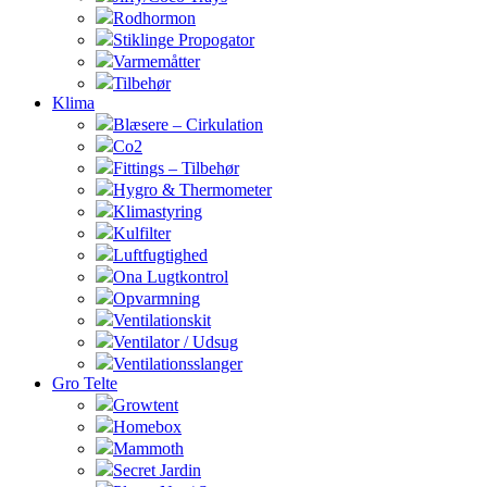
Rodhormon
Stiklinge Propogator
Varmemåtter
Tilbehør
Klima
Blæsere – Cirkulation
Co2
Fittings – Tilbehør
Hygro & Thermometer
Klimastyring
Kulfilter
Luftfugtighed
Ona Lugtkontrol
Opvarmning
Ventilationskit
Ventilator / Udsug
Ventilationsslanger
Gro Telte
Growtent
Homebox
Mammoth
Secret Jardin