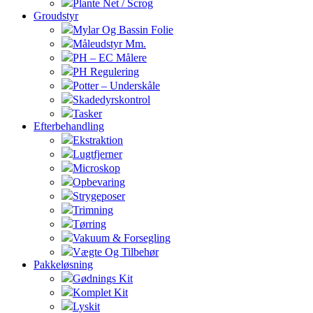
Plante Net / Scrog
Groudstyr
Mylar Og Bassin Folie
Måleudstyr Mm.
PH – EC Målere
PH Regulering
Potter – Underskåle
Skadedyrskontrol
Tasker
Efterbehandling
Ekstraktion
Lugtfjerner
Microskop
Opbevaring
Strygeposer
Trimning
Tørring
Vakuum & Forsegling
Vægte Og Tilbehør
Pakkeløsning
Gødnings Kit
Komplet Kit
Lyskit