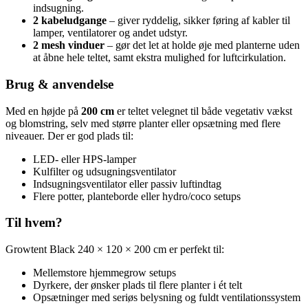
indsugning.
2 kabeludgange
– giver ryddelig, sikker føring af kabler til
lamper, ventilatorer og andet udstyr.
2 mesh vinduer
– gør det let at holde øje med planterne uden
at åbne hele teltet, samt ekstra mulighed for luftcirkulation.
Brug & anvendelse
Med en højde på
200 cm
er teltet velegnet til både vegetativ vækst
og blomstring, selv med større planter eller opsætning med flere
niveauer. Der er god plads til:
LED- eller HPS-lamper
Kulfilter og udsugningsventilator
Indsugningsventilator eller passiv luftindtag
Flere potter, planteborde eller hydro/coco setups
Til hvem?
Growtent Black 240 × 120 × 200 cm er perfekt til:
Mellemstore hjemmegrow setups
Dyrkere, der ønsker plads til flere planter i ét telt
Opsætninger med seriøs belysning og fuldt ventilationssystem