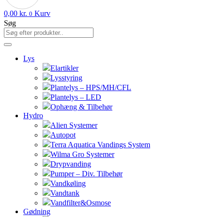
0,00
kr.
Kurv
0
Søg
Lys
Elartikler
Lysstyring
Plantelys – HPS/MH/CFL
Plantelys – LED
Ophæng & Tilbehør
Hydro
Alien Systemer
Autopot
Terra Aquatica Vandings System
Wilma Gro Systemer
Drypvanding
Pumper – Div. Tilbehør
Vandkøling
Vandtank
Vandfilter&Osmose
Gødning