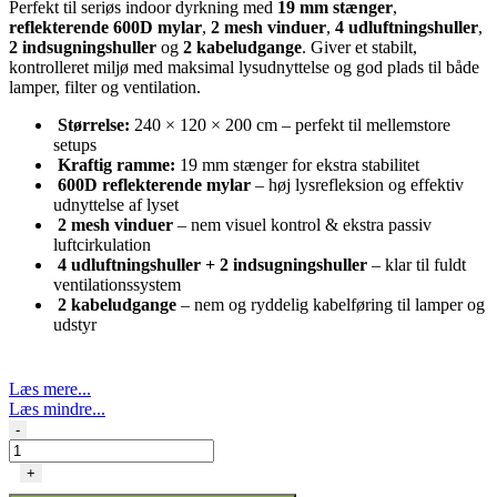
Perfekt til seriøs indoor dyrkning med
19 mm stænger
,
reflekterende 600D mylar
,
2 mesh vinduer
,
4 udluftningshuller
,
2 indsugningshuller
og
2 kabeludgange
. Giver et stabilt,
kontrolleret miljø med maksimal lysudnyttelse og god plads til både
lamper, filter og ventilation.
Størrelse:
240 × 120 × 200 cm – perfekt til mellemstore
setups
Kraftig ramme:
19 mm stænger for ekstra stabilitet
600D reflekterende mylar
– høj lysrefleksion og effektiv
udnyttelse af lyset
2 mesh vinduer
– nem visuel kontrol & ekstra passiv
luftcirkulation
4 udluftningshuller + 2 indsugningshuller
– klar til fuldt
ventilationssystem
2 kabeludgange
– nem og ryddelig kabelføring til lamper og
udstyr
Læs mere...
Læs mindre...
Growtent
-
Black
–
+
Grotelt