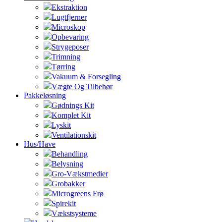
Ekstraktion
Lugtfjerner
Microskop
Opbevaring
Strygeposer
Trimning
Tørring
Vakuum & Forsegling
Vægte Og Tilbehør
Pakkeløsning
Gødnings Kit
Komplet Kit
Lyskit
Ventilationskit
Hus/Have
Behandling
Belysning
Gro-Vækstmedier
Grobakker
Microgreens Frø
Spirekit
Vækstsysteme