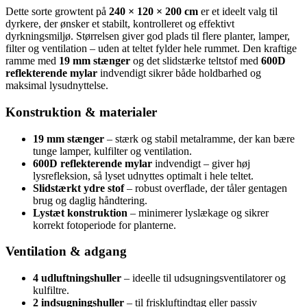
Dette sorte growtent på
240 × 120 × 200 cm
er et ideelt valg til
dyrkere, der ønsker et stabilt, kontrolleret og effektivt
dyrkningsmiljø. Størrelsen giver god plads til flere planter, lamper,
filter og ventilation – uden at teltet fylder hele rummet. Den kraftige
ramme med
19 mm stænger
og det slidstærke teltstof med
600D
reflekterende mylar
indvendigt sikrer både holdbarhed og
maksimal lysudnyttelse.
Konstruktion & materialer
19 mm stænger
– stærk og stabil metalramme, der kan bære
tunge lamper, kulfilter og ventilation.
600D reflekterende mylar
indvendigt – giver høj
lysrefleksion, så lyset udnyttes optimalt i hele teltet.
Slidstærkt ydre stof
– robust overflade, der tåler gentagen
brug og daglig håndtering.
Lystæt konstruktion
– minimerer lyslækage og sikrer
korrekt fotoperiode for planterne.
Ventilation & adgang
4 udluftningshuller
– ideelle til udsugningsventilatorer og
kulfiltre.
2 indsugningshuller
– til friskluftindtag eller passiv