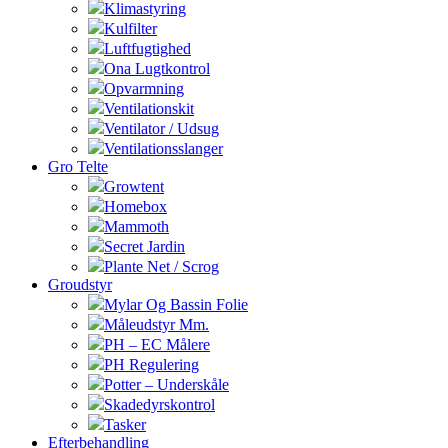
Klimastyring
Kulfilter
Luftfugtighed
Ona Lugtkontrol
Opvarmning
Ventilationskit
Ventilator / Udsug
Ventilationsslanger
Gro Telte
Growtent
Homebox
Mammoth
Secret Jardin
Plante Net / Scrog
Groudstyr
Mylar Og Bassin Folie
Måleudstyr Mm.
PH – EC Målere
PH Regulering
Potter – Underskåle
Skadedyrskontrol
Tasker
Efterbehandling