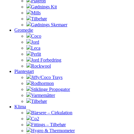
Plagron
Gødnings Kit
Mills
Tilbehør
Gødnings Skemaer
Gromedie
Coco
Jord
Leca
Perlit
Jord Forbedring
Rockwool
Plantestart
Jiffy/Coco Trays
Rodhormon
Stiklinge Propogator
Varmemåtter
Tilbehør
Klima
Blæsere – Cirkulation
Co2
Fittings – Tilbehør
Hygro & Thermometer