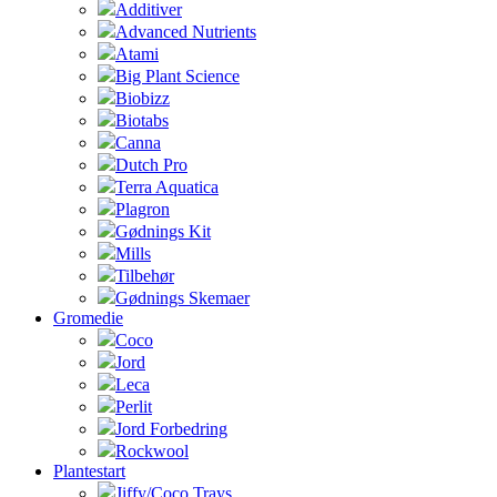
Additiver
Advanced Nutrients
Atami
Big Plant Science
Biobizz
Biotabs
Canna
Dutch Pro
Terra Aquatica
Plagron
Gødnings Kit
Mills
Tilbehør
Gødnings Skemaer
Gromedie
Coco
Jord
Leca
Perlit
Jord Forbedring
Rockwool
Plantestart
Jiffy/Coco Trays