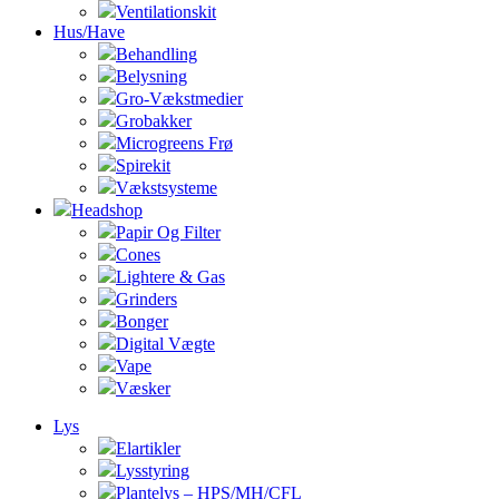
Ventilationskit
Hus/Have
Behandling
Belysning
Gro-Vækstmedier
Grobakker
Microgreens Frø
Spirekit
Vækstsysteme
Headshop
Papir Og Filter
Cones
Lightere & Gas
Grinders
Bonger
Digital Vægte
Vape
Væsker
Lys
Elartikler
Lysstyring
Plantelys – HPS/MH/CFL