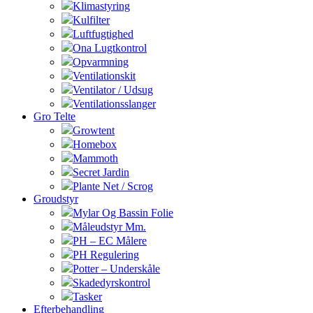
Klimastyring
Kulfilter
Luftfugtighed
Ona Lugtkontrol
Opvarmning
Ventilationskit
Ventilator / Udsug
Ventilationsslanger
Gro Telte
Growtent
Homebox
Mammoth
Secret Jardin
Plante Net / Scrog
Groudstyr
Mylar Og Bassin Folie
Måleudstyr Mm.
PH – EC Målere
PH Regulering
Potter – Underskåle
Skadedyrskontrol
Tasker
Efterbehandling