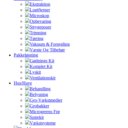
Ekstraktion
Lugtfjerner
Microskop
Opbevaring
Strygeposer
Trimning
Tørring
Vakuum & Forsegling
Vægte Og Tilbehør
Pakkeløsning
Gødnings Kit
Komplet Kit
Lyskit
Ventilationskit
Hus/Have
Behandling
Belysning
Gro-Vækstmedier
Grobakker
Microgreens Frø
Spirekit
Vækstsysteme