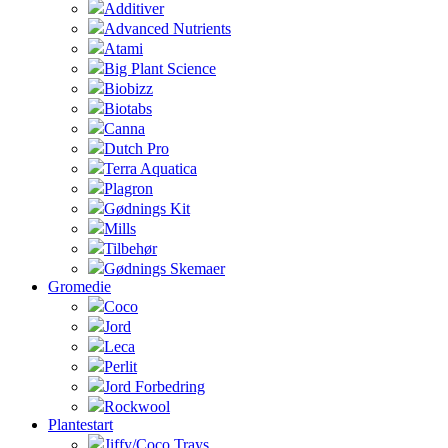
Additiver
Advanced Nutrients
Atami
Big Plant Science
Biobizz
Biotabs
Canna
Dutch Pro
Terra Aquatica
Plagron
Gødnings Kit
Mills
Tilbehør
Gødnings Skemaer
Gromedie
Coco
Jord
Leca
Perlit
Jord Forbedring
Rockwool
Plantestart
Jiffy/Coco Trays