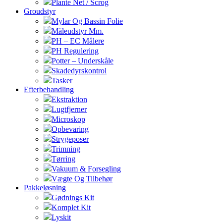
Plante Net / Scrog
Groudstyr
Mylar Og Bassin Folie
Måleudstyr Mm.
PH – EC Målere
PH Regulering
Potter – Underskåle
Skadedyrskontrol
Tasker
Efterbehandling
Ekstraktion
Lugtfjerner
Microskop
Opbevaring
Strygeposer
Trimning
Tørring
Vakuum & Forsegling
Vægte Og Tilbehør
Pakkeløsning
Gødnings Kit
Komplet Kit
Lyskit