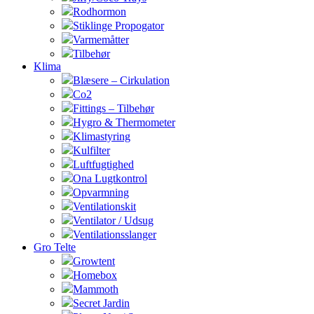
Rodhormon
Stiklinge Propogator
Varmemåtter
Tilbehør
Klima
Blæsere – Cirkulation
Co2
Fittings – Tilbehør
Hygro & Thermometer
Klimastyring
Kulfilter
Luftfugtighed
Ona Lugtkontrol
Opvarmning
Ventilationskit
Ventilator / Udsug
Ventilationsslanger
Gro Telte
Growtent
Homebox
Mammoth
Secret Jardin