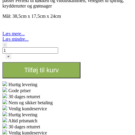
passer Perfekt til køkken og vinduskammen, velegnet til spiring,
krydderurter og grønsager
Mål: 38,5cm x 17,5cm x 24cm
Læs mere...
Læs mindre...
Garland
-
-
Opvarmet
+
Propagator
-
Tilføj til kurv
38,5
x
17,5
Hurtig levering
x
Gode priser
24cm
30 dages returret
antal
Nem og sikker betaling
Venlig kundeservice
Hurtig levering
Altid prismatch
30 dages returret
Venlig kundeservice