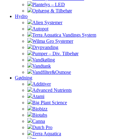
Plantelys – LED
Ophæng & Tilbehør
Hydro
Alien Systemer
Autopot
Terra Aquatica Vandings System
Wilma Gro Systemer
Drypvanding
Pumper – Div. Tilbehør
Vandkøling
Vandtank
Vandfilter&Osmose
Gødning
Additiver
Advanced Nutrients
Atami
Big Plant Science
Biobizz
Biotabs
Canna
Dutch Pro
Terra Aquatica