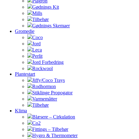
Plagron
Gødnings Kit
Mills
Tilbehør
Gødnings Skemaer
Gromedie
Coco
Jord
Leca
Perlit
Jord Forbedring
Rockwool
Plantestart
Jiffy/Coco Trays
Rodhormon
Stiklinge Propogator
Varmemåtter
Tilbehør
Klima
Blæsere – Cirkulation
Co2
Fittings – Tilbehør
Hygro & Thermometer