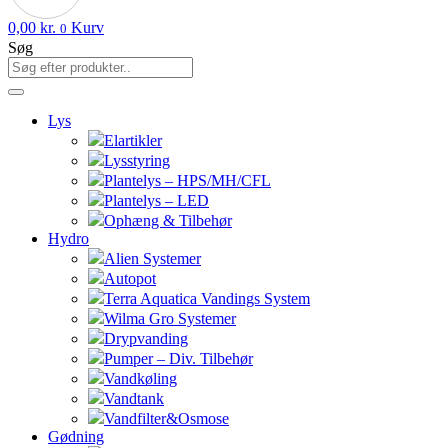
0,00
kr.
Kurv
0
Søg
Lys
Elartikler
Lysstyring
Plantelys – HPS/MH/CFL
Plantelys – LED
Ophæng & Tilbehør
Hydro
Alien Systemer
Autopot
Terra Aquatica Vandings System
Wilma Gro Systemer
Drypvanding
Pumper – Div. Tilbehør
Vandkøling
Vandtank
Vandfilter&Osmose
Gødning