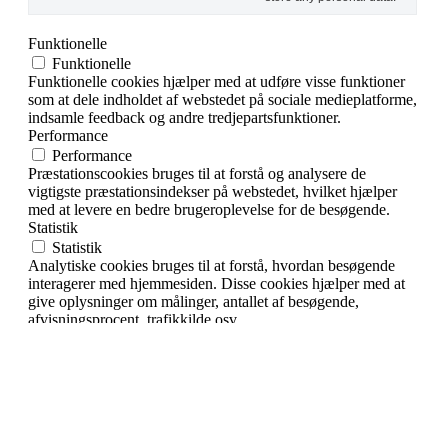
Funktionelle
Funktionelle
Funktionelle cookies hjælper med at udføre visse funktioner
som at dele indholdet af webstedet på sociale medieplatforme,
indsamle feedback og andre tredjepartsfunktioner.
Performance
Performance
Præstationscookies bruges til at forstå og analysere de
vigtigste præstationsindekser på webstedet, hvilket hjælper
med at levere en bedre brugeroplevelse for de besøgende.
Statistik
Statistik
Analytiske cookies bruges til at forstå, hvordan besøgende
interagerer med hjemmesiden. Disse cookies hjælper med at
give oplysninger om målinger, antallet af besøgende,
afvisningsprocent, trafikkilde osv.
Markedsføring
Markedsføring
Annoncecookies bruges til at give besøgende relevante
annoncer og marketingkampagner. Disse cookies sporer
besøgende på tværs af websteder og indsamler oplysninger
for at levere tilpassede annoncer.
Andre