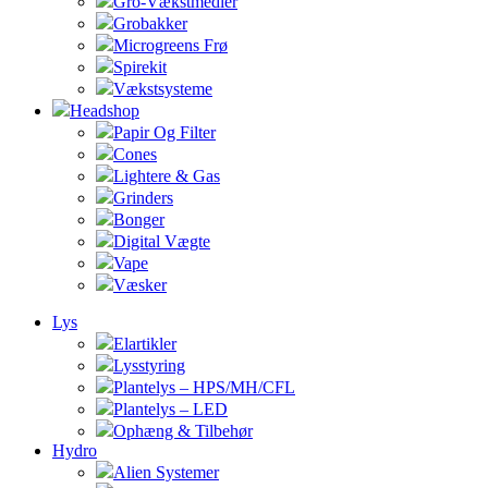
Gro-Vækstmedier
Grobakker
Microgreens Frø
Spirekit
Vækstsysteme
Headshop
Papir Og Filter
Cones
Lightere & Gas
Grinders
Bonger
Digital Vægte
Vape
Væsker
Lys
Elartikler
Lysstyring
Plantelys – HPS/MH/CFL
Plantelys – LED
Ophæng & Tilbehør
Hydro
Alien Systemer