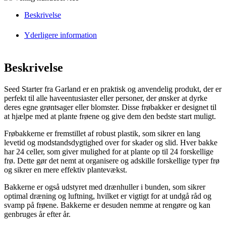
Beskrivelse
Yderligere information
Beskrivelse
Seed Starter fra Garland er en praktisk og anvendelig produkt, der er
perfekt til alle haveentusiaster eller personer, der ønsker at dyrke
deres egne grøntsager eller blomster. Disse frøbakker er designet til
at hjælpe med at plante frøene og give dem den bedste start muligt.
Frøbakkerne er fremstillet af robust plastik, som sikrer en lang
levetid og modstandsdygtighed over for skader og slid. Hver bakke
har 24 celler, som giver mulighed for at plante op til 24 forskellige
frø. Dette gør det nemt at organisere og adskille forskellige typer frø
og sikrer en mere effektiv plantevækst.
Bakkerne er også udstyret med drænhuller i bunden, som sikrer
optimal dræning og luftning, hvilket er vigtigt for at undgå råd og
svamp på frøene. Bakkerne er desuden nemme at rengøre og kan
genbruges år efter år.