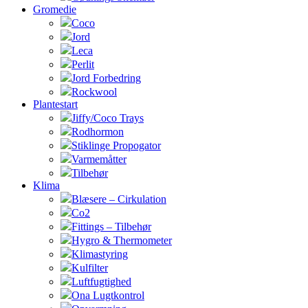
Gromedie
Coco
Jord
Leca
Perlit
Jord Forbedring
Rockwool
Plantestart
Jiffy/Coco Trays
Rodhormon
Stiklinge Propogator
Varmemåtter
Tilbehør
Klima
Blæsere – Cirkulation
Co2
Fittings – Tilbehør
Hygro & Thermometer
Klimastyring
Kulfilter
Luftfugtighed
Ona Lugtkontrol