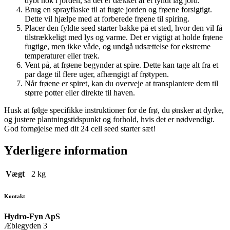
dybt nok i jorden, så det er dækket af et tyndt lag jord.
Brug en sprayflaske til at fugte jorden og frøene forsigtigt.
Dette vil hjælpe med at forberede frøene til spiring.
Placer den fyldte seed starter bakke på et sted, hvor den vil få
tilstrækkeligt med lys og varme. Det er vigtigt at holde frøene
fugtige, men ikke våde, og undgå udsættelse for ekstreme
temperaturer eller træk.
Vent på, at frøene begynder at spire. Dette kan tage alt fra et
par dage til flere uger, afhængigt af frøtypen.
Når frøene er spiret, kan du overveje at transplantere dem til
større potter eller direkte til haven.
Husk at følge specifikke instruktioner for de frø, du ønsker at dyrke,
og justere plantningstidspunkt og forhold, hvis det er nødvendigt.
God fornøjelse med dit 24 cell seed starter sæt!
Yderligere information
Vægt
2 kg
Kontakt
Hydro-Fyn ApS
Æblegyden 3