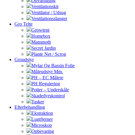
Opvarmning
Ventilationskit
Ventilator / Udsug
Ventilationsslanger
Gro Telte
Growtent
Homebox
Mammoth
Secret Jardin
Plante Net / Scrog
Groudstyr
Mylar Og Bassin Folie
Måleudstyr Mm.
PH – EC Målere
PH Regulering
Potter – Underskåle
Skadedyrskontrol
Tasker
Efterbehandling
Ekstraktion
Lugtfjerner
Microskop
Opbevaring