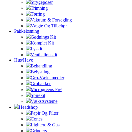
Strygeposer
Trimning
Tørring
Vakuum & Forsegling
Vægte Og Tilbehør
Pakkeløsning
Gødnings Kit
Komplet Kit
Lyskit
Ventilationskit
Hus/Have
Behandling
Belysning
Gro-Vækstmedier
Grobakker
Microgreens Frø
Spirekit
Vækstsysteme
Headshop
Papir Og Filter
Cones
Lightere & Gas
Grinders