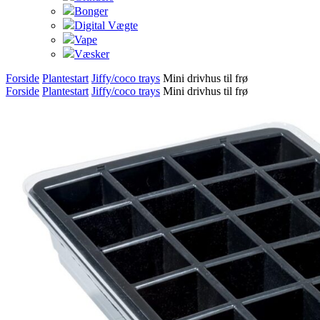
Bonger
Digital Vægte
Vape
Væsker
Forside
Plantestart
Jiffy/coco trays
Mini drivhus til frø
Forside
Plantestart
Jiffy/coco trays
Mini drivhus til frø