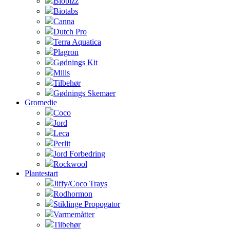
Biobizz
Biotabs
Canna
Dutch Pro
Terra Aquatica
Plagron
Gødnings Kit
Mills
Tilbehør
Gødnings Skemaer
Gromedie
Coco
Jord
Leca
Perlit
Jord Forbedring
Rockwool
Plantestart
Jiffy/Coco Trays
Rodhormon
Stiklinge Propogator
Varmemåtter
Tilbehør