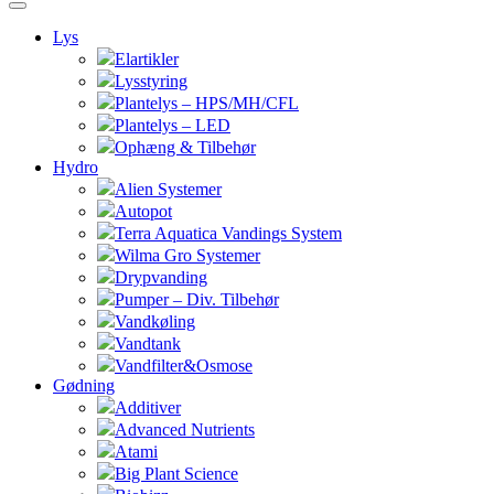
Lys
Elartikler
Lysstyring
Plantelys – HPS/MH/CFL
Plantelys – LED
Ophæng & Tilbehør
Hydro
Alien Systemer
Autopot
Terra Aquatica Vandings System
Wilma Gro Systemer
Drypvanding
Pumper – Div. Tilbehør
Vandkøling
Vandtank
Vandfilter&Osmose
Gødning
Additiver
Advanced Nutrients
Atami
Big Plant Science