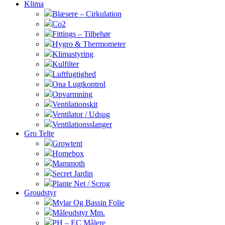
Klima
Blæsere – Cirkulation
Co2
Fittings – Tilbehør
Hygro & Thermometer
Klimastyring
Kulfilter
Luftfugtighed
Ona Lugtkontrol
Opvarmning
Ventilationskit
Ventilator / Udsug
Ventilationsslanger
Gro Telte
Growtent
Homebox
Mammoth
Secret Jardin
Plante Net / Scrog
Groudstyr
Mylar Og Bassin Folie
Måleudstyr Mm.
PH – EC Målere