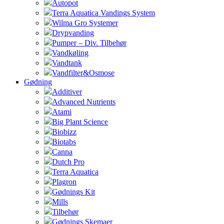
Autopot
Terra Aquatica Vandings System
Wilma Gro Systemer
Drypvanding
Pumper – Div. Tilbehør
Vandkøling
Vandtank
Vandfilter&Osmose
Gødning
Additiver
Advanced Nutrients
Atami
Big Plant Science
Biobizz
Biotabs
Canna
Dutch Pro
Terra Aquatica
Plagron
Gødnings Kit
Mills
Tilbehør
Gødnings Skemaer