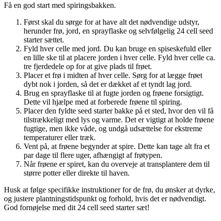
Få en god start med spiringsbakken.
Først skal du sørge for at have alt det nødvendige udstyr,
herunder frø, jord, en sprayflaske og selvfølgelig 24 cell seed
starter sættet.
Fyld hver celle med jord. Du kan bruge en spiseskefuld eller
en lille ske til at placere jorden i hver celle. Fyld hver celle ca.
tre fjerdedele op for at give plads til frøet.
Placer et frø i midten af hver celle. Sørg for at lægge frøet
dybt nok i jorden, så det er dækket af et tyndt lag jord.
Brug en sprayflaske til at fugte jorden og frøene forsigtigt.
Dette vil hjælpe med at forberede frøene til spiring.
Placer den fyldte seed starter bakke på et sted, hvor den vil få
tilstrækkeligt med lys og varme. Det er vigtigt at holde frøene
fugtige, men ikke våde, og undgå udsættelse for ekstreme
temperaturer eller træk.
Vent på, at frøene begynder at spire. Dette kan tage alt fra et
par dage til flere uger, afhængigt af frøtypen.
Når frøene er spiret, kan du overveje at transplantere dem til
større potter eller direkte til haven.
Husk at følge specifikke instruktioner for de frø, du ønsker at dyrke,
og justere plantningstidspunkt og forhold, hvis det er nødvendigt.
God fornøjelse med dit 24 cell seed starter sæt!