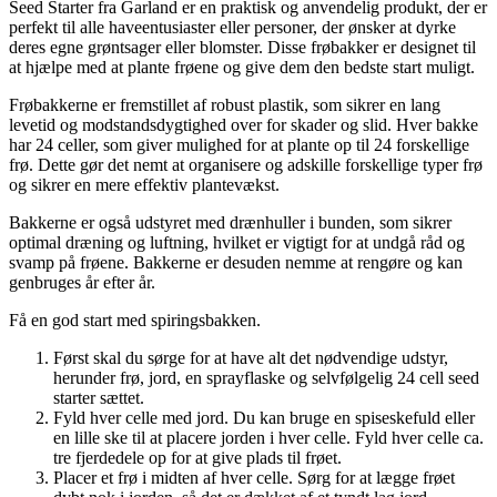
Seed Starter fra Garland er en praktisk og anvendelig produkt, der er
perfekt til alle haveentusiaster eller personer, der ønsker at dyrke
deres egne grøntsager eller blomster. Disse frøbakker er designet til
at hjælpe med at plante frøene og give dem den bedste start muligt.
Frøbakkerne er fremstillet af robust plastik, som sikrer en lang
levetid og modstandsdygtighed over for skader og slid. Hver bakke
har 24 celler, som giver mulighed for at plante op til 24 forskellige
frø. Dette gør det nemt at organisere og adskille forskellige typer frø
og sikrer en mere effektiv plantevækst.
Bakkerne er også udstyret med drænhuller i bunden, som sikrer
optimal dræning og luftning, hvilket er vigtigt for at undgå råd og
svamp på frøene. Bakkerne er desuden nemme at rengøre og kan
genbruges år efter år.
Få en god start med spiringsbakken.
Først skal du sørge for at have alt det nødvendige udstyr,
herunder frø, jord, en sprayflaske og selvfølgelig 24 cell seed
starter sættet.
Fyld hver celle med jord. Du kan bruge en spiseskefuld eller
en lille ske til at placere jorden i hver celle. Fyld hver celle ca.
tre fjerdedele op for at give plads til frøet.
Placer et frø i midten af hver celle. Sørg for at lægge frøet