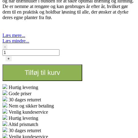
og har drænhuller i bunden for at sikre optimal dræning og luftning.
De er nemme at rengøre og kan genbruges år efter år, hvilket gør
dem til en praktisk og holdbar løsning til alle, der ønsker at dyrke
deres egne planter fra frø.
Læs mere...
Læs mindre...
Mini
-
drivhus
til
+
frø
antal
Tilføj til kurv
Hurtig levering
Gode priser
30 dages returret
Nem og sikker betaling
Venlig kundeservice
Hurtig levering
Altid prismatch
30 dages returret
Venlig kundeservice