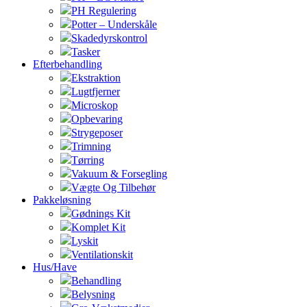
PH Regulering
Potter – Underskåle
Skadedyrskontrol
Tasker
Efterbehandling
Ekstraktion
Lugtfjerner
Microskop
Opbevaring
Strygeposer
Trimning
Tørring
Vakuum & Forsegling
Vægte Og Tilbehør
Pakkeløsning
Gødnings Kit
Komplet Kit
Lyskit
Ventilationskit
Hus/Have
Behandling
Belysning