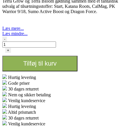
Terra Grow og Terra Bloom gødning sammen med et fantastisk
udvalg af tilsætningsstoffer: Start, Katana Roots, CalMag, PK
Warrior 9/18, Sumo Active Boost og Dragon Force.
Læs mere...
Læs mindre...
SHOGUN
-
-
Samurai
+
Terra
Multipack
Tilføj til kurv
antal
Hurtig levering
Gode priser
30 dages returret
Nem og sikker betaling
Venlig kundeservice
Hurtig levering
Altid prismatch
30 dages returret
Venlig kundeservice