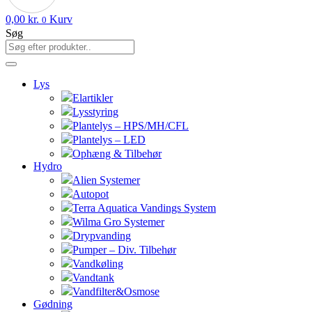
0,00
kr.
Kurv
0
Søg
Lys
Elartikler
Lysstyring
Plantelys – HPS/MH/CFL
Plantelys – LED
Ophæng & Tilbehør
Hydro
Alien Systemer
Autopot
Terra Aquatica Vandings System
Wilma Gro Systemer
Drypvanding
Pumper – Div. Tilbehør
Vandkøling
Vandtank
Vandfilter&Osmose
Gødning