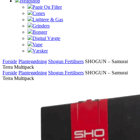
Headshop
Papir Og Filter
Cones
Lightere & Gas
Grinders
Bonger
Digital Vægte
Vape
Væsker
Forside
Plantegødning
Shogun Fertilisers
SHOGUN – Samurai
Terra Multipack
Forside
Plantegødning
Shogun Fertilisers
SHOGUN – Samurai
Terra Multipack