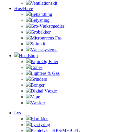
Ventilationskit
Hus/Have
Behandling
Belysning
Gro-Vækstmedier
Grobakker
Microgreens Frø
Spirekit
Vækstsysteme
Headshop
Papir Og Filter
Cones
Lightere & Gas
Grinders
Bonger
Digital Vægte
Vape
Væsker
Lys
Elartikler
Lysstyring
Plantelys – HPS/MH/CFL