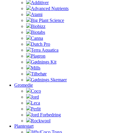
Additiver
Advanced Nutrients
Atami
Big Plant Science
Biobizz
Biotabs
Canna
Dutch Pro
Terra Aquatica
Plagron
Gødnings Kit
Mills
Tilbehør
Gødnings Skemaer
Gromedie
Coco
Jord
Leca
Perlit
Jord Forbedring
Rockwool
Plantestart
Jiffy/Coco Trays