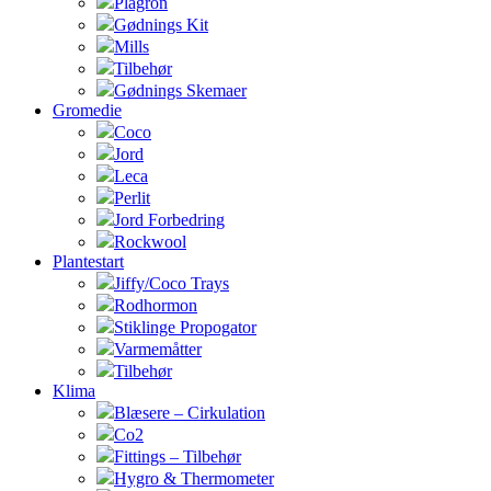
Plagron
Gødnings Kit
Mills
Tilbehør
Gødnings Skemaer
Gromedie
Coco
Jord
Leca
Perlit
Jord Forbedring
Rockwool
Plantestart
Jiffy/Coco Trays
Rodhormon
Stiklinge Propogator
Varmemåtter
Tilbehør
Klima
Blæsere – Cirkulation
Co2
Fittings – Tilbehør
Hygro & Thermometer