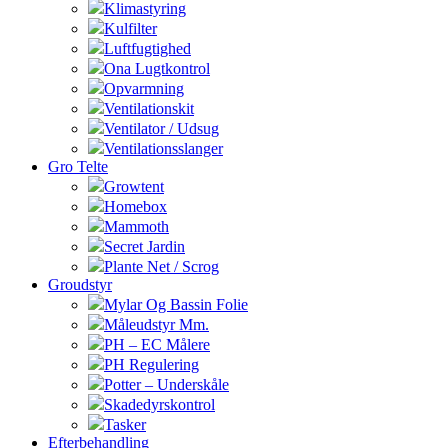
Klimastyring
Kulfilter
Luftfugtighed
Ona Lugtkontrol
Opvarmning
Ventilationskit
Ventilator / Udsug
Ventilationsslanger
Gro Telte
Growtent
Homebox
Mammoth
Secret Jardin
Plante Net / Scrog
Groudstyr
Mylar Og Bassin Folie
Måleudstyr Mm.
PH – EC Målere
PH Regulering
Potter – Underskåle
Skadedyrskontrol
Tasker
Efterbehandling