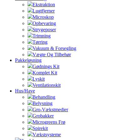
Ekstraktion
Lugtfjerner
Microskop
Opbevaring
Strygeposer
Trimning
Tørring
Vakuum & Forsegling
Vægte Og Tilbehør
Pakkeløsning
Gødnings Kit
Komplet Kit
Lyskit
Ventilationskit
Hus/Have
Behandling
Belysning
Gro-Vækstmedier
Grobakker
Microgreens Frø
Spirekit
Vækstsysteme