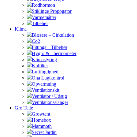
Rodhormon
Stiklinge Propogator
Varmemåtter
Tilbehør
Klima
Blæsere – Cirkulation
Co2
Fittings – Tilbehør
Hygro & Thermometer
Klimastyring
Kulfilter
Luftfugtighed
Ona Lugtkontrol
Opvarmning
Ventilationskit
Ventilator / Udsug
Ventilationsslanger
Gro Telte
Growtent
Homebox
Mammoth
Secret Jardin