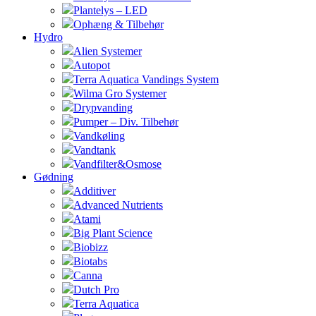
Plantelys – LED
Ophæng & Tilbehør
Hydro
Alien Systemer
Autopot
Terra Aquatica Vandings System
Wilma Gro Systemer
Drypvanding
Pumper – Div. Tilbehør
Vandkøling
Vandtank
Vandfilter&Osmose
Gødning
Additiver
Advanced Nutrients
Atami
Big Plant Science
Biobizz
Biotabs
Canna
Dutch Pro
Terra Aquatica