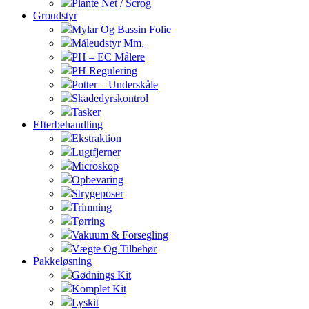
Plante Net / Scrog
Groudstyr
Mylar Og Bassin Folie
Måleudstyr Mm.
PH – EC Målere
PH Regulering
Potter – Underskåle
Skadedyrskontrol
Tasker
Efterbehandling
Ekstraktion
Lugtfjerner
Microskop
Opbevaring
Strygeposer
Trimning
Tørring
Vakuum & Forsegling
Vægte Og Tilbehør
Pakkeløsning
Gødnings Kit
Komplet Kit
Lyskit