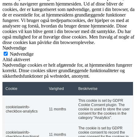
mens du navigerer gennem hjemmesiden. Ud af disse bliver de
cookies, der er kategoriseret som nødvendige, gemt i din browser, da
de er essentielle for, at hjemmesidens grundlæggende funktioner
fungerer. Vi bruger også tredjepartscookies, der hjælper os med at
analysere og forstå, hvordan du bruger denne hjemmeside. Disse
cookies vil kun blive gemt i din browser med dit samtykke. Du har
også mulighed for at fravælge disse cookies. Men fravalg af nogle af
disse cookies kan påvirke din browseroplevelse.
Nødvendige
Nødvendige
Altid aktiveret
Nødvendige cookies er helt afgørende for, at hjemmesiden fungerer
korrekt. Disse cookies sikrer grundlæggende funktionaliteter og
sikkerhedsfunktioner på webstedet, anonymt.
Cookie
Varighed
Beskrivelse
This cookie is set by GDPR
Cookie Consent plugin. The
cookielawinfo-
11 months
cookie is used to store the user
checkbox-analytics
consent for the cookies in the
category "Analytics".
The cookie is set by GDPR
cookielawinfo-
cookie consent to record the
11 months
checkbox-functional
user consent for the cookies in