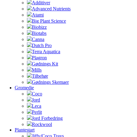
Additiver
Advanced Nutrients
Atami
Big Plant Science
Biobizz
Biotabs
Canna
Dutch Pro
Terra Aquatica
Plagron
Gødnings Kit
Mills
Tilbehør
Gødnings Skemaer
Gromedie
Coco
Jord
Leca
Perlit
Jord Forbedring
Rockwool
Plantestart
Jiffy/Coco Trays