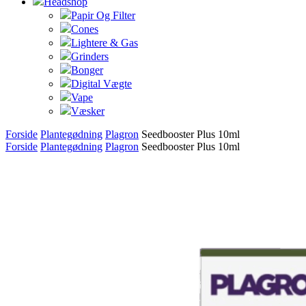
Headshop
Papir Og Filter
Cones
Lightere & Gas
Grinders
Bonger
Digital Vægte
Vape
Væsker
Forside
Plantegødning
Plagron
Seedbooster Plus 10ml
Forside
Plantegødning
Plagron
Seedbooster Plus 10ml