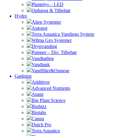
Plantelys – LED
Ophæng & Tilbehør
Hydro
Alien Systemer
Autopot
Terra Aquatica Vandings System
Wilma Gro Systemer
Drypvanding
Pumper – Div. Tilbehør
Vandkøling
Vandtank
Vandfilter&Osmose
Gødning
Additiver
Advanced Nutrients
Atami
Big Plant Science
Biobizz
Biotabs
Canna
Dutch Pro
Terra Aquatica