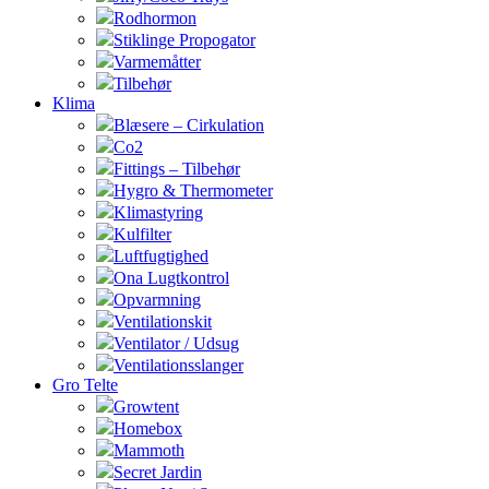
Rodhormon
Stiklinge Propogator
Varmemåtter
Tilbehør
Klima
Blæsere – Cirkulation
Co2
Fittings – Tilbehør
Hygro & Thermometer
Klimastyring
Kulfilter
Luftfugtighed
Ona Lugtkontrol
Opvarmning
Ventilationskit
Ventilator / Udsug
Ventilationsslanger
Gro Telte
Growtent
Homebox
Mammoth
Secret Jardin