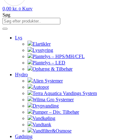
0,00
kr.
Kurv
0
Søg
Lys
Elartikler
Lysstyring
Plantelys – HPS/MH/CFL
Plantelys – LED
Ophæng & Tilbehør
Hydro
Alien Systemer
Autopot
Terra Aquatica Vandings System
Wilma Gro Systemer
Drypvanding
Pumper – Div. Tilbehør
Vandkøling
Vandtank
Vandfilter&Osmose
Gødning