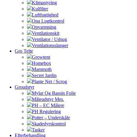
Klimastyring
Kulfilter
Luftfugtighed
Ona Lugtkontrol
Opvarmning
Ventilationskit
Ventilator / Udsug
Ventilationsslanger
Gro Telte
Growtent
Homebox
Mammoth
Secret Jardin
Plante Net / Scrog
Groudstyr
Mylar Og Bassin Folie
Måleudstyr Mm.
PH – EC Målere
PH Regulering
Potter – Underskåle
Skadedyrskontrol
Tasker
Efterbehandling