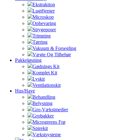
Ekstraktion
Lugtfjerner
Microskop
Opbevaring
Strygeposer
Trimning
Tørring
Vakuum & Forsegling
Vægte Og Tilbehør
Pakkeløsning
Gødnings Kit
Komplet Kit
Lyskit
Ventilationskit
Hus/Have
Behandling
Belysning
Gro-Vækstmedier
Grobakker
Microgreens Frø
Spirekit
Vækstsysteme