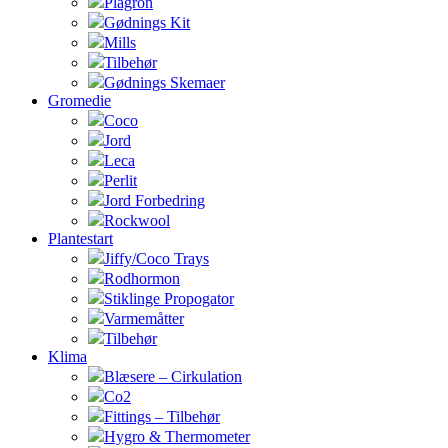
Plagron
Gødnings Kit
Mills
Tilbehør
Gødnings Skemaer
Gromedie
Coco
Jord
Leca
Perlit
Jord Forbedring
Rockwool
Plantestart
Jiffy/Coco Trays
Rodhormon
Stiklinge Propogator
Varmemåtter
Tilbehør
Klima
Blæsere – Cirkulation
Co2
Fittings – Tilbehør
Hygro & Thermometer