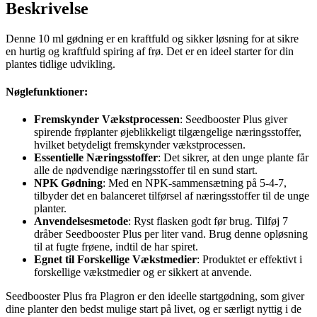
Beskrivelse
Denne 10 ml gødning er en kraftfuld og sikker løsning for at sikre
en hurtig og kraftfuld spiring af frø. Det er en ideel starter for din
plantes tidlige udvikling.
Nøglefunktioner:
Fremskynder Vækstprocessen
: Seedbooster Plus giver
spirende frøplanter øjeblikkeligt tilgængelige næringsstoffer,
hvilket betydeligt fremskynder vækstprocessen.
Essentielle Næringsstoffer
: Det sikrer, at den unge plante får
alle de nødvendige næringsstoffer til en sund start.
NPK Gødning
: Med en NPK-sammensætning på 5-4-7,
tilbyder det en balanceret tilførsel af næringsstoffer til de unge
planter.
Anvendelsesmetode
: Ryst flasken godt før brug. Tilføj 7
dråber Seedbooster Plus per liter vand. Brug denne opløsning
til at fugte frøene, indtil de har spiret.
Egnet til Forskellige Vækstmedier
: Produktet er effektivt i
forskellige vækstmedier og er sikkert at anvende.
Seedbooster Plus fra Plagron er den ideelle startgødning, som giver
dine planter den bedst mulige start på livet, og er særligt nyttig i de