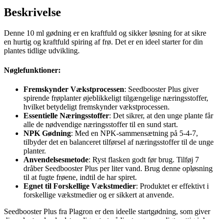
Beskrivelse
Denne 10 ml gødning er en kraftfuld og sikker løsning for at sikre
en hurtig og kraftfuld spiring af frø. Det er en ideel starter for din
plantes tidlige udvikling.
Nøglefunktioner:
Fremskynder Vækstprocessen
: Seedbooster Plus giver
spirende frøplanter øjeblikkeligt tilgængelige næringsstoffer,
hvilket betydeligt fremskynder vækstprocessen.
Essentielle Næringsstoffer
: Det sikrer, at den unge plante får
alle de nødvendige næringsstoffer til en sund start.
NPK Gødning
: Med en NPK-sammensætning på 5-4-7,
tilbyder det en balanceret tilførsel af næringsstoffer til de unge
planter.
Anvendelsesmetode
: Ryst flasken godt før brug. Tilføj 7
dråber Seedbooster Plus per liter vand. Brug denne opløsning
til at fugte frøene, indtil de har spiret.
Egnet til Forskellige Vækstmedier
: Produktet er effektivt i
forskellige vækstmedier og er sikkert at anvende.
Seedbooster Plus fra Plagron er den ideelle startgødning, som giver