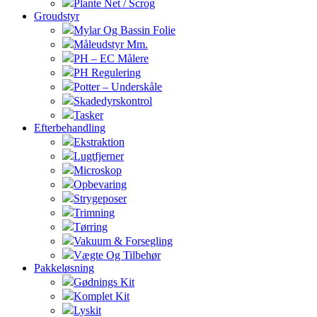
Plante Net / Scrog
Groudstyr
Mylar Og Bassin Folie
Måleudstyr Mm.
PH – EC Målere
PH Regulering
Potter – Underskåle
Skadedyrskontrol
Tasker
Efterbehandling
Ekstraktion
Lugtfjerner
Microskop
Opbevaring
Strygeposer
Trimning
Tørring
Vakuum & Forsegling
Vægte Og Tilbehør
Pakkeløsning
Gødnings Kit
Komplet Kit
Lyskit