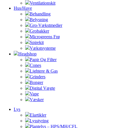
Ventilationskit
Hus/Have
Behandling
Belysning
Gro-Vækstmedier
Grobakker
Microgreens Frø
Spirekit
Vækstsysteme
Headshop
Papir Og Filter
Cones
Lightere & Gas
Grinders
Bonger
Digital Vægte
Vape
Væsker
Lys
Elartikler
Lysstyring
Plantelys – HPS/MH/CFL