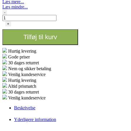
Læs mere...
Læs mindre...
Seedbooster
-
Plus
10ml
+
antal
Tilføj til kurv
Hurtig levering
Gode priser
30 dages returret
Nem og sikker betaling
Venlig kundeservice
Hurtig levering
Altid prismatch
30 dages returret
Venlig kundeservice
Beskrivelse
Yderligere information