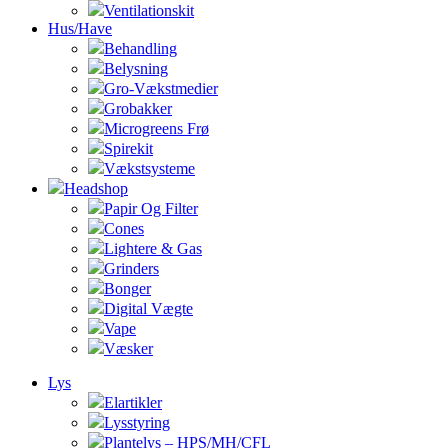
Ventilationskit
Hus/Have
Behandling
Belysning
Gro-Vækstmedier
Grobakker
Microgreens Frø
Spirekit
Vækstsysteme
Headshop
Papir Og Filter
Cones
Lightere & Gas
Grinders
Bonger
Digital Vægte
Vape
Væsker
Lys
Elartikler
Lysstyring
Plantelys – HPS/MH/CFL