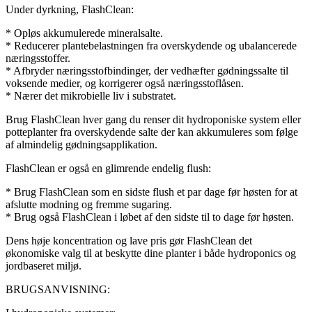
Under dyrkning, FlashClean:
* Opløs akkumulerede mineralsalte.
* Reducerer plantebelastningen fra overskydende og ubalancerede
næringsstoffer.
* Afbryder næringsstofbindinger, der vedhæfter gødningssalte til
voksende medier, og korrigerer også næringsstoflåsen.
* Nærer det mikrobielle liv i substratet.
Brug FlashClean hver gang du renser dit hydroponiske system eller
potteplanter fra overskydende salte der kan akkumuleres som følge
af almindelig gødningsapplikation.
FlashClean er også en glimrende endelig flush:
* Brug FlashClean som en sidste flush et par dage før høsten for at
afslutte modning og fremme sugaring.
* Brug også FlashClean i løbet af den sidste til to dage før høsten.
Dens høje koncentration og lave pris gør FlashClean det
økonomiske valg til at beskytte dine planter i både hydroponics og
jordbaseret miljø.
BRUGSANVISNING: