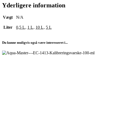
Yderligere information
Vægt
N/A
Liter
0,5 L
,
1 L
,
10 L
,
5 L
Du kunne muligvis også være interesseret i...