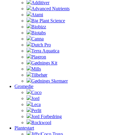
Additiver
Advanced Nutrients
Atami
Big Plant Science
Biobizz
Biotabs
Canna
Dutch Pro
Terra Aquatica
Plagron
Gødnings Kit
Mills
Tilbehør
Gødnings Skemaer
Gromedie
Coco
Jord
Leca
Perlit
Jord Forbedring
Rockwool
Plantestart
Jiffy/Coco Trays