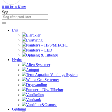
0,00
kr.
Kurv
0
Søg
Lys
Elartikler
Lysstyring
Plantelys – HPS/MH/CFL
Plantelys – LED
Ophæng & Tilbehør
Hydro
Alien Systemer
Autopot
Terra Aquatica Vandings System
Wilma Gro Systemer
Drypvanding
Pumper – Div. Tilbehør
Vandkøling
Vandtank
Vandfilter&Osmose
Gødning