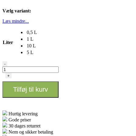
Vælg variant:
Læs mindre...
0,5 L
1 L
Liter
10 L
5 L
Terra
-
Aquatica
-
+
FlashClean
antal
Tilføj til kurv
Hurtig levering
Gode priser
30 dages returret
Nem og sikker betaling