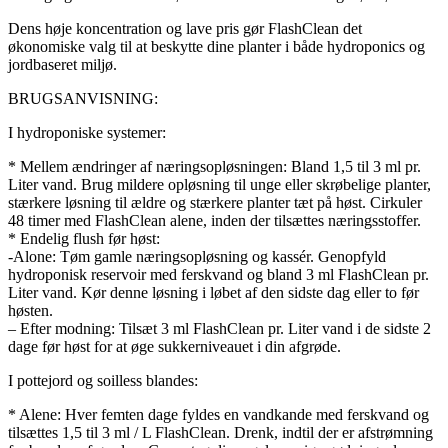
Dens høje koncentration og lave pris gør FlashClean det
økonomiske valg til at beskytte dine planter i både hydroponics og
jordbaseret miljø.
BRUGSANVISNING:
I hydroponiske systemer:
* Mellem ændringer af næringsopløsningen: Bland 1,5 til 3 ml pr.
Liter vand. Brug mildere opløsning til unge eller skrøbelige planter,
stærkere løsning til ældre og stærkere planter tæt på høst. Cirkuler
48 timer med FlashClean alene, inden der tilsættes næringsstoffer.
* Endelig flush før høst:
-Alone: ​​Tøm gamle næringsopløsning og kassér. Genopfyld
hydroponisk reservoir med ferskvand og bland 3 ml FlashClean pr.
Liter vand. Kør denne løsning i løbet af den sidste dag eller to før
høsten.
– Efter modning: Tilsæt 3 ml FlashClean pr. Liter vand i de sidste 2
dage før høst for at øge sukkerniveauet i din afgrøde.
I pottejord og soilless blandes:
* Alene: Hver femten dage fyldes en vandkande med ferskvand og
tilsættes 1,5 til 3 ml / L FlashClean. Drenk, indtil der er afstrømning