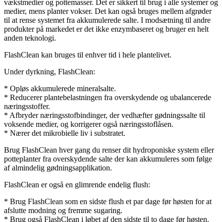
vækstmedier og pottemasser. Det er sikkert til brug i alle systemer og
medier, mens planter vokser. Det kan også bruges mellem afgrøder
til at rense systemet fra akkumulerede salte. I modsætning til andre
produkter på markedet er det ikke enzymbaseret og bruger en helt
anden teknologi.
FlashClean kan bruges til enhver tid i hele plantelivet.
Under dyrkning, FlashClean:
* Opløs akkumulerede mineralsalte.
* Reducerer plantebelastningen fra overskydende og ubalancerede
næringsstoffer.
* Afbryder næringsstofbindinger, der vedhæfter gødningssalte til
voksende medier, og korrigerer også næringsstoflåsen.
* Nærer det mikrobielle liv i substratet.
Brug FlashClean hver gang du renser dit hydroponiske system eller
potteplanter fra overskydende salte der kan akkumuleres som følge
af almindelig gødningsapplikation.
FlashClean er også en glimrende endelig flush:
* Brug FlashClean som en sidste flush et par dage før høsten for at
afslutte modning og fremme sugaring.
* Brug også FlashClean i løbet af den sidste til to dage før høsten.