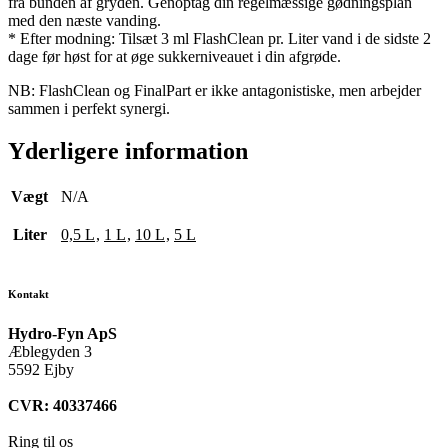
fra bunden af ​​gryden. Genoptag din regelmæssige gødningsplan
med den næste vanding.
* Efter modning: Tilsæt 3 ml FlashClean pr. Liter vand i de sidste 2
dage før høst for at øge sukkerniveauet i din afgrøde.
NB: FlashClean og FinalPart er ikke antagonistiske, men arbejder
sammen i perfekt synergi.
Yderligere information
Vægt
N/A
Liter
0,5 L
,
1 L
,
10 L
,
5 L
Kontakt
Hydro-Fyn ApS
Æblegyden 3
5592 Ejby
CVR: 40337466
Ring til os