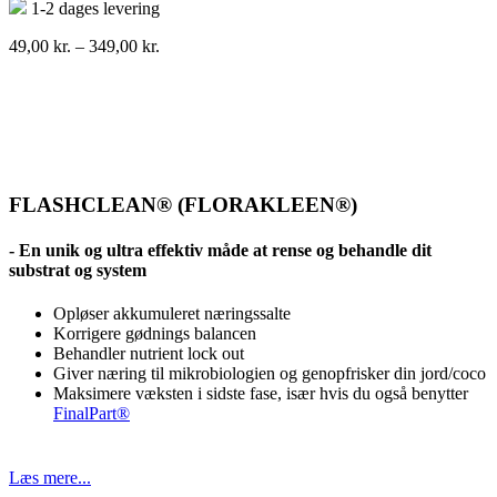
1-2 dages levering
Prisinterval:
49,00
kr.
–
349,00
kr.
49,00 kr.
til
349,00 kr.
FLASHCLEAN® (FLORAKLEEN®)
- En unik og ultra effektiv måde at rense og behandle dit
substrat og system
Opløser akkumuleret næringssalte
Korrigere gødnings balancen
Behandler nutrient lock out
Giver næring til mikrobiologien og genopfrisker din jord/coco
Maksimere væksten i sidste fase, især hvis du også benytter
FinalPart®
Læs mere...