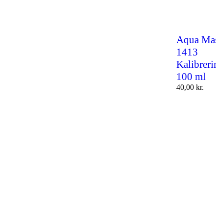
Aqua Mast
1413
Kalibreri
100 ml
40,00
kr.