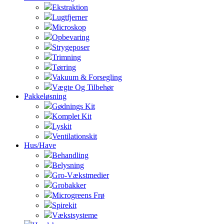
Ekstraktion
Lugtfjerner
Microskop
Opbevaring
Strygeposer
Trimning
Tørring
Vakuum & Forsegling
Vægte Og Tilbehør
Pakkeløsning
Gødnings Kit
Komplet Kit
Lyskit
Ventilationskit
Hus/Have
Behandling
Belysning
Gro-Vækstmedier
Grobakker
Microgreens Frø
Spirekit
Vækstsysteme