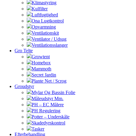
Klimastyring
Kulfilter
Luftfugtighed
Ona Lugtkontrol
Opvarmning
Ventilationskit
Ventilator / Udsug
Ventilationsslanger
Gro Telte
Growtent
Homebox
Mammoth
Secret Jardin
Plante Net / Scrog
Groudstyr
Mylar Og Bassin Folie
Måleudstyr Mm.
PH – EC Målere
PH Regulering
Potter – Underskåle
Skadedyrskontrol
Tasker
Efterbehandling