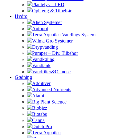
Plantelys – LED
Ophæng & Tilbehør
Hydro
Alien Systemer
Autopot
Terra Aquatica Vandings System
Wilma Gro Systemer
Drypvanding
Pumper – Div. Tilbehør
Vandkøling
Vandtank
Vandfilter&Osmose
Gødning
Additiver
Advanced Nutrients
Atami
Big Plant Science
Biobizz
Biotabs
Canna
Dutch Pro
Terra Aquatica