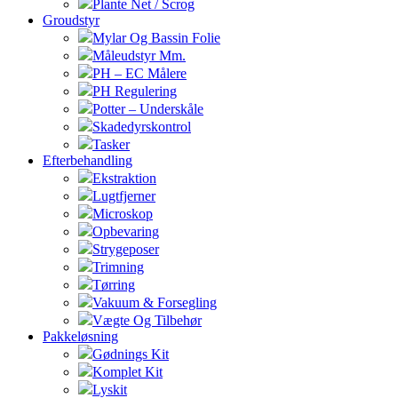
Plante Net / Scrog
Groudstyr
Mylar Og Bassin Folie
Måleudstyr Mm.
PH – EC Målere
PH Regulering
Potter – Underskåle
Skadedyrskontrol
Tasker
Efterbehandling
Ekstraktion
Lugtfjerner
Microskop
Opbevaring
Strygeposer
Trimning
Tørring
Vakuum & Forsegling
Vægte Og Tilbehør
Pakkeløsning
Gødnings Kit
Komplet Kit
Lyskit