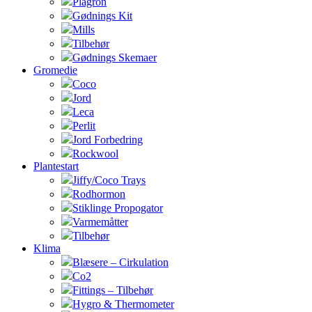
Plagron
Gødnings Kit
Mills
Tilbehør
Gødnings Skemaer
Gromedie
Coco
Jord
Leca
Perlit
Jord Forbedring
Rockwool
Plantestart
Jiffy/Coco Trays
Rodhormon
Stiklinge Propogator
Varmemåtter
Tilbehør
Klima
Blæsere – Cirkulation
Co2
Fittings – Tilbehør
Hygro & Thermometer