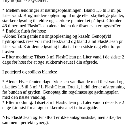
I hydroponiske systemer:
* Mellem ændringer af næringsopløsningen: Bland 1,5 til 3 ml pr.
Liter vand. Brug mildere opløsning til unge eller skrøbelige planter,
stærkere løsning til ældre og stærkere planter tæt på høst. Cirkuler
48 timer med FlashClean alene, inden der tilsættes næringsstoffer.
* Endelig flush før høst:
-Alone: ​​Tøm gamle næringsopløsning og kassér. Genopfyld
hydroponisk reservoir med ferskvand og bland 3 ml FlashClean pr.
Liter vand. Kør denne løsning i løbet af den sidste dag eller to før
høsten.
– Efter modning: Tilsæt 3 ml FlashClean pr. Liter vand i de sidste 2
dage før høst for at øge sukkerniveauet i din afgrøde.
I pottejord og soilless blandes:
* Alene: Hver femten dage fyldes en vandkande med ferskvand og
tilsættes 1,5 til 3 ml / L FlashClean. Drenk, indtil der er afstrømning
fra bunden af ​​gryden. Genoptag din regelmæssige gødningsplan
med den næste vanding.
* Efter modning: Tilsæt 3 ml FlashClean pr. Liter vand i de sidste 2
dage før høst for at øge sukkerniveauet i din afgrøde.
NB: FlashClean og FinalPart er ikke antagonistiske, men arbejder
sammen i perfekt synergi.