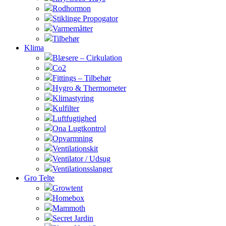
Rodhormon
Stiklinge Propogator
Varmemåtter
Tilbehør
Klima
Blæsere – Cirkulation
Co2
Fittings – Tilbehør
Hygro & Thermometer
Klimastyring
Kulfilter
Luftfugtighed
Ona Lugtkontrol
Opvarmning
Ventilationskit
Ventilator / Udsug
Ventilationsslanger
Gro Telte
Growtent
Homebox
Mammoth
Secret Jardin