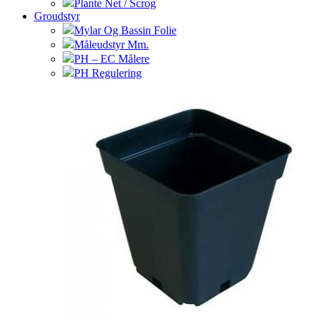
Plante Net / Scrog
Groudstyr
Mylar Og Bassin Folie
Måleudstyr Mm.
PH – EC Målere
PH Regulering