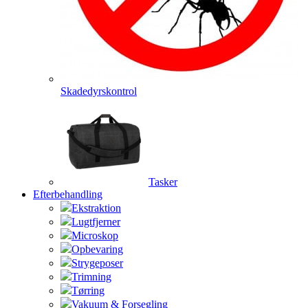
Skadedyrskontrol
Tasker
Efterbehandling
Ekstraktion
Lugtfjerner
Microskop
Opbevaring
Strygeposer
Trimning
Tørring
Vakuum & Forsegling