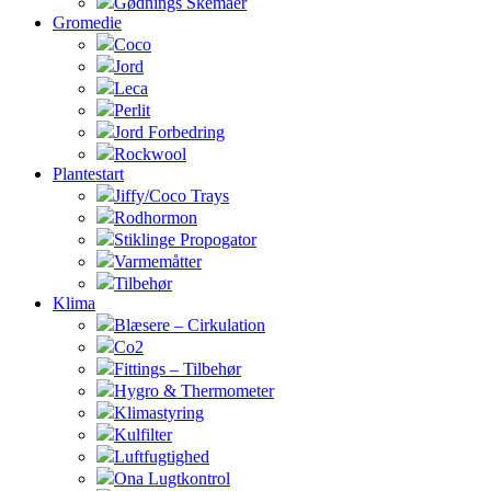
Gødnings Skemaer
Gromedie
Coco
Jord
Leca
Perlit
Jord Forbedring
Rockwool
Plantestart
Jiffy/Coco Trays
Rodhormon
Stiklinge Propogator
Varmemåtter
Tilbehør
Klima
Blæsere – Cirkulation
Co2
Fittings – Tilbehør
Hygro & Thermometer
Klimastyring
Kulfilter
Luftfugtighed
Ona Lugtkontrol