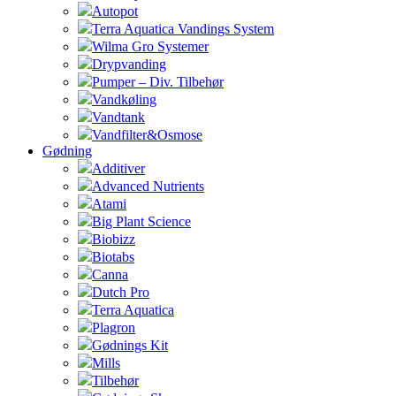
Autopot
Terra Aquatica Vandings System
Wilma Gro Systemer
Drypvanding
Pumper – Div. Tilbehør
Vandkøling
Vandtank
Vandfilter&Osmose
Gødning
Additiver
Advanced Nutrients
Atami
Big Plant Science
Biobizz
Biotabs
Canna
Dutch Pro
Terra Aquatica
Plagron
Gødnings Kit
Mills
Tilbehør