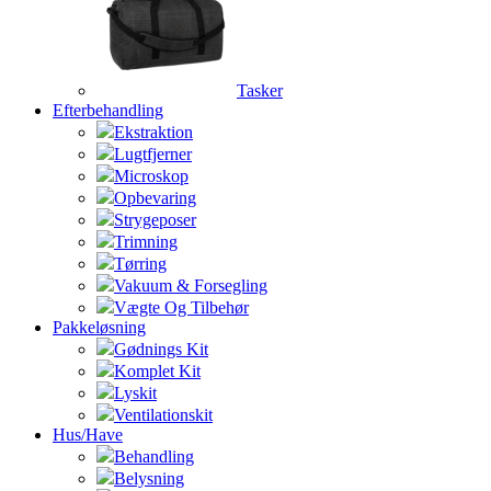
Tasker
Efterbehandling
Ekstraktion
Lugtfjerner
Microskop
Opbevaring
Strygeposer
Trimning
Tørring
Vakuum & Forsegling
Vægte Og Tilbehør
Pakkeløsning
Gødnings Kit
Komplet Kit
Lyskit
Ventilationskit
Hus/Have
Behandling
Belysning