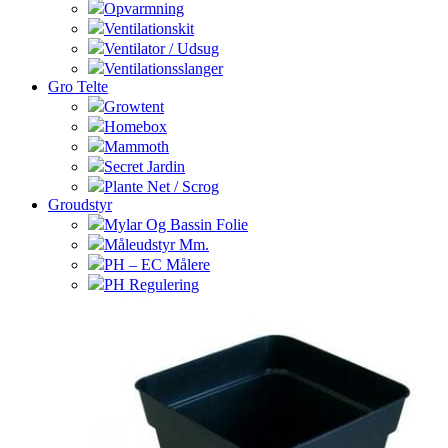
Opvarmning
Ventilationskit
Ventilator / Udsug
Ventilationsslanger
Gro Telte
Growtent
Homebox
Mammoth
Secret Jardin
Plante Net / Scrog
Groudstyr
Mylar Og Bassin Folie
Måleudstyr Mm.
PH – EC Målere
PH Regulering