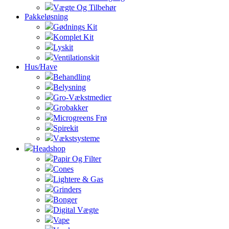
Vægte Og Tilbehør
Pakkeløsning
Gødnings Kit
Komplet Kit
Lyskit
Ventilationskit
Hus/Have
Behandling
Belysning
Gro-Vækstmedier
Grobakker
Microgreens Frø
Spirekit
Vækstsysteme
Headshop
Papir Og Filter
Cones
Lightere & Gas
Grinders
Bonger
Digital Vægte
Vape