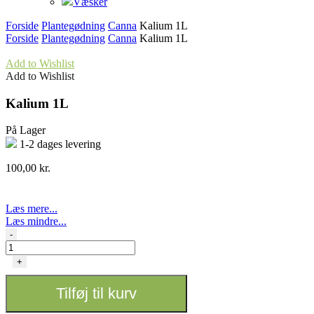
Væsker
Forside
Plantegødning
Canna
Kalium 1L
Forside
Plantegødning
Canna
Kalium 1L
Add to Wishlist
Add to Wishlist
Kalium 1L
På Lager
1-2 dages levering
100,00
kr.
Læs mere...
Læs mindre...
Kalium
-
1L
antal
+
Tilføj til kurv