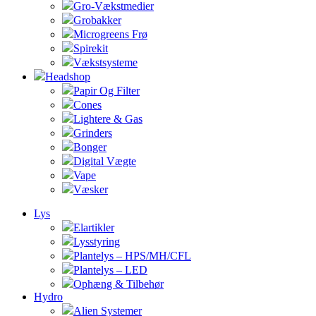
Gro-Vækstmedier
Grobakker
Microgreens Frø
Spirekit
Vækstsysteme
Headshop
Papir Og Filter
Cones
Lightere & Gas
Grinders
Bonger
Digital Vægte
Vape
Væsker
Lys
Elartikler
Lysstyring
Plantelys – HPS/MH/CFL
Plantelys – LED
Ophæng & Tilbehør
Hydro
Alien Systemer