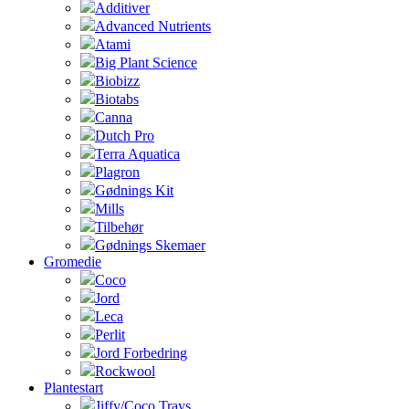
Additiver
Advanced Nutrients
Atami
Big Plant Science
Biobizz
Biotabs
Canna
Dutch Pro
Terra Aquatica
Plagron
Gødnings Kit
Mills
Tilbehør
Gødnings Skemaer
Gromedie
Coco
Jord
Leca
Perlit
Jord Forbedring
Rockwool
Plantestart
Jiffy/Coco Trays