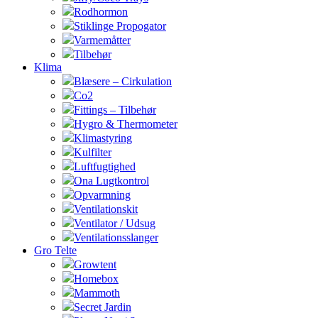
Rodhormon
Stiklinge Propogator
Varmemåtter
Tilbehør
Klima
Blæsere – Cirkulation
Co2
Fittings – Tilbehør
Hygro & Thermometer
Klimastyring
Kulfilter
Luftfugtighed
Ona Lugtkontrol
Opvarmning
Ventilationskit
Ventilator / Udsug
Ventilationsslanger
Gro Telte
Growtent
Homebox
Mammoth
Secret Jardin