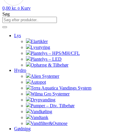
0,00
kr.
Kurv
0
Søg
Lys
Elartikler
Lysstyring
Plantelys – HPS/MH/CFL
Plantelys – LED
Ophæng & Tilbehør
Hydro
Alien Systemer
Autopot
Terra Aquatica Vandings System
Wilma Gro Systemer
Drypvanding
Pumper – Div. Tilbehør
Vandkøling
Vandtank
Vandfilter&Osmose
Gødning