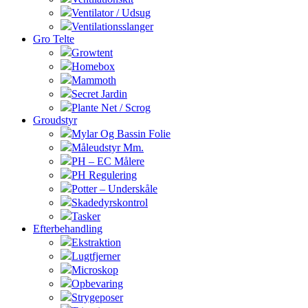
Ventilator / Udsug
Ventilationsslanger
Gro Telte
Growtent
Homebox
Mammoth
Secret Jardin
Plante Net / Scrog
Groudstyr
Mylar Og Bassin Folie
Måleudstyr Mm.
PH – EC Målere
PH Regulering
Potter – Underskåle
Skadedyrskontrol
Tasker
Efterbehandling
Ekstraktion
Lugtfjerner
Microskop
Opbevaring
Strygeposer