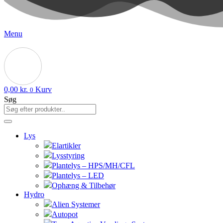
Menu
0,00
kr.
Kurv
0
Søg
Lys
Elartikler
Lysstyring
Plantelys – HPS/MH/CFL
Plantelys – LED
Ophæng & Tilbehør
Hydro
Alien Systemer
Autopot