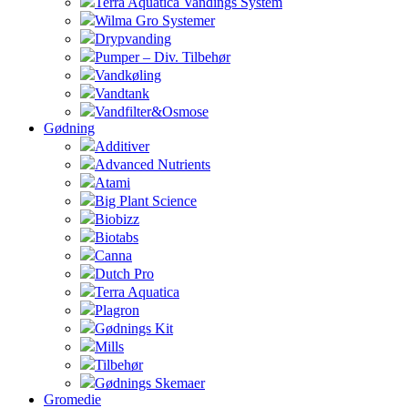
Terra Aquatica Vandings System
Wilma Gro Systemer
Drypvanding
Pumper – Div. Tilbehør
Vandkøling
Vandtank
Vandfilter&Osmose
Gødning
Additiver
Advanced Nutrients
Atami
Big Plant Science
Biobizz
Biotabs
Canna
Dutch Pro
Terra Aquatica
Plagron
Gødnings Kit
Mills
Tilbehør
Gødnings Skemaer
Gromedie