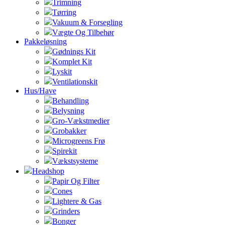
Trimning
Tørring
Vakuum & Forsegling
Vægte Og Tilbehør
Pakkeløsning
Gødnings Kit
Komplet Kit
Lyskit
Ventilationskit
Hus/Have
Behandling
Belysning
Gro-Vækstmedier
Grobakker
Microgreens Frø
Spirekit
Vækstsysteme
Headshop
Papir Og Filter
Cones
Lightere & Gas
Grinders
Bonger