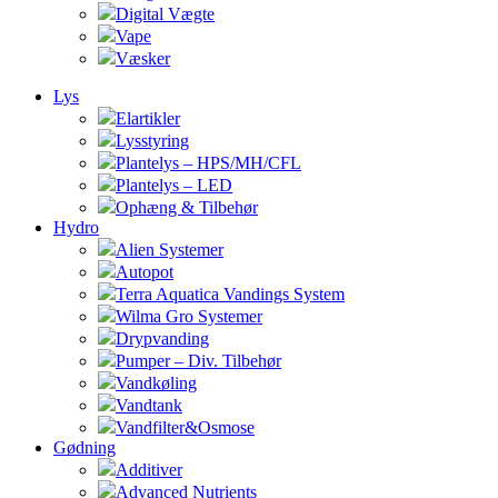
Digital Vægte
Vape
Væsker
Lys
Elartikler
Lysstyring
Plantelys – HPS/MH/CFL
Plantelys – LED
Ophæng & Tilbehør
Hydro
Alien Systemer
Autopot
Terra Aquatica Vandings System
Wilma Gro Systemer
Drypvanding
Pumper – Div. Tilbehør
Vandkøling
Vandtank
Vandfilter&Osmose
Gødning
Additiver
Advanced Nutrients