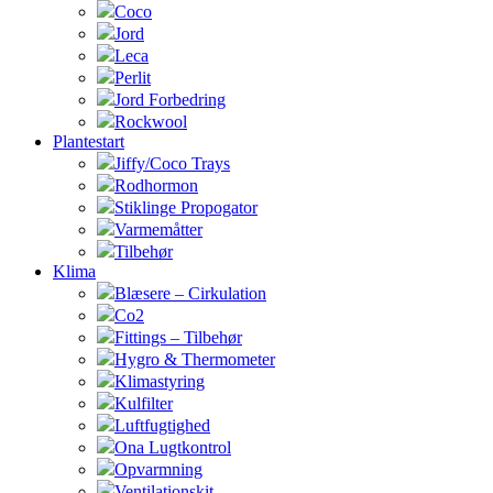
Coco
Jord
Leca
Perlit
Jord Forbedring
Rockwool
Plantestart
Jiffy/Coco Trays
Rodhormon
Stiklinge Propogator
Varmemåtter
Tilbehør
Klima
Blæsere – Cirkulation
Co2
Fittings – Tilbehør
Hygro & Thermometer
Klimastyring
Kulfilter
Luftfugtighed
Ona Lugtkontrol
Opvarmning
Ventilationskit