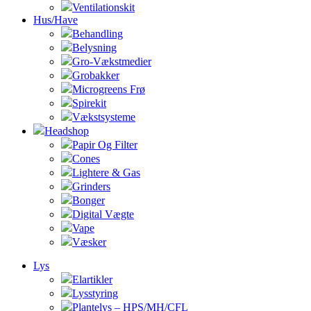
Ventilationskit
Hus/Have
Behandling
Belysning
Gro-Vækstmedier
Grobakker
Microgreens Frø
Spirekit
Vækstsysteme
Headshop
Papir Og Filter
Cones
Lightere & Gas
Grinders
Bonger
Digital Vægte
Vape
Væsker
Lys
Elartikler
Lysstyring
Plantelys – HPS/MH/CFL