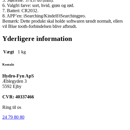
5. Størrelse: 37x37x6 (mm).
6. Valgfri farve: sort, hvid, grøn og rød.
7. Batteri: CR2032.
8. APP’en: iSearching/Kindelf/iSearchingpro.
Bemærk: Dette produkt skal holde softwaren tændt normalt, ellers
vil Blue tooth-forbindelsen blive afbrudt.
Yderligere information
Vægt
1 kg
Kontakt
Hydro-Fyn ApS
Æblegyden 3
5592 Ejby
CVR: 40337466
Ring til os
24 79 80 80