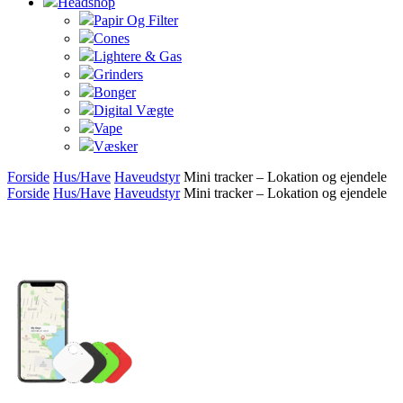
Headshop
Papir Og Filter
Cones
Lightere & Gas
Grinders
Bonger
Digital Vægte
Vape
Væsker
Forside
Hus/Have
Haveudstyr
Mini tracker – Lokation og ejendele
Forside
Hus/Have
Haveudstyr
Mini tracker – Lokation og ejendele