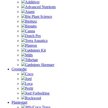
Additiver
Advanced Nutrients
Atami
Big Plant Science
Biobizz
Biotabs
Canna
Dutch Pro
Terra Aquatica
Plagron
Gødnings Kit
Mills
Tilbehør
Gødnings Skemaer
Gromedie
Coco
Jord
Leca
Perlit
Jord Forbedring
Rockwool
Plantestart
Jiffy/Coco Trays