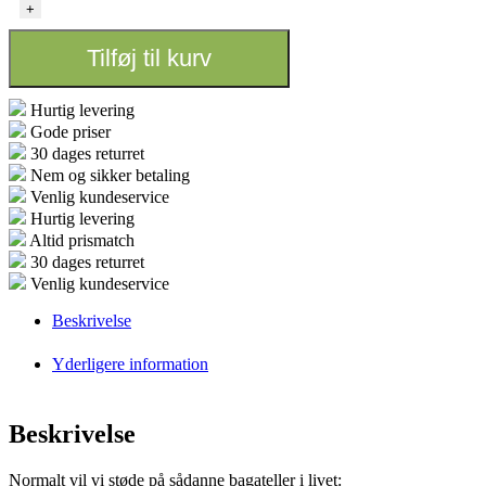
-
+
Lokation
og
Tilføj til kurv
ejendele
antal
Hurtig levering
Gode priser
30 dages returret
Nem og sikker betaling
Venlig kundeservice
Hurtig levering
Altid prismatch
30 dages returret
Venlig kundeservice
Beskrivelse
Yderligere information
Beskrivelse
Normalt vil vi støde på sådanne bagateller i livet: