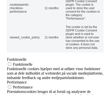
GDPR Cookie Consent
cookielawinfo-
plugin. The cookie is
checkbox-
11 months
used to store the user
performance
consent for the cookies in
the category
"Performance".
The cookie is set by the
GDPR Cookie Consent
plugin and is used to
viewed_cookie_policy
11 months
store whether or not user
has consented to the use
of cookies. It does not
store any personal data.
Funktionelle
Funktionelle
Funktionelle cookies hjælper med at udføre visse funktioner
som at dele indholdet af webstedet på sociale medieplatforme,
indsamle feedback og andre tredjepartsfunktioner.
Performance
Performance
Præstationscookies bruges til at forstå og analysere de
vigtigste præstationsindekser på webstedet, hvilket hjælper
med at levere en bedre brugeroplevelse for de besøgende.
Statistik
Statistik