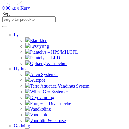
0,00
kr.
Kurv
0
Søg
Lys
Elartikler
Lysstyring
Plantelys – HPS/MH/CFL
Plantelys – LED
Ophæng & Tilbehør
Hydro
Alien Systemer
Autopot
Terra Aquatica Vandings System
Wilma Gro Systemer
Drypvanding
Pumper – Div. Tilbehør
Vandkøling
Vandtank
Vandfilter&Osmose
Gødning