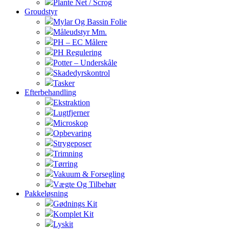
Plante Net / Scrog
Groudstyr
Mylar Og Bassin Folie
Måleudstyr Mm.
PH – EC Målere
PH Regulering
Potter – Underskåle
Skadedyrskontrol
Tasker
Efterbehandling
Ekstraktion
Lugtfjerner
Microskop
Opbevaring
Strygeposer
Trimning
Tørring
Vakuum & Forsegling
Vægte Og Tilbehør
Pakkeløsning
Gødnings Kit
Komplet Kit
Lyskit