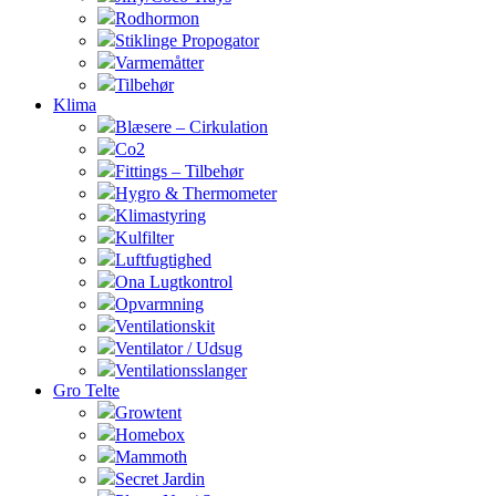
Rodhormon
Stiklinge Propogator
Varmemåtter
Tilbehør
Klima
Blæsere – Cirkulation
Co2
Fittings – Tilbehør
Hygro & Thermometer
Klimastyring
Kulfilter
Luftfugtighed
Ona Lugtkontrol
Opvarmning
Ventilationskit
Ventilator / Udsug
Ventilationsslanger
Gro Telte
Growtent
Homebox
Mammoth
Secret Jardin