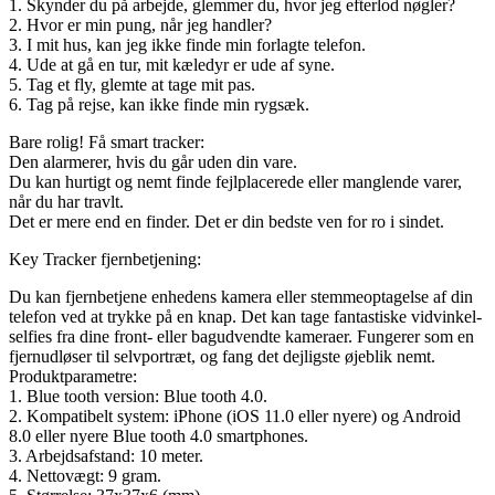
1. Skynder du på arbejde, glemmer du, hvor jeg efterlod nøgler?
2. Hvor er min pung, når jeg handler?
3. I mit hus, kan jeg ikke finde min forlagte telefon.
4. Ude at gå en tur, mit kæledyr er ude af syne.
5. Tag et fly, glemte at tage mit pas.
6. Tag på rejse, kan ikke finde min rygsæk.
Bare rolig! Få smart tracker:
Den alarmerer, hvis du går uden din vare.
Du kan hurtigt og nemt finde fejlplacerede eller manglende varer,
når du har travlt.
Det er mere end en finder. Det er din bedste ven for ro i sindet.
Key Tracker fjernbetjening:
Du kan fjernbetjene enhedens kamera eller stemmeoptagelse af din
telefon ved at trykke på en knap. Det kan tage fantastiske vidvinkel-
selfies fra dine front- eller bagudvendte kameraer. Fungerer som en
fjernudløser til selvportræt, og fang det dejligste øjeblik nemt.
Produktparametre:
1. Blue tooth version: Blue tooth 4.0.
2. Kompatibelt system: iPhone (iOS 11.0 eller nyere) og Android
8.0 eller nyere Blue tooth 4.0 smartphones.
3. Arbejdsafstand: 10 meter.
4. Nettovægt: 9 gram.