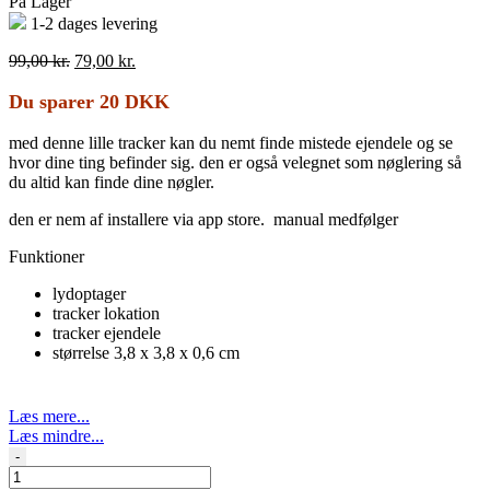
På Lager
1-2 dages levering
Den
Den
99,00
kr.
79,00
kr.
oprindelige
aktuelle
pris
pris
Du sparer 20 DKK
var:
er:
99,00 kr..
79,00 kr..
med denne lille tracker kan du nemt finde mistede ejendele og se
hvor dine ting befinder sig. den er også velegnet som nøglering så
du altid kan finde dine nøgler.
den er nem af installere via app store. manual medfølger
Funktioner
lydoptager
tracker lokation
tracker ejendele
størrelse 3,8 x 3,8 x 0,6 cm
Læs mere...
Læs mindre...
Mini
-
tracker