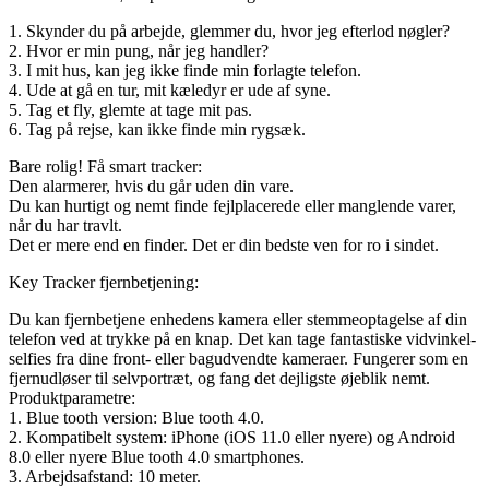
1. Skynder du på arbejde, glemmer du, hvor jeg efterlod nøgler?
2. Hvor er min pung, når jeg handler?
3. I mit hus, kan jeg ikke finde min forlagte telefon.
4. Ude at gå en tur, mit kæledyr er ude af syne.
5. Tag et fly, glemte at tage mit pas.
6. Tag på rejse, kan ikke finde min rygsæk.
Bare rolig! Få smart tracker:
Den alarmerer, hvis du går uden din vare.
Du kan hurtigt og nemt finde fejlplacerede eller manglende varer,
når du har travlt.
Det er mere end en finder. Det er din bedste ven for ro i sindet.
Key Tracker fjernbetjening:
Du kan fjernbetjene enhedens kamera eller stemmeoptagelse af din
telefon ved at trykke på en knap. Det kan tage fantastiske vidvinkel-
selfies fra dine front- eller bagudvendte kameraer. Fungerer som en
fjernudløser til selvportræt, og fang det dejligste øjeblik nemt.
Produktparametre:
1. Blue tooth version: Blue tooth 4.0.
2. Kompatibelt system: iPhone (iOS 11.0 eller nyere) og Android
8.0 eller nyere Blue tooth 4.0 smartphones.
3. Arbejdsafstand: 10 meter.