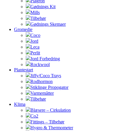
Plagron
Gødnings Kit
Mills
Tilbehør
Gødnings Skemaer
Gromedie
Coco
Jord
Leca
Perlit
Jord Forbedring
Rockwool
Plantestart
Jiffy/Coco Trays
Rodhormon
Stiklinge Propogator
Varmemåtter
Tilbehør
Klima
Blæsere – Cirkulation
Co2
Fittings – Tilbehør
Hygro & Thermometer