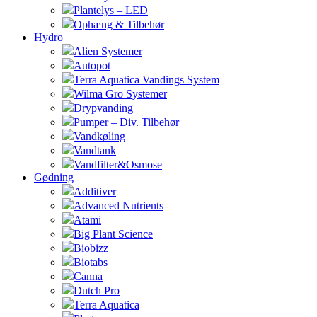
Plantelys – LED
Ophæng & Tilbehør
Hydro
Alien Systemer
Autopot
Terra Aquatica Vandings System
Wilma Gro Systemer
Drypvanding
Pumper – Div. Tilbehør
Vandkøling
Vandtank
Vandfilter&Osmose
Gødning
Additiver
Advanced Nutrients
Atami
Big Plant Science
Biobizz
Biotabs
Canna
Dutch Pro
Terra Aquatica