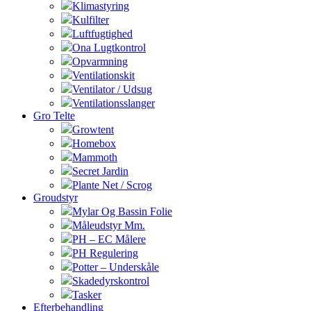
Klimastyring
Kulfilter
Luftfugtighed
Ona Lugtkontrol
Opvarmning
Ventilationskit
Ventilator / Udsug
Ventilationsslanger
Gro Telte
Growtent
Homebox
Mammoth
Secret Jardin
Plante Net / Scrog
Groudstyr
Mylar Og Bassin Folie
Måleudstyr Mm.
PH – EC Målere
PH Regulering
Potter – Underskåle
Skadedyrskontrol
Tasker
Efterbehandling