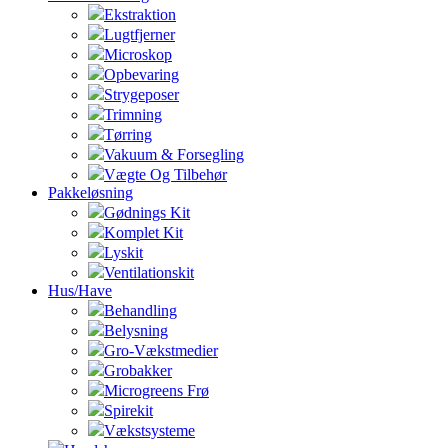
Ekstraktion
Lugtfjerner
Microskop
Opbevaring
Strygeposer
Trimning
Tørring
Vakuum & Forsegling
Vægte Og Tilbehør
Pakkeløsning
Gødnings Kit
Komplet Kit
Lyskit
Ventilationskit
Hus/Have
Behandling
Belysning
Gro-Vækstmedier
Grobakker
Microgreens Frø
Spirekit
Vækstsysteme