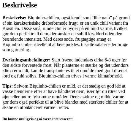
Beskrivelse
Beskrivelse:
Biquinho-chilien, også kendt som “lille næb” på grund
af sin karakteristiske dråbeformede frugt, er en unik chili variant fra
Brasilien. Disse små, runde chilier byder på en mild varme, hvilket
gør dem perfekte til dem, der ønsker en subtil krydderi uden den
brændende intensitet. Med deres søde, frugtagtige smag er
Biquinho-chilier ideelle til at lave pickles, tilsætte salater eller bruge
som garnering.
Dyrkningsanbefalinger:
Start frøene indendørs cirka 6-8 uger før
den sidste forventede frost. Når planterne er stærke og det udendørs
klima er mildt, kan de transplanteres til et område med godt drænet
jord og fuld sollys. Biquinho-chilien trives i varme klimaforhold.
Tips:
Selvom Biquinho-chilien er mild, er det stadig en god idé at
vaske hænderne efter at have håndteret dem, især før du rører ved
øjne eller andre følsomme områder. Deres sødme og milde varme
gør dem også perfekte til at blive blandet med stærkere chilier for at
skabe en afbalanceret varme i retter.
Du kunne muligvis også være interesseret i...