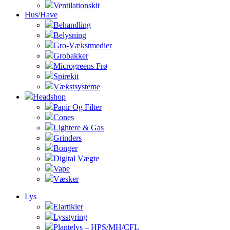
Ventilationskit
Hus/Have
Behandling
Belysning
Gro-Vækstmedier
Grobakker
Microgreens Frø
Spirekit
Vækstsysteme
Headshop
Papir Og Filter
Cones
Lightere & Gas
Grinders
Bonger
Digital Vægte
Vape
Væsker
Lys
Elartikler
Lysstyring
Plantelys – HPS/MH/CFL