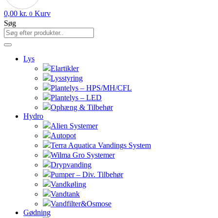
0,00
kr.
Kurv
0
Søg
Lys
Elartikler
Lysstyring
Plantelys – HPS/MH/CFL
Plantelys – LED
Ophæng & Tilbehør
Hydro
Alien Systemer
Autopot
Terra Aquatica Vandings System
Wilma Gro Systemer
Drypvanding
Pumper – Div. Tilbehør
Vandkøling
Vandtank
Vandfilter&Osmose
Gødning