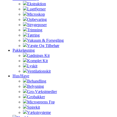
Ekstraktion
Lugtfjerner
Microskop
Opbevaring
Strygeposer
Trimning
Tørring
Vakuum & Forsegling
Vægte Og Tilbehør
Pakkeløsning
Gødnings Kit
Komplet Kit
Lyskit
Ventilationskit
Hus/Have
Behandling
Belysning
Gro-Vækstmedier
Grobakker
Microgreens Frø
Spirekit
Vækstsysteme