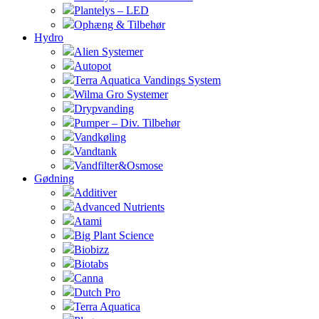
Plantelys – LED
Ophæng & Tilbehør
Hydro
Alien Systemer
Autopot
Terra Aquatica Vandings System
Wilma Gro Systemer
Drypvanding
Pumper – Div. Tilbehør
Vandkøling
Vandtank
Vandfilter&Osmose
Gødning
Additiver
Advanced Nutrients
Atami
Big Plant Science
Biobizz
Biotabs
Canna
Dutch Pro
Terra Aquatica