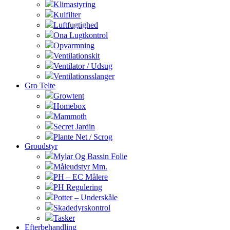
Klimastyring
Kulfilter
Luftfugtighed
Ona Lugtkontrol
Opvarmning
Ventilationskit
Ventilator / Udsug
Ventilationsslanger
Gro Telte
Growtent
Homebox
Mammoth
Secret Jardin
Plante Net / Scrog
Groudstyr
Mylar Og Bassin Folie
Måleudstyr Mm.
PH – EC Målere
PH Regulering
Potter – Underskåle
Skadedyrskontrol
Tasker
Efterbehandling