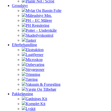
Plante Net / Scrog
Groudstyr
Mylar Og Bassin Folie
Måleudstyr Mm.
PH – EC Målere
PH Regulering
Potter – Underskåle
Skadedyrskontrol
Tasker
Efterbehandling
Ekstraktion
Lugtfjerner
Microskop
Opbevaring
Strygeposer
Trimning
Tørring
Vakuum & Forsegling
Vægte Og Tilbehør
Pakkeløsning
Gødnings Kit
Komplet Kit
Lyskit