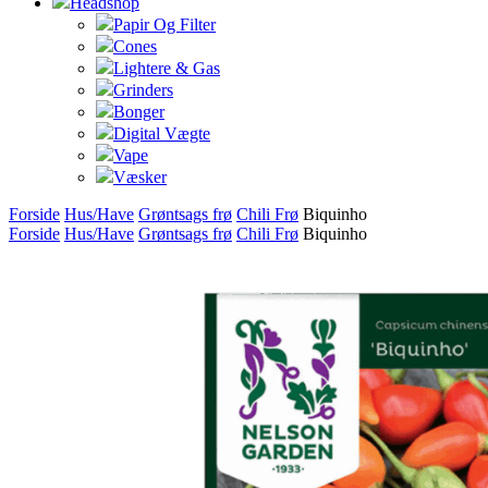
Headshop
Papir Og Filter
Cones
Lightere & Gas
Grinders
Bonger
Digital Vægte
Vape
Væsker
Forside
Hus/Have
Grøntsags frø
Chili Frø
Biquinho
Forside
Hus/Have
Grøntsags frø
Chili Frø
Biquinho