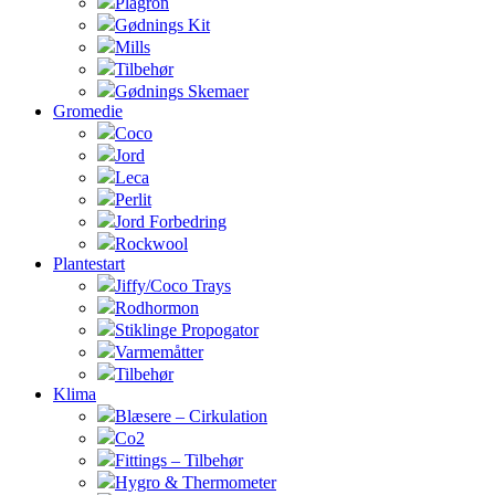
Plagron
Gødnings Kit
Mills
Tilbehør
Gødnings Skemaer
Gromedie
Coco
Jord
Leca
Perlit
Jord Forbedring
Rockwool
Plantestart
Jiffy/Coco Trays
Rodhormon
Stiklinge Propogator
Varmemåtter
Tilbehør
Klima
Blæsere – Cirkulation
Co2
Fittings – Tilbehør
Hygro & Thermometer