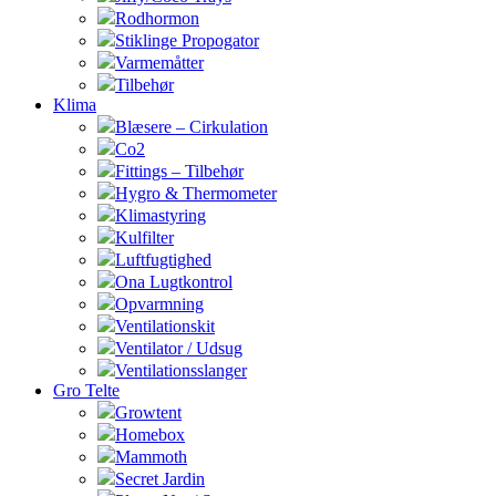
Rodhormon
Stiklinge Propogator
Varmemåtter
Tilbehør
Klima
Blæsere – Cirkulation
Co2
Fittings – Tilbehør
Hygro & Thermometer
Klimastyring
Kulfilter
Luftfugtighed
Ona Lugtkontrol
Opvarmning
Ventilationskit
Ventilator / Udsug
Ventilationsslanger
Gro Telte
Growtent
Homebox
Mammoth
Secret Jardin