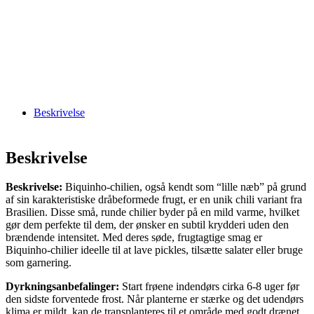
Beskrivelse
Beskrivelse
Beskrivelse:
Biquinho-chilien, også kendt som “lille næb” på grund
af sin karakteristiske dråbeformede frugt, er en unik chili variant fra
Brasilien. Disse små, runde chilier byder på en mild varme, hvilket
gør dem perfekte til dem, der ønsker en subtil krydderi uden den
brændende intensitet. Med deres søde, frugtagtige smag er
Biquinho-chilier ideelle til at lave pickles, tilsætte salater eller bruge
som garnering.
Dyrkningsanbefalinger:
Start frøene indendørs cirka 6-8 uger før
den sidste forventede frost. Når planterne er stærke og det udendørs
klima er mildt, kan de transplanteres til et område med godt drænet