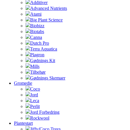
Additiver
Advanced Nutrients
Atami
Big Plant Science
Biobizz
Biotabs
Canna
Dutch Pro
Terra Aquatica
Plagron
Gødnings Kit
Mills
Tilbehør
Gødnings Skemaer
Gromedie
Coco
Jord
Leca
Perlit
Jord Forbedring
Rockwool
Plantestart
Jiffy/Coco Trays