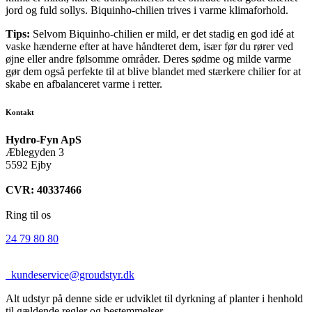
jord og fuld sollys. Biquinho-chilien trives i varme klimaforhold.
Tips:
Selvom Biquinho-chilien er mild, er det stadig en god idé at
vaske hænderne efter at have håndteret dem, især før du rører ved
øjne eller andre følsomme områder. Deres sødme og milde varme
gør dem også perfekte til at blive blandet med stærkere chilier for at
skabe en afbalanceret varme i retter.
Kontakt
Hydro-Fyn ApS
Æblegyden 3
5592 Ejby
CVR: 40337466
Ring til os
24 79 80 80
kundeservice@groudstyr.dk
Alt udstyr på denne side er udviklet til dyrkning af planter i henhold
til gældende regler og bestemmelser.