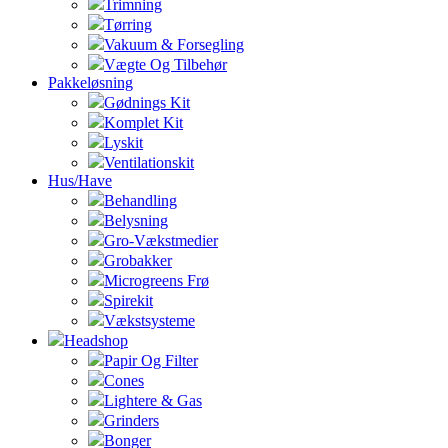
Trimning
Tørring
Vakuum & Forsegling
Vægte Og Tilbehør
Pakkeløsning
Gødnings Kit
Komplet Kit
Lyskit
Ventilationskit
Hus/Have
Behandling
Belysning
Gro-Vækstmedier
Grobakker
Microgreens Frø
Spirekit
Vækstsysteme
Headshop
Papir Og Filter
Cones
Lightere & Gas
Grinders
Bonger