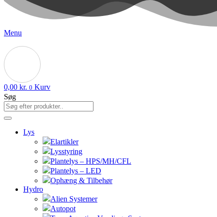
Menu
0,00
kr.
Kurv
0
Søg
Lys
Elartikler
Lysstyring
Plantelys – HPS/MH/CFL
Plantelys – LED
Ophæng & Tilbehør
Hydro
Alien Systemer
Autopot