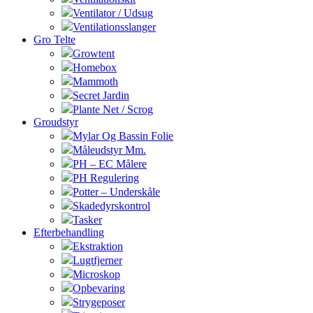
Ventilator / Udsug
Ventilationsslanger
Gro Telte
Growtent
Homebox
Mammoth
Secret Jardin
Plante Net / Scrog
Groudstyr
Mylar Og Bassin Folie
Måleudstyr Mm.
PH – EC Målere
PH Regulering
Potter – Underskåle
Skadedyrskontrol
Tasker
Efterbehandling
Ekstraktion
Lugtfjerner
Microskop
Opbevaring
Strygeposer