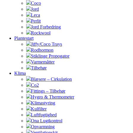
Coco
Jord
Leca
Perlit
Jord Forbedring
Rockwool
Plantestart
Jiffy/Coco Trays
Rodhormon
Stiklinge Propogator
Varmemåtter
Tilbehør
Klima
Blæsere – Cirkulation
Co2
Fittings – Tilbehør
Hygro & Thermometer
Klimastyring
Kulfilter
Luftfugtighed
Ona Lugtkontrol
Opvarmning
Ventilationskit