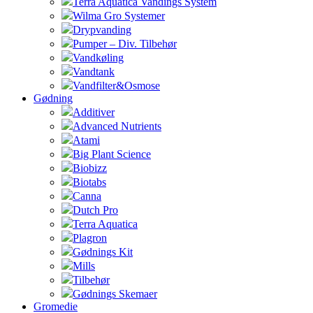
Terra Aquatica Vandings System
Wilma Gro Systemer
Drypvanding
Pumper – Div. Tilbehør
Vandkøling
Vandtank
Vandfilter&Osmose
Gødning
Additiver
Advanced Nutrients
Atami
Big Plant Science
Biobizz
Biotabs
Canna
Dutch Pro
Terra Aquatica
Plagron
Gødnings Kit
Mills
Tilbehør
Gødnings Skemaer
Gromedie