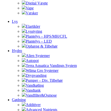
Digital Vægte
Vape
Væsker
Lys
Elartikler
Lysstyring
Plantelys – HPS/MH/CFL
Plantelys – LED
Ophæng & Tilbehør
Hydro
Alien Systemer
Autopot
Terra Aquatica Vandings System
Wilma Gro Systemer
Drypvanding
Pumper – Div. Tilbehør
Vandkøling
Vandtank
Vandfilter&Osmose
Gødning
Additiver
Advanced Nutrients