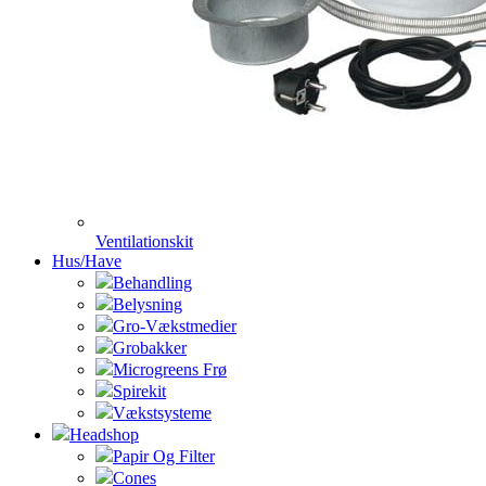
Ventilationskit
Hus/Have
Behandling
Belysning
Gro-Vækstmedier
Grobakker
Microgreens Frø
Spirekit
Vækstsysteme
Headshop
Papir Og Filter
Cones