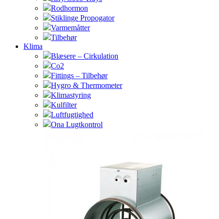
Rodhormon
Stiklinge Propogator
Varmemåtter
Tilbehør
Klima
Blæsere – Cirkulation
Co2
Fittings – Tilbehør
Hygro & Thermometer
Klimastyring
Kulfilter
Luftfugtighed
Ona Lugtkontrol