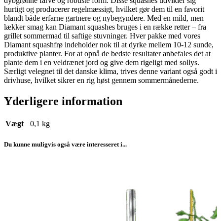
dybgrønne farve og robuste form. Disse squashes udvikler sig
hurtigt og producerer regelmæssigt, hvilket gør dem til en favorit
blandt både erfarne gartnere og nybegyndere. Med en mild, men
lækker smag kan Diamant squashes bruges i en række retter – fra
grillet sommermad til saftige stuvninger. Hver pakke med vores
Diamant squashfrø indeholder nok til at dyrke mellem 10-12 sunde,
produktive planter. For at opnå de bedste resultater anbefales det at
plante dem i en veldrænet jord og give dem rigeligt med sollys.
Særligt velegnet til det danske klima, trives denne variant også godt i
drivhuse, hvilket sikrer en rig høst gennem sommermånederne.
Yderligere information
Vægt
0,1 kg
Du kunne muligvis også være interesseret i...