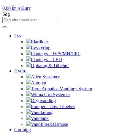
0,00
kr.
Kurv
0
Søg
Lys
Elartikler
Lysstyring
Plantelys – HPS/MH/CFL
Plantelys – LED
Ophæng & Tilbehør
Hydro
Alien Systemer
Autopot
Terra Aquatica Vandings System
Wilma Gro Systemer
Drypvanding
Pumper – Div. Tilbehør
Vandkøling
Vandtank
Vandfilter&Osmose
Gødning