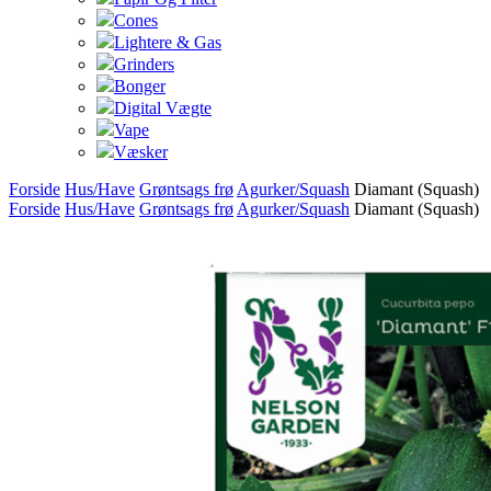
Cones
Lightere & Gas
Grinders
Bonger
Digital Vægte
Vape
Væsker
Forside
Hus/Have
Grøntsags frø
Agurker/Squash
Diamant (Squash)
Forside
Hus/Have
Grøntsags frø
Agurker/Squash
Diamant (Squash)