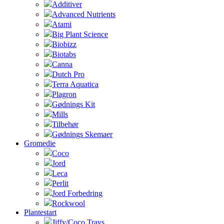
Additiver
Advanced Nutrients
Atami
Big Plant Science
Biobizz
Biotabs
Canna
Dutch Pro
Terra Aquatica
Plagron
Gødnings Kit
Mills
Tilbehør
Gødnings Skemaer
Gromedie
Coco
Jord
Leca
Perlit
Jord Forbedring
Rockwool
Plantestart
Jiffy/Coco Trays