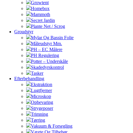
Growtent
Homebox
Mammoth
Secret Jardin
Plante Net / Scrog
Groudstyr
Mylar Og Bassin Folie
Måleudstyr Mm.
PH – EC Målere
PH Regulering
Potter – Underskåle
Skadedyrskontrol
Tasker
Efterbehandling
Ekstraktion
Lugtfjerner
Microskop
Opbevaring
Strygeposer
Trimning
Tørring
Vakuum & Forsegling
Vægte Og Tilbehør