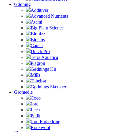
Gødning
Additiver
Advanced Nutrients
Atami
Big Plant Science
Biobizz
Biotabs
Canna
Dutch Pro
Terra Aquatica
Plagron
Gødnings Kit
Mills
Tilbehør
Gødnings Skemaer
Gromedie
Coco
Jord
Leca
Perlit
Jord Forbedring
Rockwool