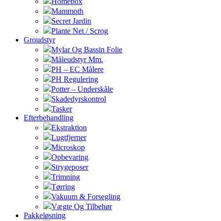
Homebox
Mammoth
Secret Jardin
Plante Net / Scrog
Groudstyr
Mylar Og Bassin Folie
Måleudstyr Mm.
PH – EC Målere
PH Regulering
Potter – Underskåle
Skadedyrskontrol
Tasker
Efterbehandling
Ekstraktion
Lugtfjerner
Microskop
Opbevaring
Strygeposer
Trimning
Tørring
Vakuum & Forsegling
Vægte Og Tilbehør
Pakkeløsning