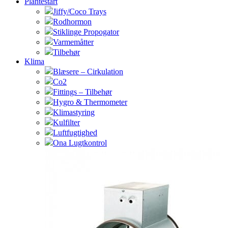
Plantestart
Jiffy/Coco Trays
Rodhormon
Stiklinge Propogator
Varmemåtter
Tilbehør
Klima
Blæsere – Cirkulation
Co2
Fittings – Tilbehør
Hygro & Thermometer
Klimastyring
Kulfilter
Luftfugtighed
Ona Lugtkontrol