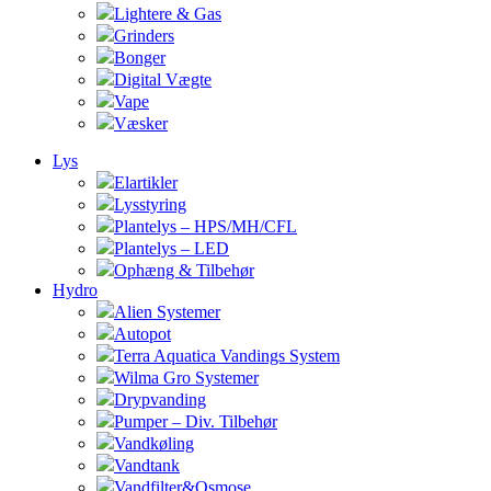
Lightere & Gas
Grinders
Bonger
Digital Vægte
Vape
Væsker
Lys
Elartikler
Lysstyring
Plantelys – HPS/MH/CFL
Plantelys – LED
Ophæng & Tilbehør
Hydro
Alien Systemer
Autopot
Terra Aquatica Vandings System
Wilma Gro Systemer
Drypvanding
Pumper – Div. Tilbehør
Vandkøling
Vandtank
Vandfilter&Osmose