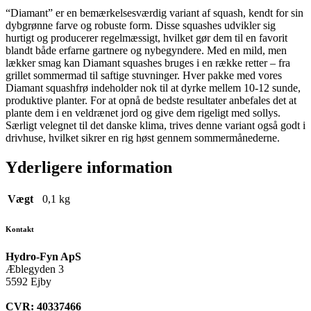
“Diamant” er en bemærkelsesværdig variant af squash, kendt for sin
dybgrønne farve og robuste form. Disse squashes udvikler sig
hurtigt og producerer regelmæssigt, hvilket gør dem til en favorit
blandt både erfarne gartnere og nybegyndere. Med en mild, men
lækker smag kan Diamant squashes bruges i en række retter – fra
grillet sommermad til saftige stuvninger. Hver pakke med vores
Diamant squashfrø indeholder nok til at dyrke mellem 10-12 sunde,
produktive planter. For at opnå de bedste resultater anbefales det at
plante dem i en veldrænet jord og give dem rigeligt med sollys.
Særligt velegnet til det danske klima, trives denne variant også godt i
drivhuse, hvilket sikrer en rig høst gennem sommermånederne.
Yderligere information
Vægt
0,1 kg
Kontakt
Hydro-Fyn ApS
Æblegyden 3
5592 Ejby
CVR: 40337466