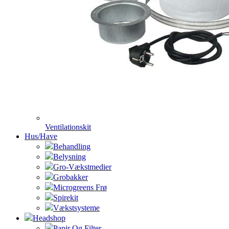
Ventilationskit
Hus/Have
Behandling
Belysning
Gro-Vækstmedier
Grobakker
Microgreens Frø
Spirekit
Vækstsysteme
Headshop
Papir Og Filter