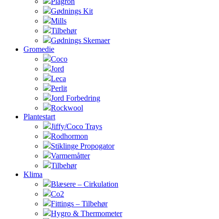
Plagron
Gødnings Kit
Mills
Tilbehør
Gødnings Skemaer
Gromedie
Coco
Jord
Leca
Perlit
Jord Forbedring
Rockwool
Plantestart
Jiffy/Coco Trays
Rodhormon
Stiklinge Propogator
Varmemåtter
Tilbehør
Klima
Blæsere – Cirkulation
Co2
Fittings – Tilbehør
Hygro & Thermometer