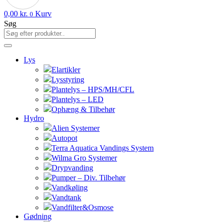
0,00
kr.
Kurv
0
Søg
Lys
Elartikler
Lysstyring
Plantelys – HPS/MH/CFL
Plantelys – LED
Ophæng & Tilbehør
Hydro
Alien Systemer
Autopot
Terra Aquatica Vandings System
Wilma Gro Systemer
Drypvanding
Pumper – Div. Tilbehør
Vandkøling
Vandtank
Vandfilter&Osmose
Gødning