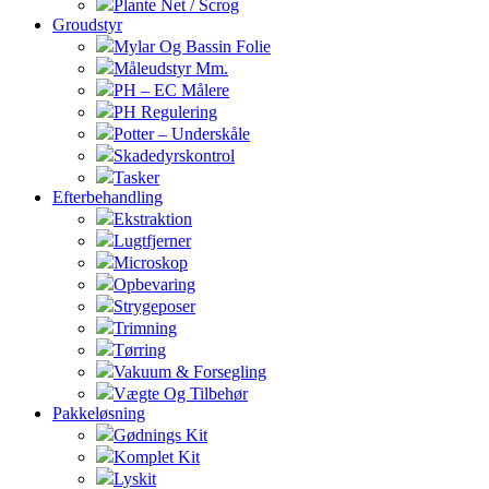
Plante Net / Scrog
Groudstyr
Mylar Og Bassin Folie
Måleudstyr Mm.
PH – EC Målere
PH Regulering
Potter – Underskåle
Skadedyrskontrol
Tasker
Efterbehandling
Ekstraktion
Lugtfjerner
Microskop
Opbevaring
Strygeposer
Trimning
Tørring
Vakuum & Forsegling
Vægte Og Tilbehør
Pakkeløsning
Gødnings Kit
Komplet Kit
Lyskit