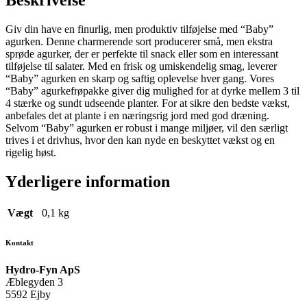
Beskrivelse
Giv din have en finurlig, men produktiv tilføjelse med “Baby”
agurken. Denne charmerende sort producerer små, men ekstra
sprøde agurker, der er perfekte til snack eller som en interessant
tilføjelse til salater. Med en frisk og umiskendelig smag, leverer
“Baby” agurken en skarp og saftig oplevelse hver gang. Vores
“Baby” agurkefrøpakke giver dig mulighed for at dyrke mellem 3 til
4 stærke og sundt udseende planter. For at sikre den bedste vækst,
anbefales det at plante i en næringsrig jord med god dræning.
Selvom “Baby” agurken er robust i mange miljøer, vil den særligt
trives i et drivhus, hvor den kan nyde en beskyttet vækst og en
rigelig høst.
Yderligere information
Vægt
0,1 kg
Kontakt
Hydro-Fyn ApS
Æblegyden 3
5592 Ejby