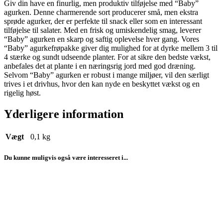
Giv din have en finurlig, men produktiv tilføjelse med “Baby”
agurken. Denne charmerende sort producerer små, men ekstra
sprøde agurker, der er perfekte til snack eller som en interessant
tilføjelse til salater. Med en frisk og umiskendelig smag, leverer
“Baby” agurken en skarp og saftig oplevelse hver gang. Vores
“Baby” agurkefrøpakke giver dig mulighed for at dyrke mellem 3 til
4 stærke og sundt udseende planter. For at sikre den bedste vækst,
anbefales det at plante i en næringsrig jord med god dræning.
Selvom “Baby” agurken er robust i mange miljøer, vil den særligt
trives i et drivhus, hvor den kan nyde en beskyttet vækst og en
rigelig høst.
Yderligere information
Vægt
0,1 kg
Du kunne muligvis også være interesseret i...