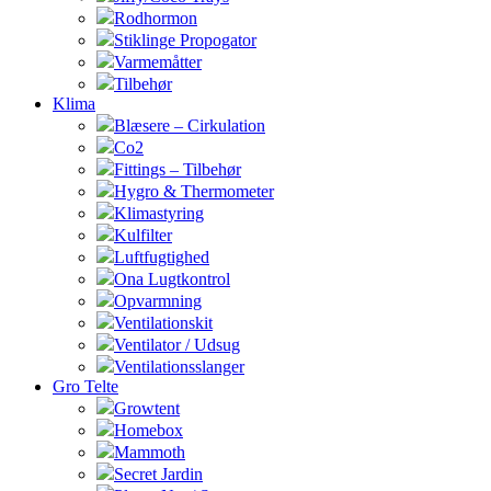
Rodhormon
Stiklinge Propogator
Varmemåtter
Tilbehør
Klima
Blæsere – Cirkulation
Co2
Fittings – Tilbehør
Hygro & Thermometer
Klimastyring
Kulfilter
Luftfugtighed
Ona Lugtkontrol
Opvarmning
Ventilationskit
Ventilator / Udsug
Ventilationsslanger
Gro Telte
Growtent
Homebox
Mammoth
Secret Jardin