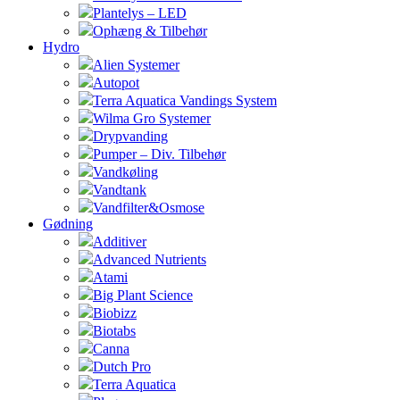
Plantelys – LED
Ophæng & Tilbehør
Hydro
Alien Systemer
Autopot
Terra Aquatica Vandings System
Wilma Gro Systemer
Drypvanding
Pumper – Div. Tilbehør
Vandkøling
Vandtank
Vandfilter&Osmose
Gødning
Additiver
Advanced Nutrients
Atami
Big Plant Science
Biobizz
Biotabs
Canna
Dutch Pro
Terra Aquatica