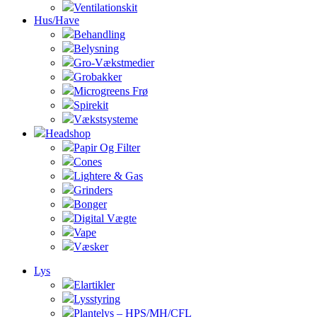
Ventilationskit
Hus/Have
Behandling
Belysning
Gro-Vækstmedier
Grobakker
Microgreens Frø
Spirekit
Vækstsysteme
Headshop
Papir Og Filter
Cones
Lightere & Gas
Grinders
Bonger
Digital Vægte
Vape
Væsker
Lys
Elartikler
Lysstyring
Plantelys – HPS/MH/CFL