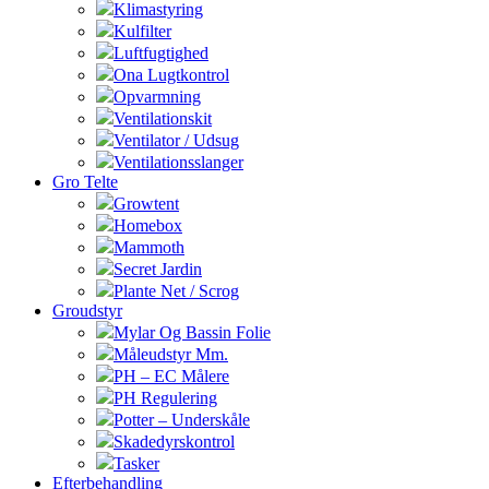
Klimastyring
Kulfilter
Luftfugtighed
Ona Lugtkontrol
Opvarmning
Ventilationskit
Ventilator / Udsug
Ventilationsslanger
Gro Telte
Growtent
Homebox
Mammoth
Secret Jardin
Plante Net / Scrog
Groudstyr
Mylar Og Bassin Folie
Måleudstyr Mm.
PH – EC Målere
PH Regulering
Potter – Underskåle
Skadedyrskontrol
Tasker
Efterbehandling