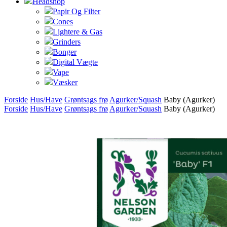
Headshop
Papir Og Filter
Cones
Lightere & Gas
Grinders
Bonger
Digital Vægte
Vape
Væsker
Forside
Hus/Have
Grøntsags frø
Agurker/Squash
Baby (Agurker)
Forside
Hus/Have
Grøntsags frø
Agurker/Squash
Baby (Agurker)