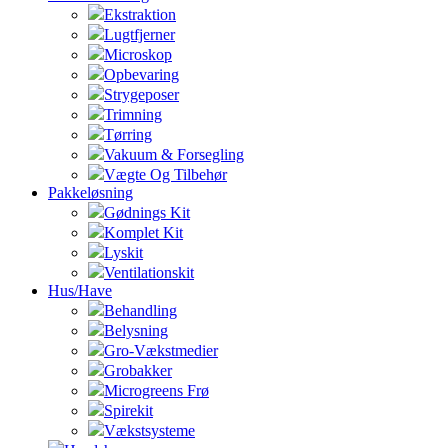
Ekstraktion
Lugtfjerner
Microskop
Opbevaring
Strygeposer
Trimning
Tørring
Vakuum & Forsegling
Vægte Og Tilbehør
Pakkeløsning
Gødnings Kit
Komplet Kit
Lyskit
Ventilationskit
Hus/Have
Behandling
Belysning
Gro-Vækstmedier
Grobakker
Microgreens Frø
Spirekit
Vækstsysteme