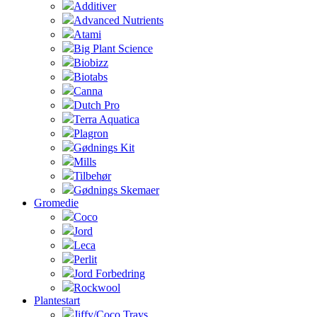
Additiver
Advanced Nutrients
Atami
Big Plant Science
Biobizz
Biotabs
Canna
Dutch Pro
Terra Aquatica
Plagron
Gødnings Kit
Mills
Tilbehør
Gødnings Skemaer
Gromedie
Coco
Jord
Leca
Perlit
Jord Forbedring
Rockwool
Plantestart
Jiffy/Coco Trays