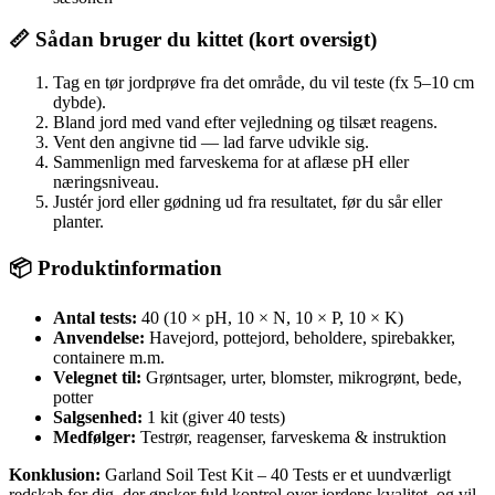
📏 Sådan bruger du kittet (kort oversigt)
Tag en tør jordprøve fra det område, du vil teste (fx 5–10 cm
dybde).
Bland jord med vand efter vejledning og tilsæt reagens.
Vent den angivne tid — lad farve udvikle sig.
Sammenlign med farveskema for at aflæse pH eller
næringsniveau.
Justér jord eller gødning ud fra resultatet, før du sår eller
planter.
📦 Produktinformation
Antal tests:
40 (10 × pH, 10 × N, 10 × P, 10 × K)
Anvendelse:
Havejord, pottejord, beholdere, spirebakker,
containere m.m.
Velegnet til:
Grøntsager, urter, blomster, mikrogrønt, bede,
potter
Salgsenhed:
1 kit (giver 40 tests)
Medfølger:
Testrør, reagenser, farveskema & instruktion
Konklusion:
Garland Soil Test Kit – 40 Tests er et uundværligt
redskab for dig, der ønsker fuld kontrol over jordens kvalitet, og vil