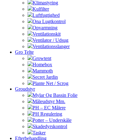
Klimastyring
Kulfilter
Luftfugtighed
Ona Lugtkontrol
Opvarmning
Ventilationskit
Ventilator / Udsug
Ventilationsslanger
Gro Telte
Growtent
Homebox
Mammoth
Secret Jardin
Plante Net / Scrog
Groudstyr
Mylar Og Bassin Folie
Måleudstyr Mm.
PH – EC Målere
PH Regulering
Potter – Underskåle
Skadedyrskontrol
Tasker
Efterbehandling