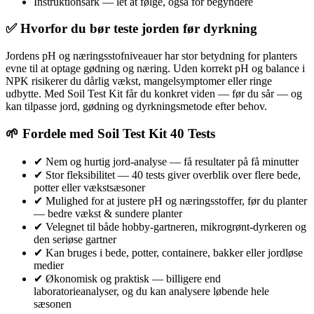
Instruktionsark — let at følge, også for begyndere
✅ Hvorfor du bør teste jorden før dyrkning
Jordens pH og næringsstofniveauer har stor betydning for planters
evne til at optage gødning og næring. Uden korrekt pH og balance i
NPK risikerer du dårlig vækst, mangelsymptomer eller ringe
udbytte. Med Soil Test Kit får du konkret viden — før du sår — og
kan tilpasse jord, gødning og dyrkningsmetode efter behov.
🌱 Fordele med Soil Test Kit 40 Tests
✔ Nem og hurtig jord-analyse — få resultater på få minutter
✔ Stor fleksibilitet — 40 tests giver overblik over flere bede,
potter eller vækstsæsoner
✔ Mulighed for at justere pH og næringsstoffer, før du planter
— bedre vækst & sundere planter
✔ Velegnet til både hobby-gartneren, mikrogrønt-dyrkeren og
den seriøse gartner
✔ Kan bruges i bede, potter, containere, bakker eller jordløse
medier
✔ Økonomisk og praktisk — billigere end
laboratorieanalyser, og du kan analysere løbende hele
sæsonen