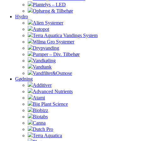
Plantelys – LED
Ophæng & Tilbehør
Hydro
Alien Systemer
Autopot
Terra Aquatica Vandings System
Wilma Gro Systemer
Drypvanding
Pumper – Div. Tilbehør
Vandkøling
Vandtank
Vandfilter&Osmose
Gødning
Additiver
Advanced Nutrients
Atami
Big Plant Science
Biobizz
Biotabs
Canna
Dutch Pro
Terra Aquatica