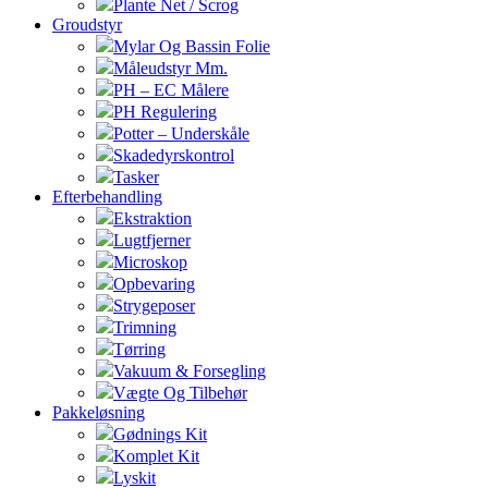
Plante Net / Scrog
Groudstyr
Mylar Og Bassin Folie
Måleudstyr Mm.
PH – EC Målere
PH Regulering
Potter – Underskåle
Skadedyrskontrol
Tasker
Efterbehandling
Ekstraktion
Lugtfjerner
Microskop
Opbevaring
Strygeposer
Trimning
Tørring
Vakuum & Forsegling
Vægte Og Tilbehør
Pakkeløsning
Gødnings Kit
Komplet Kit
Lyskit