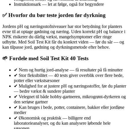
Instruktionsark — let at følge, også for begyndere
✅ Hvorfor du bør teste jorden før dyrkning
Jordens pH og næringsstofniveauer har stor betydning for planters
evne til at optage gødning og næring. Uden korrekt pH og balance i
NPK risikerer du dårlig vækst, mangelsymptomer eller ringe
udbytte. Med Soil Test Kit får du konkret viden — før du sår — og
kan tilpasse jord, gødning og dyrkningsmetode efter behov.
🌱 Fordele med Soil Test Kit 40 Tests
✔ Nem og hurtig jord-analyse — få resultater på få minutter
✔ Stor fleksibilitet — 40 tests giver overblik over flere bede,
potter eller vækstsæsoner
✔ Mulighed for at justere pH og næringsstoffer, før du planter
— bedre vækst & sundere planter
✔ Velegnet til både hobby-gartneren, mikrogrønt-dyrkeren og
den seriøse gartner
✔ Kan bruges i bede, potter, containere, bakker eller jordløse
medier
✔ Økonomisk og praktisk — billigere end
laboratorieanalyser, og du kan analysere løbende hele
sæsonen