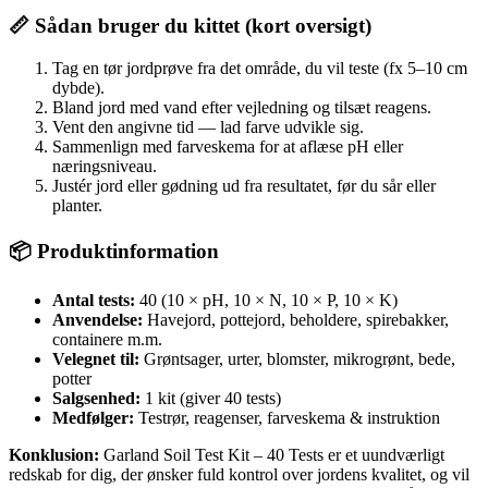
📏 Sådan bruger du kittet (kort oversigt)
Tag en tør jordprøve fra det område, du vil teste (fx 5–10 cm
dybde).
Bland jord med vand efter vejledning og tilsæt reagens.
Vent den angivne tid — lad farve udvikle sig.
Sammenlign med farveskema for at aflæse pH eller
næringsniveau.
Justér jord eller gødning ud fra resultatet, før du sår eller
planter.
📦 Produktinformation
Antal tests:
40 (10 × pH, 10 × N, 10 × P, 10 × K)
Anvendelse:
Havejord, pottejord, beholdere, spirebakker,
containere m.m.
Velegnet til:
Grøntsager, urter, blomster, mikrogrønt, bede,
potter
Salgsenhed:
1 kit (giver 40 tests)
Medfølger:
Testrør, reagenser, farveskema & instruktion
Konklusion:
Garland Soil Test Kit – 40 Tests er et uundværligt
redskab for dig, der ønsker fuld kontrol over jordens kvalitet, og vil