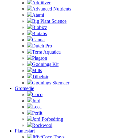
Additiver
Advanced Nutrients
Atami
Big Plant Science
Biobizz
Biotabs
Canna
Dutch Pro
Terra Aquatica
Plagron
Gødnings Kit
Mills
Tilbehør
Gødnings Skemaer
Gromedie
Coco
Jord
Leca
Perlit
Jord Forbedring
Rockwool
Plantestart
Jiffy/Coco Trays