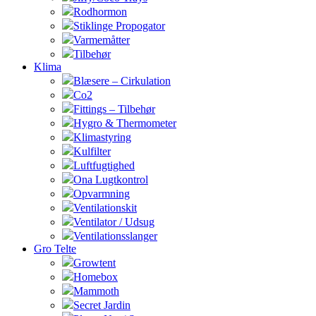
Rodhormon
Stiklinge Propogator
Varmemåtter
Tilbehør
Klima
Blæsere – Cirkulation
Co2
Fittings – Tilbehør
Hygro & Thermometer
Klimastyring
Kulfilter
Luftfugtighed
Ona Lugtkontrol
Opvarmning
Ventilationskit
Ventilator / Udsug
Ventilationsslanger
Gro Telte
Growtent
Homebox
Mammoth
Secret Jardin