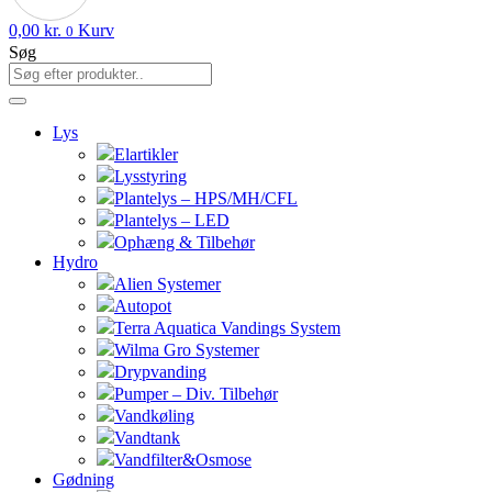
0,00
kr.
Kurv
0
Søg
Lys
Elartikler
Lysstyring
Plantelys – HPS/MH/CFL
Plantelys – LED
Ophæng & Tilbehør
Hydro
Alien Systemer
Autopot
Terra Aquatica Vandings System
Wilma Gro Systemer
Drypvanding
Pumper – Div. Tilbehør
Vandkøling
Vandtank
Vandfilter&Osmose
Gødning