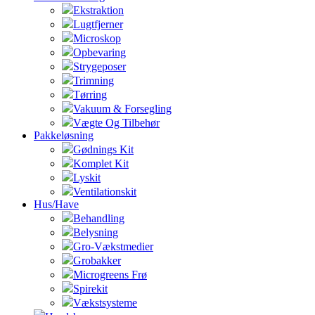
Ekstraktion
Lugtfjerner
Microskop
Opbevaring
Strygeposer
Trimning
Tørring
Vakuum & Forsegling
Vægte Og Tilbehør
Pakkeløsning
Gødnings Kit
Komplet Kit
Lyskit
Ventilationskit
Hus/Have
Behandling
Belysning
Gro-Vækstmedier
Grobakker
Microgreens Frø
Spirekit
Vækstsysteme