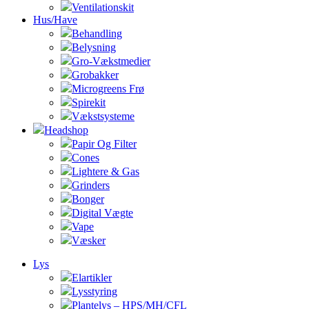
Ventilationskit
Hus/Have
Behandling
Belysning
Gro-Vækstmedier
Grobakker
Microgreens Frø
Spirekit
Vækstsysteme
Headshop
Papir Og Filter
Cones
Lightere & Gas
Grinders
Bonger
Digital Vægte
Vape
Væsker
Lys
Elartikler
Lysstyring
Plantelys – HPS/MH/CFL