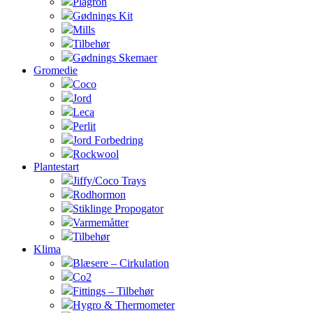
Plagron
Gødnings Kit
Mills
Tilbehør
Gødnings Skemaer
Gromedie
Coco
Jord
Leca
Perlit
Jord Forbedring
Rockwool
Plantestart
Jiffy/Coco Trays
Rodhormon
Stiklinge Propogator
Varmemåtter
Tilbehør
Klima
Blæsere – Cirkulation
Co2
Fittings – Tilbehør
Hygro & Thermometer