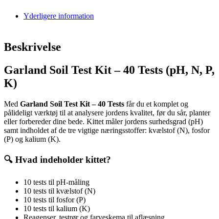
Yderligere information
Beskrivelse
Garland Soil Test Kit – 40 Tests (pH, N, P,
K)
Med
Garland Soil Test Kit – 40 Tests
får du et komplet og
pålideligt værktøj til at analysere jordens kvalitet, før du sår, planter
eller forbereder dine bede. Kittet måler jordens surhedsgrad (pH)
samt indholdet af de tre vigtige næringsstoffer: kvælstof (N), fosfor
(P) og kalium (K).
🔍 Hvad indeholder kittet?
10 tests til pH-måling
10 tests til kvælstof (N)
10 tests til fosfor (P)
10 tests til kalium (K)
Reagenser, testrør og farveskema til aflæsning