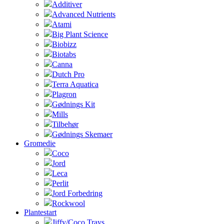
Additiver
Advanced Nutrients
Atami
Big Plant Science
Biobizz
Biotabs
Canna
Dutch Pro
Terra Aquatica
Plagron
Gødnings Kit
Mills
Tilbehør
Gødnings Skemaer
Gromedie
Coco
Jord
Leca
Perlit
Jord Forbedring
Rockwool
Plantestart
Jiffy/Coco Trays