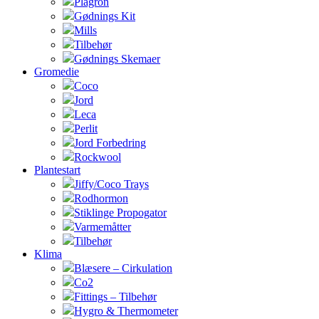
Plagron
Gødnings Kit
Mills
Tilbehør
Gødnings Skemaer
Gromedie
Coco
Jord
Leca
Perlit
Jord Forbedring
Rockwool
Plantestart
Jiffy/Coco Trays
Rodhormon
Stiklinge Propogator
Varmemåtter
Tilbehør
Klima
Blæsere – Cirkulation
Co2
Fittings – Tilbehør
Hygro & Thermometer