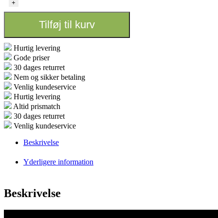
Klima
+
Controller
Temperatur
Tilføj til kurv
og
undertryk
antal
Hurtig levering
Gode priser
30 dages returret
Nem og sikker betaling
Venlig kundeservice
Hurtig levering
Altid prismatch
30 dages returret
Venlig kundeservice
Beskrivelse
Yderligere information
Beskrivelse