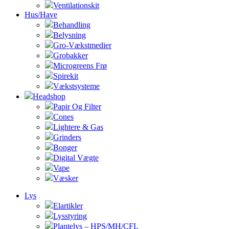
Ventilationskit
Hus/Have
Behandling
Belysning
Gro-Vækstmedier
Grobakker
Microgreens Frø
Spirekit
Vækstsysteme
Headshop
Papir Og Filter
Cones
Lightere & Gas
Grinders
Bonger
Digital Vægte
Vape
Væsker
Lys
Elartikler
Lysstyring
Plantelys – HPS/MH/CFL