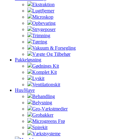
Ekstraktion
Lugtfjerner
Microskop
Opbevaring
Strygeposer
Trimning
Tørring
Vakuum & Forsegling
Vægte Og Tilbehør
Pakkeløsning
Gødnings Kit
Komplet Kit
Lyskit
Ventilationskit
Hus/Have
Behandling
Belysning
Gro-Vækstmedier
Grobakker
Microgreens Frø
Spirekit
Vækstsysteme