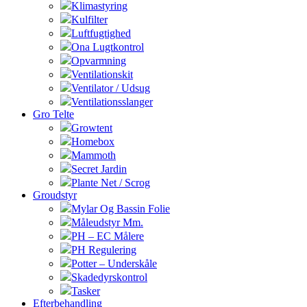
Klimastyring
Kulfilter
Luftfugtighed
Ona Lugtkontrol
Opvarmning
Ventilationskit
Ventilator / Udsug
Ventilationsslanger
Gro Telte
Growtent
Homebox
Mammoth
Secret Jardin
Plante Net / Scrog
Groudstyr
Mylar Og Bassin Folie
Måleudstyr Mm.
PH – EC Målere
PH Regulering
Potter – Underskåle
Skadedyrskontrol
Tasker
Efterbehandling