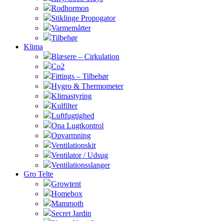
Rodhormon
Stiklinge Propogator
Varmemåtter
Tilbehør
Klima
Blæsere – Cirkulation
Co2
Fittings – Tilbehør
Hygro & Thermometer
Klimastyring
Kulfilter
Luftfugtighed
Ona Lugtkontrol
Opvarmning
Ventilationskit
Ventilator / Udsug
Ventilationsslanger
Gro Telte
Growtent
Homebox
Mammoth
Secret Jardin