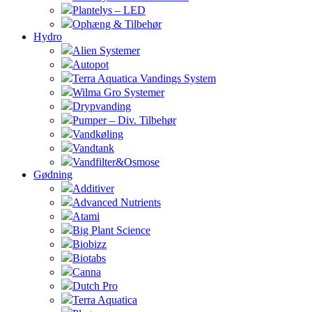
Plantelys – LED
Ophæng & Tilbehør
Hydro
Alien Systemer
Autopot
Terra Aquatica Vandings System
Wilma Gro Systemer
Drypvanding
Pumper – Div. Tilbehør
Vandkøling
Vandtank
Vandfilter&Osmose
Gødning
Additiver
Advanced Nutrients
Atami
Big Plant Science
Biobizz
Biotabs
Canna
Dutch Pro
Terra Aquatica