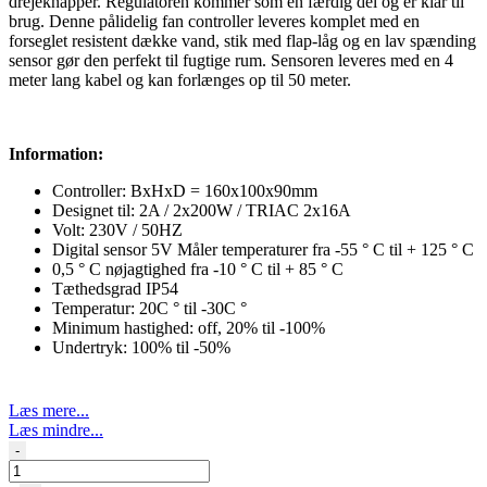
drejeknapper. Regulatoren kommer som en færdig del og er klar til
brug. Denne pålidelig fan controller leveres komplet med en
forseglet resistent dække vand, stik med flap-låg og en lav spænding
sensor gør den perfekt til fugtige rum. Sensoren leveres med en 4
meter lang kabel og kan forlænges op til 50 meter.
Information:
Controller: BxHxD = 160x100x90mm
Designet til: 2A / 2x200W / TRIAC 2x16A
Volt: 230V / 50HZ
Digital sensor 5V Måler temperaturer fra -55 ° C til + 125 ° C
0,5 ° C nøjagtighed fra -10 ° C til + 85 ° C
Tæthedsgrad IP54
Temperatur: 20C ° til -30C °
Minimum hastighed: off, 20% til -100%
Undertryk: 100% til -50%
Læs mere...
Læs mindre...
GSE
-
-