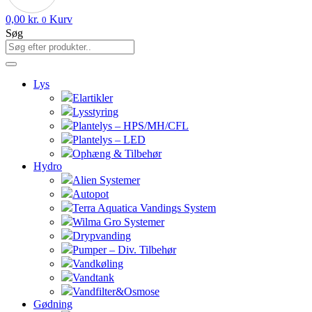
0,00
kr.
Kurv
0
Søg
Lys
Elartikler
Lysstyring
Plantelys – HPS/MH/CFL
Plantelys – LED
Ophæng & Tilbehør
Hydro
Alien Systemer
Autopot
Terra Aquatica Vandings System
Wilma Gro Systemer
Drypvanding
Pumper – Div. Tilbehør
Vandkøling
Vandtank
Vandfilter&Osmose
Gødning