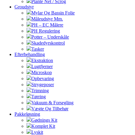
Plante Net / Scrog
Groudstyr
Mylar Og Bassin Folie
Måleudstyr Mm.
PH – EC Målere
PH Regulering
Potter – Underskåle
Skadedyrskontrol
Tasker
Efterbehandling
Ekstraktion
Lugtfjerner
Microskop
Opbevaring
Strygeposer
Trimning
Tørring
Vakuum & Forsegling
Vægte Og Tilbehør
Pakkeløsning
Gødnings Kit
Komplet Kit
Lyskit