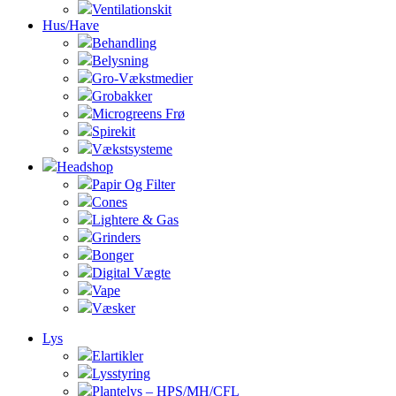
Ventilationskit
Hus/Have
Behandling
Belysning
Gro-Vækstmedier
Grobakker
Microgreens Frø
Spirekit
Vækstsysteme
Headshop
Papir Og Filter
Cones
Lightere & Gas
Grinders
Bonger
Digital Vægte
Vape
Væsker
Lys
Elartikler
Lysstyring
Plantelys – HPS/MH/CFL