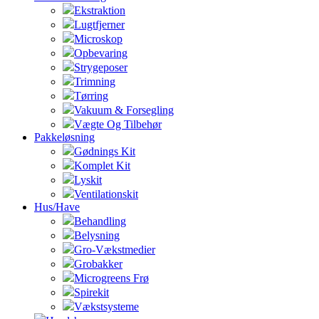
Ekstraktion
Lugtfjerner
Microskop
Opbevaring
Strygeposer
Trimning
Tørring
Vakuum & Forsegling
Vægte Og Tilbehør
Pakkeløsning
Gødnings Kit
Komplet Kit
Lyskit
Ventilationskit
Hus/Have
Behandling
Belysning
Gro-Vækstmedier
Grobakker
Microgreens Frø
Spirekit
Vækstsysteme