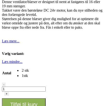
Denne ventilator/blæser er designet til nemt at fastgøres til 16 eller
til
19 mm stænger.
295,00 kr.
Takket være den børsteløse DC 24v motor, kan du nye stilheden og
den forlængede levetid.
Størrelsen på denne blæser giver dig mulighed for at optimere dit
vækst område og justere på den, alt efter om du ønsker at den skal
blæse oppe fra eller nede fra. Fås i enkelt eller to paks.
Læs mere...
Vælg variant:
Læs mindre...
2 stk
Antal
1stk
Secret
-
Jardin
-
+
Monkey
Fan
Tilføj til kurv
120mm