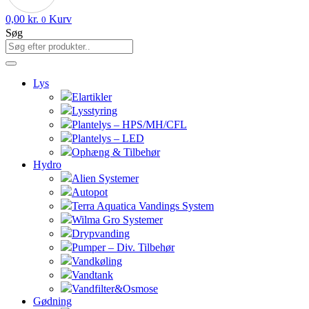
0,00
kr.
Kurv
0
Søg
Lys
Elartikler
Lysstyring
Plantelys – HPS/MH/CFL
Plantelys – LED
Ophæng & Tilbehør
Hydro
Alien Systemer
Autopot
Terra Aquatica Vandings System
Wilma Gro Systemer
Drypvanding
Pumper – Div. Tilbehør
Vandkøling
Vandtank
Vandfilter&Osmose
Gødning