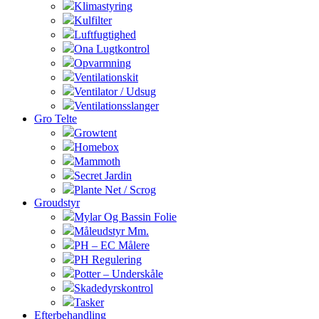
Klimastyring
Kulfilter
Luftfugtighed
Ona Lugtkontrol
Opvarmning
Ventilationskit
Ventilator / Udsug
Ventilationsslanger
Gro Telte
Growtent
Homebox
Mammoth
Secret Jardin
Plante Net / Scrog
Groudstyr
Mylar Og Bassin Folie
Måleudstyr Mm.
PH – EC Målere
PH Regulering
Potter – Underskåle
Skadedyrskontrol
Tasker
Efterbehandling