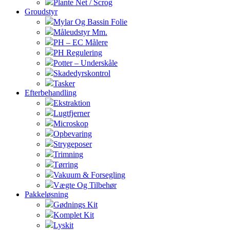
Plante Net / Scrog
Groudstyr
Mylar Og Bassin Folie
Måleudstyr Mm.
PH – EC Målere
PH Regulering
Potter – Underskåle
Skadedyrskontrol
Tasker
Efterbehandling
Ekstraktion
Lugtfjerner
Microskop
Opbevaring
Strygeposer
Trimning
Tørring
Vakuum & Forsegling
Vægte Og Tilbehør
Pakkeløsning
Gødnings Kit
Komplet Kit
Lyskit