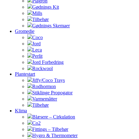
Plagron
Gødnings Kit
Mills
Tilbehør
Gødnings Skemaer
Gromedie
Coco
Jord
Leca
Perlit
Jord Forbedring
Rockwool
Plantestart
Jiffy/Coco Trays
Rodhormon
Stiklinge Propogator
Varmemåtter
Tilbehør
Klima
Blæsere – Cirkulation
Co2
Fittings – Tilbehør
Hygro & Thermometer