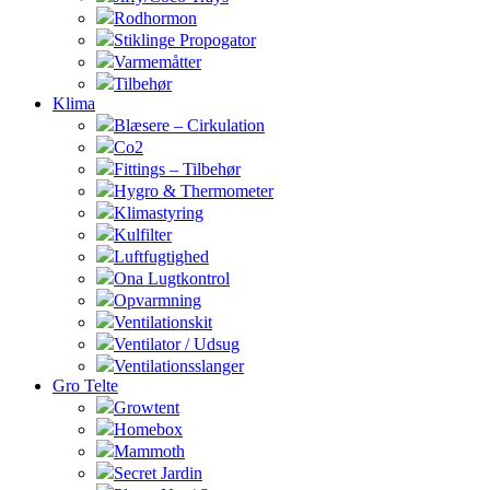
Rodhormon
Stiklinge Propogator
Varmemåtter
Tilbehør
Klima
Blæsere – Cirkulation
Co2
Fittings – Tilbehør
Hygro & Thermometer
Klimastyring
Kulfilter
Luftfugtighed
Ona Lugtkontrol
Opvarmning
Ventilationskit
Ventilator / Udsug
Ventilationsslanger
Gro Telte
Growtent
Homebox
Mammoth
Secret Jardin