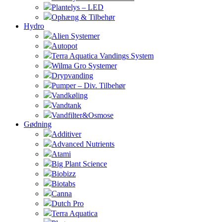
Plantelys – LED
Ophæng & Tilbehør
Hydro
Alien Systemer
Autopot
Terra Aquatica Vandings System
Wilma Gro Systemer
Drypvanding
Pumper – Div. Tilbehør
Vandkøling
Vandtank
Vandfilter&Osmose
Gødning
Additiver
Advanced Nutrients
Atami
Big Plant Science
Biobizz
Biotabs
Canna
Dutch Pro
Terra Aquatica