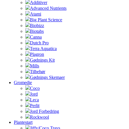
Additiver
Advanced Nutrients
Atami
Big Plant Science
Biobizz
Biotabs
Canna
Dutch Pro
Terra Aquatica
Plagron
Gødnings Kit
Mills
Tilbehør
Gødnings Skemaer
Gromedie
Coco
Jord
Leca
Perlit
Jord Forbedring
Rockwool
Plantestart
Jiffy/Coco Trays