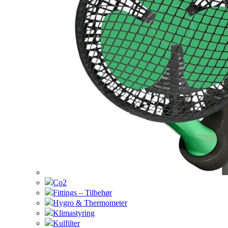
Co2
Fittings – Tilbehør
Hygro & Thermometer
Klimastyring
Kulfilter