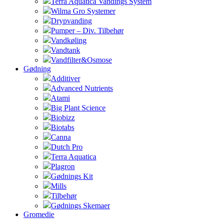
Terra Aquatica Vandings System
Wilma Gro Systemer
Drypvanding
Pumper – Div. Tilbehør
Vandkøling
Vandtank
Vandfilter&Osmose
Gødning
Additiver
Advanced Nutrients
Atami
Big Plant Science
Biobizz
Biotabs
Canna
Dutch Pro
Terra Aquatica
Plagron
Gødnings Kit
Mills
Tilbehør
Gødnings Skemaer
Gromedie