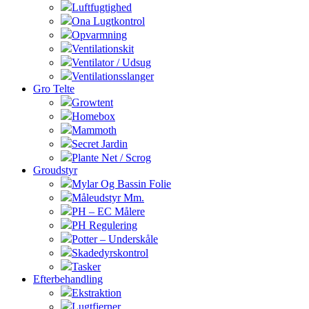
Luftfugtighed
Ona Lugtkontrol
Opvarmning
Ventilationskit
Ventilator / Udsug
Ventilationsslanger
Gro Telte
Growtent
Homebox
Mammoth
Secret Jardin
Plante Net / Scrog
Groudstyr
Mylar Og Bassin Folie
Måleudstyr Mm.
PH – EC Målere
PH Regulering
Potter – Underskåle
Skadedyrskontrol
Tasker
Efterbehandling
Ekstraktion
Lugtfjerner