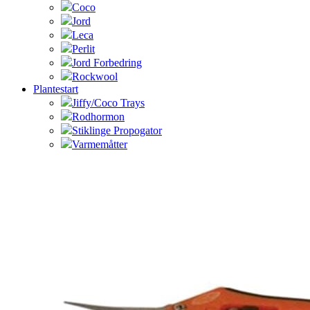
Coco
Jord
Leca
Perlit
Jord Forbedring
Rockwool
Plantestart
Jiffy/Coco Trays
Rodhormon
Stiklinge Propogator
Varmemåtter