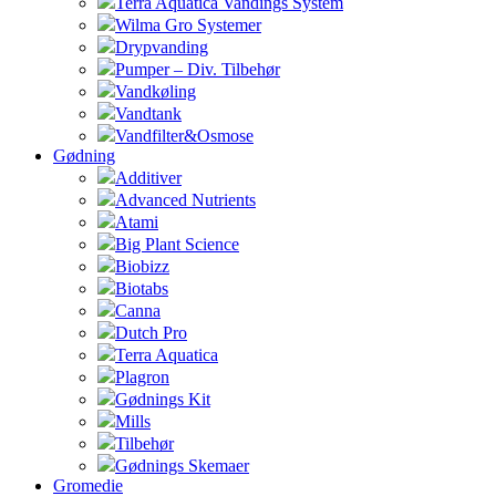
Terra Aquatica Vandings System
Wilma Gro Systemer
Drypvanding
Pumper – Div. Tilbehør
Vandkøling
Vandtank
Vandfilter&Osmose
Gødning
Additiver
Advanced Nutrients
Atami
Big Plant Science
Biobizz
Biotabs
Canna
Dutch Pro
Terra Aquatica
Plagron
Gødnings Kit
Mills
Tilbehør
Gødnings Skemaer
Gromedie