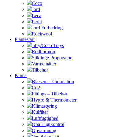
Coco
Jord
Leca
Perlit
Jord Forbedring
Rockwool
Plantestart
Jiffy/Coco Trays
Rodhormon
Stiklinge Propogator
Varmemåtter
Tilbehør
Klima
Blæsere – Cirkulation
Co2
Fittings – Tilbehør
Hygro & Thermometer
Klimastyring
Kulfilter
Luftfugtighed
Ona Lugtkontrol
Opvarmning
Ventilationskit