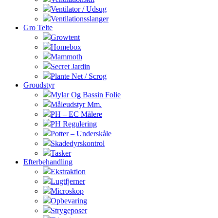
Ventilator / Udsug
Ventilationsslanger
Gro Telte
Growtent
Homebox
Mammoth
Secret Jardin
Plante Net / Scrog
Groudstyr
Mylar Og Bassin Folie
Måleudstyr Mm.
PH – EC Målere
PH Regulering
Potter – Underskåle
Skadedyrskontrol
Tasker
Efterbehandling
Ekstraktion
Lugtfjerner
Microskop
Opbevaring
Strygeposer