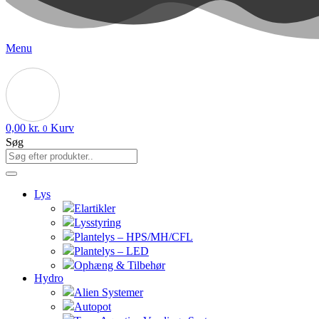
Menu
0,00
kr.
Kurv
0
Søg
Lys
Elartikler
Lysstyring
Plantelys – HPS/MH/CFL
Plantelys – LED
Ophæng & Tilbehør
Hydro
Alien Systemer
Autopot