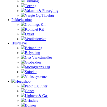
Trimning
Tørring
Vakuum & Forsegling
Vægte Og Tilbehør
Pakkeløsning
Gødnings Kit
Komplet Kit
Lyskit
Ventilationskit
Hus/Have
Behandling
Belysning
Gro-Vækstmedier
Grobakker
Microgreens Frø
Spirekit
Vækstsysteme
Headshop
Papir Og Filter
Cones
Lightere & Gas
Grinders
Bonger