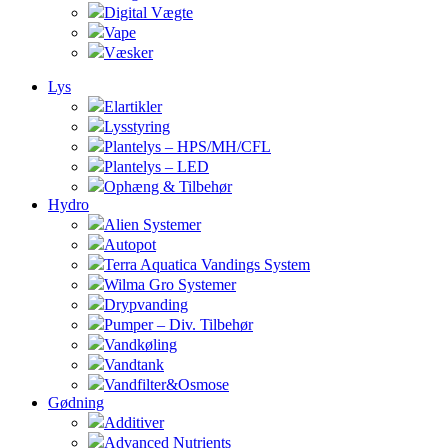
Digital Vægte
Vape
Væsker
Lys
Elartikler
Lysstyring
Plantelys – HPS/MH/CFL
Plantelys – LED
Ophæng & Tilbehør
Hydro
Alien Systemer
Autopot
Terra Aquatica Vandings System
Wilma Gro Systemer
Drypvanding
Pumper – Div. Tilbehør
Vandkøling
Vandtank
Vandfilter&Osmose
Gødning
Additiver
Advanced Nutrients