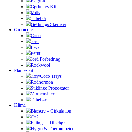
Plagron
Gødnings Kit
Mills
Tilbehør
Gødnings Skemaer
Gromedie
Coco
Jord
Leca
Perlit
Jord Forbedring
Rockwool
Plantestart
Jiffy/Coco Trays
Rodhormon
Stiklinge Propogator
Varmemåtter
Tilbehør
Klima
Blæsere – Cirkulation
Co2
Fittings – Tilbehør
Hygro & Thermometer