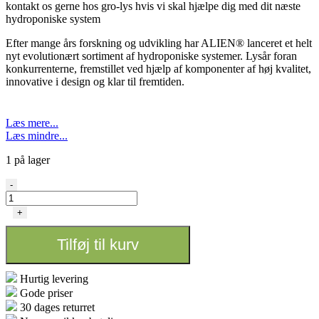
kontakt os gerne hos gro-lys hvis vi skal hjælpe dig med dit næste
hydroponiske system
Efter mange års forskning og udvikling har ALIEN® lanceret et helt
nyt evolutionært sortiment af hydroponiske systemer. Lysår foran
konkurrenterne, fremstillet ved hjælp af komponenter af høj kvalitet,
innovative i design og klar til fremtiden.
Læs mere...
Læs mindre...
1 på lager
Alien
-
-
Rain
+
32
Pot
Tilføj til kurv
30L
antal
Hurtig levering
Gode priser
30 dages returret