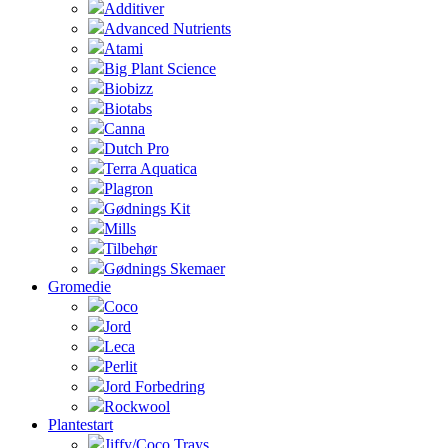
Additiver
Advanced Nutrients
Atami
Big Plant Science
Biobizz
Biotabs
Canna
Dutch Pro
Terra Aquatica
Plagron
Gødnings Kit
Mills
Tilbehør
Gødnings Skemaer
Gromedie
Coco
Jord
Leca
Perlit
Jord Forbedring
Rockwool
Plantestart
Jiffy/Coco Trays