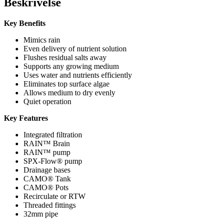
Beskrivelse
Key Benefits
Mimics rain
Even delivery of nutrient solution
Flushes residual salts away
Supports any growing medium
Uses water and nutrients efficiently
Eliminates top surface algae
Allows medium to dry evenly
Quiet operation
Key Features
Integrated filtration
RAIN™ Brain
RAIN™ pump
SPX-Flow® pump
Drainage bases
CAMO® Tank
CAMO® Pots
Recirculate or RTW
Threaded fittings
32mm pipe