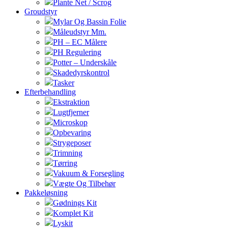
Plante Net / Scrog
Groudstyr
Mylar Og Bassin Folie
Måleudstyr Mm.
PH – EC Målere
PH Regulering
Potter – Underskåle
Skadedyrskontrol
Tasker
Efterbehandling
Ekstraktion
Lugtfjerner
Microskop
Opbevaring
Strygeposer
Trimning
Tørring
Vakuum & Forsegling
Vægte Og Tilbehør
Pakkeløsning
Gødnings Kit
Komplet Kit
Lyskit