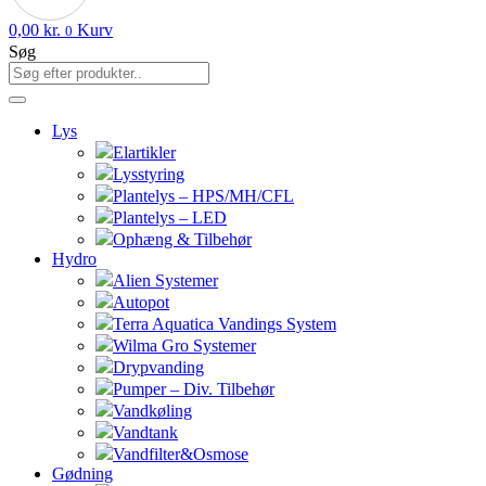
0,00
kr.
Kurv
0
Søg
Lys
Elartikler
Lysstyring
Plantelys – HPS/MH/CFL
Plantelys – LED
Ophæng & Tilbehør
Hydro
Alien Systemer
Autopot
Terra Aquatica Vandings System
Wilma Gro Systemer
Drypvanding
Pumper – Div. Tilbehør
Vandkøling
Vandtank
Vandfilter&Osmose
Gødning