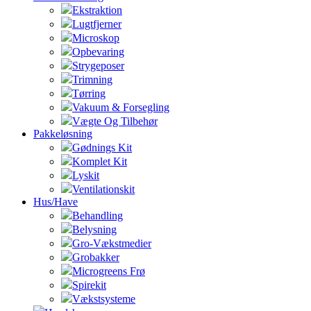
Ekstraktion
Lugtfjerner
Microskop
Opbevaring
Strygeposer
Trimning
Tørring
Vakuum & Forsegling
Vægte Og Tilbehør
Pakkeløsning
Gødnings Kit
Komplet Kit
Lyskit
Ventilationskit
Hus/Have
Behandling
Belysning
Gro-Vækstmedier
Grobakker
Microgreens Frø
Spirekit
Vækstsysteme