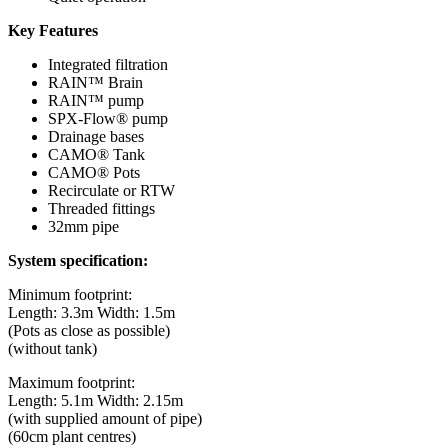
Key Features
Integrated filtration
RAIN™ Brain
RAIN™ pump
SPX-Flow® pump
Drainage bases
CAMO® Tank
CAMO® Pots
Recirculate or RTW
Threaded fittings
32mm pipe
System specification:
Minimum footprint:
Length: 3.3m Width: 1.5m
(Pots as close as possible)
(without tank)
Maximum footprint:
Length: 5.1m Width: 2.15m
(with supplied amount of pipe)
(60cm plant centres)