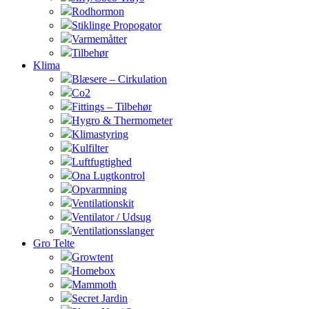
Rodhormon
Stiklinge Propogator
Varmemåtter
Tilbehør
Klima
Blæsere – Cirkulation
Co2
Fittings – Tilbehør
Hygro & Thermometer
Klimastyring
Kulfilter
Luftfugtighed
Ona Lugtkontrol
Opvarmning
Ventilationskit
Ventilator / Udsug
Ventilationsslanger
Gro Telte
Growtent
Homebox
Mammoth
Secret Jardin