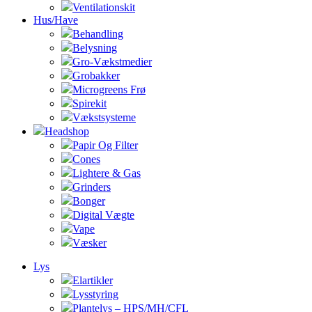
Ventilationskit
Hus/Have
Behandling
Belysning
Gro-Vækstmedier
Grobakker
Microgreens Frø
Spirekit
Vækstsysteme
Headshop
Papir Og Filter
Cones
Lightere & Gas
Grinders
Bonger
Digital Vægte
Vape
Væsker
Lys
Elartikler
Lysstyring
Plantelys – HPS/MH/CFL