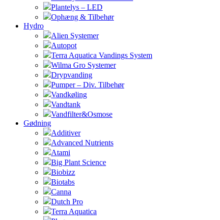
Plantelys – LED
Ophæng & Tilbehør
Hydro
Alien Systemer
Autopot
Terra Aquatica Vandings System
Wilma Gro Systemer
Drypvanding
Pumper – Div. Tilbehør
Vandkøling
Vandtank
Vandfilter&Osmose
Gødning
Additiver
Advanced Nutrients
Atami
Big Plant Science
Biobizz
Biotabs
Canna
Dutch Pro
Terra Aquatica