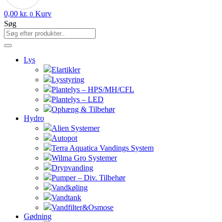
0,00
kr.
Kurv
0
Søg
Lys
Elartikler
Lysstyring
Plantelys – HPS/MH/CFL
Plantelys – LED
Ophæng & Tilbehør
Hydro
Alien Systemer
Autopot
Terra Aquatica Vandings System
Wilma Gro Systemer
Drypvanding
Pumper – Div. Tilbehør
Vandkøling
Vandtank
Vandfilter&Osmose
Gødning