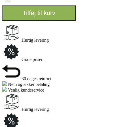
+
10
Pot
Tilføj til kurv
30L
antal
Hurtig levering
Gode priser
30 dages returret
Nem og sikker betaling
Venlig kundeservice
Hurtig levering