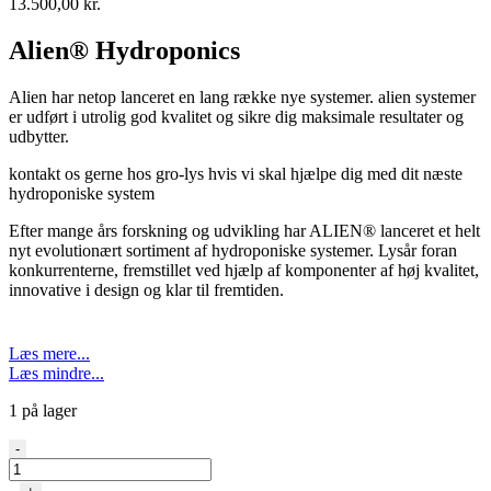
13.500,00
kr.
Alien® Hydroponics
Alien har netop lanceret en lang række nye systemer. alien systemer
er udført i utrolig god kvalitet og sikre dig maksimale resultater og
udbytter.
kontakt os gerne hos gro-lys hvis vi skal hjælpe dig med dit næste
hydroponiske system
Efter mange års forskning og udvikling har ALIEN® lanceret et helt
nyt evolutionært sortiment af hydroponiske systemer. Lysår foran
konkurrenterne, fremstillet ved hjælp af komponenter af høj kvalitet,
innovative i design og klar til fremtiden.
Læs mere...
Læs mindre...
1 på lager
Alien
-
-
Rain