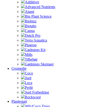
Additiver
Advanced Nutrients
Atami
Big Plant Science
Biobizz
Biotabs
Canna
Dutch Pro
Terra Aquatica
Plagron
Gødnings Kit
Mills
Tilbehør
Gødnings Skemaer
Gromedie
Coco
Jord
Leca
Perlit
Jord Forbedring
Rockwool
Plantestart
Jiffy/Coco Trays