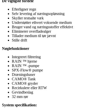
De vigtigste fordele
Efterligner regn
Selv levering af næringsopløsning
Skyller restsalte væk
Understøtter ethvert voksende medium
Bruger vand og næringsstoffer effektivt
Eliminerer overfladealger
Tillader medium til tør jævnt
Stille drift
Nøglefunktioner
Integreret filtrering
RAIN ™ hjerne
RAIN ™ -pumpe
SPX-Flow® pumpe
Dræningsbaser
CAMO® Tank
CAMO® gryder
Recirkulere eller RTW
Gevindbeslag
32 mm rør
System specifikation: