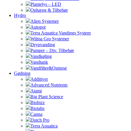
Plantelys – LED
Ophæng & Tilbehør
Hydro
Alien Systemer
Autopot
Terra Aquatica Vandings System
Wilma Gro Systemer
Drypvanding
Pumper – Div. Tilbehør
Vandkøling
Vandtank
Vandfilter&Osmose
Gødning
Additiver
Advanced Nutrients
Atami
Big Plant Science
Biobizz
Biotabs
Canna
Dutch Pro
Terra Aquatica