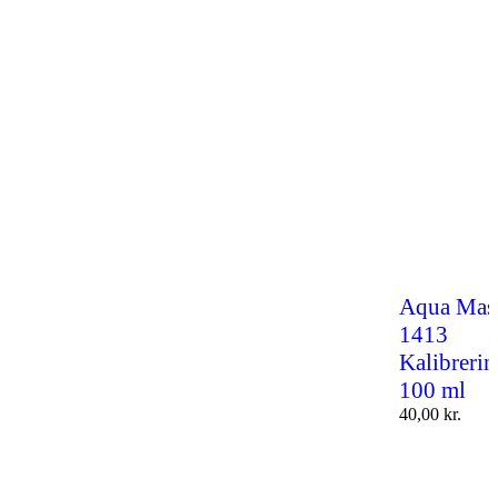
Aqua Mast
1413
Kalibreri
100 ml
40,00
kr.