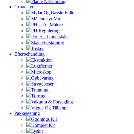
Plante Net / Scrog
Groudstyr
Mylar Og Bassin Folie
Måleudstyr Mm.
PH – EC Målere
PH Regulering
Potter – Underskåle
Skadedyrskontrol
Tasker
Efterbehandling
Ekstraktion
Lugtfjerner
Microskop
Opbevaring
Strygeposer
Trimning
Tørring
Vakuum & Forsegling
Vægte Og Tilbehør
Pakkeløsning
Gødnings Kit
Komplet Kit
Lyskit