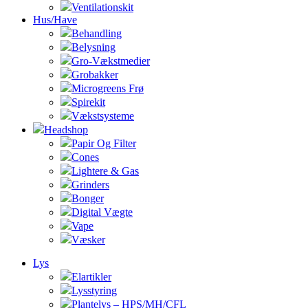
Ventilationskit
Hus/Have
Behandling
Belysning
Gro-Vækstmedier
Grobakker
Microgreens Frø
Spirekit
Vækstsysteme
Headshop
Papir Og Filter
Cones
Lightere & Gas
Grinders
Bonger
Digital Vægte
Vape
Væsker
Lys
Elartikler
Lysstyring
Plantelys – HPS/MH/CFL