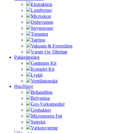
Ekstraktion
Lugtfjerner
Microskop
Opbevaring
Strygeposer
Trimning
Tørring
Vakuum & Forsegling
Vægte Og Tilbehør
Pakkeløsning
Gødnings Kit
Komplet Kit
Lyskit
Ventilationskit
Hus/Have
Behandling
Belysning
Gro-Vækstmedier
Grobakker
Microgreens Frø
Spirekit
Vækstsysteme