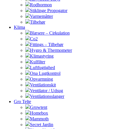
Rodhormon
Stiklinge Propogator
Varmemåtter
Tilbehør
Klima
Blæsere – Cirkulation
Co2
Fittings – Tilbehør
Hygro & Thermometer
Klimastyring
Kulfilter
Luftfugtighed
Ona Lugtkontrol
Opvarmning
Ventilationskit
Ventilator / Udsug
Ventilationsslanger
Gro Telte
Growtent
Homebox
Mammoth
Secret Jardin