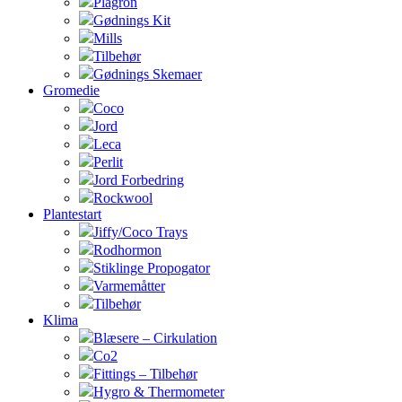
Plagron
Gødnings Kit
Mills
Tilbehør
Gødnings Skemaer
Gromedie
Coco
Jord
Leca
Perlit
Jord Forbedring
Rockwool
Plantestart
Jiffy/Coco Trays
Rodhormon
Stiklinge Propogator
Varmemåtter
Tilbehør
Klima
Blæsere – Cirkulation
Co2
Fittings – Tilbehør
Hygro & Thermometer