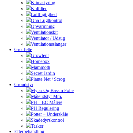
Klimastyring
Kulfilter
Luftfugtighed
Ona Lugtkontrol
Opvarmning
Ventilationskit
Ventilator / Udsug
Ventilationsslanger
Gro Telte
Growtent
Homebox
Mammoth
Secret Jardin
Plante Net / Scrog
Groudstyr
Mylar Og Bassin Folie
Måleudstyr Mm.
PH – EC Målere
PH Regulering
Potter – Underskåle
Skadedyrskontrol
Tasker
Efterbehandling