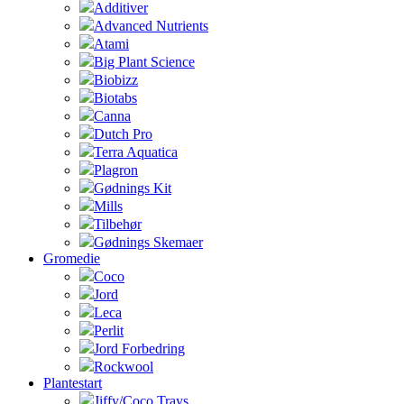
Additiver
Advanced Nutrients
Atami
Big Plant Science
Biobizz
Biotabs
Canna
Dutch Pro
Terra Aquatica
Plagron
Gødnings Kit
Mills
Tilbehør
Gødnings Skemaer
Gromedie
Coco
Jord
Leca
Perlit
Jord Forbedring
Rockwool
Plantestart
Jiffy/Coco Trays