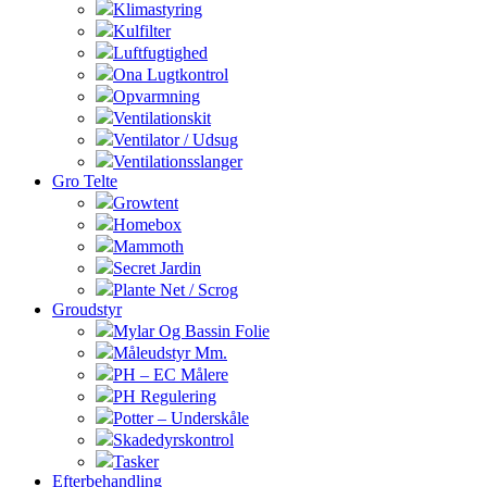
Klimastyring
Kulfilter
Luftfugtighed
Ona Lugtkontrol
Opvarmning
Ventilationskit
Ventilator / Udsug
Ventilationsslanger
Gro Telte
Growtent
Homebox
Mammoth
Secret Jardin
Plante Net / Scrog
Groudstyr
Mylar Og Bassin Folie
Måleudstyr Mm.
PH – EC Målere
PH Regulering
Potter – Underskåle
Skadedyrskontrol
Tasker
Efterbehandling