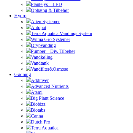
Plantelys – LED
Ophæng & Tilbehør
Hydro
Alien Systemer
Autopot
Terra Aquatica Vandings System
Wilma Gro Systemer
Drypvanding
Pumper – Div. Tilbehør
Vandkøling
Vandtank
Vandfilter&Osmose
Gødning
Additiver
Advanced Nutrients
Atami
Big Plant Science
Biobizz
Biotabs
Canna
Dutch Pro
Terra Aquatica