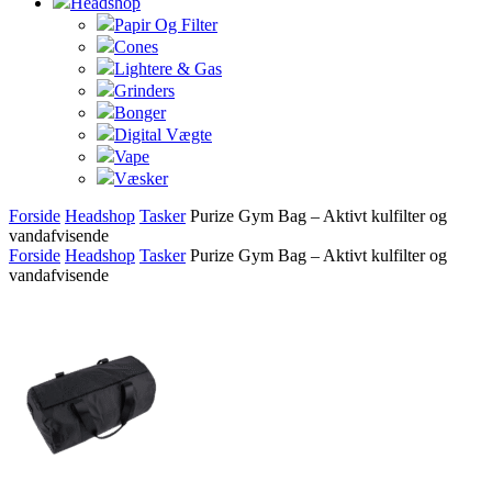
Headshop
Papir Og Filter
Cones
Lightere & Gas
Grinders
Bonger
Digital Vægte
Vape
Væsker
Forside
Headshop
Tasker
Purize Gym Bag – Aktivt kulfilter og
vandafvisende
Forside
Headshop
Tasker
Purize Gym Bag – Aktivt kulfilter og
vandafvisende