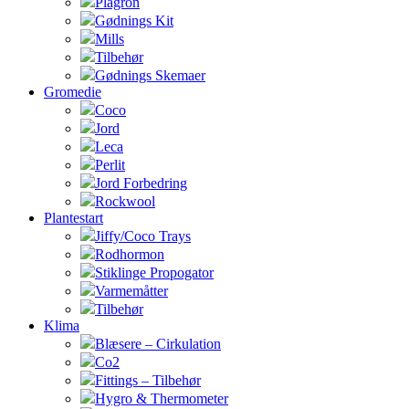
Plagron
Gødnings Kit
Mills
Tilbehør
Gødnings Skemaer
Gromedie
Coco
Jord
Leca
Perlit
Jord Forbedring
Rockwool
Plantestart
Jiffy/Coco Trays
Rodhormon
Stiklinge Propogator
Varmemåtter
Tilbehør
Klima
Blæsere – Cirkulation
Co2
Fittings – Tilbehør
Hygro & Thermometer