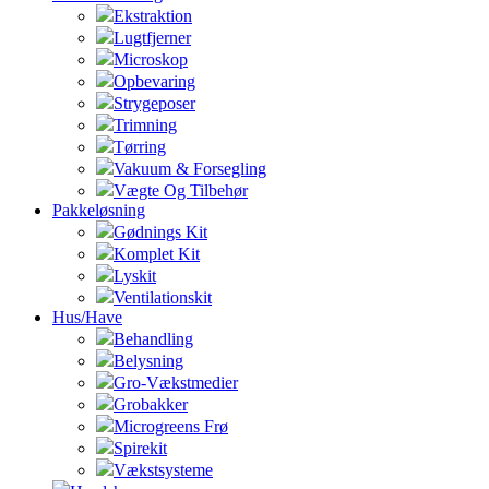
Ekstraktion
Lugtfjerner
Microskop
Opbevaring
Strygeposer
Trimning
Tørring
Vakuum & Forsegling
Vægte Og Tilbehør
Pakkeløsning
Gødnings Kit
Komplet Kit
Lyskit
Ventilationskit
Hus/Have
Behandling
Belysning
Gro-Vækstmedier
Grobakker
Microgreens Frø
Spirekit
Vækstsysteme