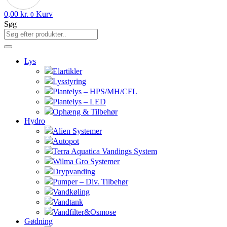
0,00
kr.
Kurv
0
Søg
Lys
Elartikler
Lysstyring
Plantelys – HPS/MH/CFL
Plantelys – LED
Ophæng & Tilbehør
Hydro
Alien Systemer
Autopot
Terra Aquatica Vandings System
Wilma Gro Systemer
Drypvanding
Pumper – Div. Tilbehør
Vandkøling
Vandtank
Vandfilter&Osmose
Gødning