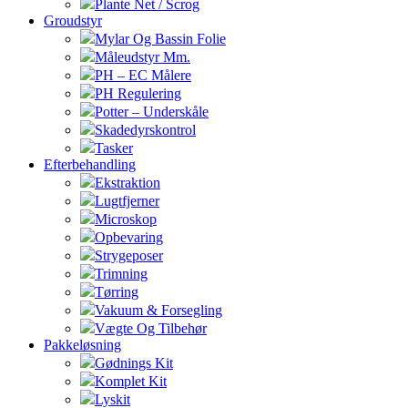
Plante Net / Scrog
Groudstyr
Mylar Og Bassin Folie
Måleudstyr Mm.
PH – EC Målere
PH Regulering
Potter – Underskåle
Skadedyrskontrol
Tasker
Efterbehandling
Ekstraktion
Lugtfjerner
Microskop
Opbevaring
Strygeposer
Trimning
Tørring
Vakuum & Forsegling
Vægte Og Tilbehør
Pakkeløsning
Gødnings Kit
Komplet Kit
Lyskit