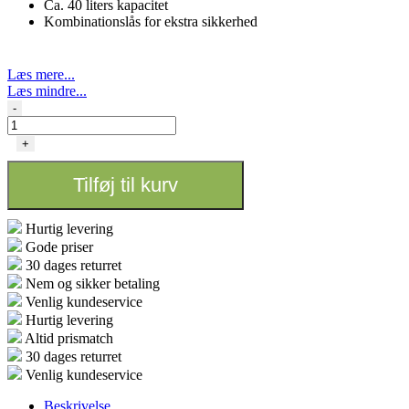
Ca. 40 liters kapacitet
Kombinationslås for ekstra sikkerhed
Læs mere...
Læs mindre...
Purize
-
Gym
Bag
+
–
Aktivt
Tilføj til kurv
kulfilter
og
vandafvisende
Hurtig levering
antal
Gode priser
30 dages returret
Nem og sikker betaling
Venlig kundeservice
Hurtig levering
Altid prismatch
30 dages returret
Venlig kundeservice
Beskrivelse