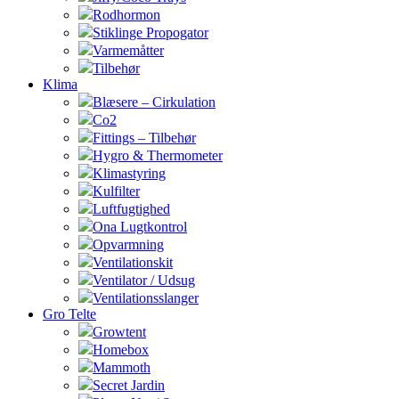
Rodhormon
Stiklinge Propogator
Varmemåtter
Tilbehør
Klima
Blæsere – Cirkulation
Co2
Fittings – Tilbehør
Hygro & Thermometer
Klimastyring
Kulfilter
Luftfugtighed
Ona Lugtkontrol
Opvarmning
Ventilationskit
Ventilator / Udsug
Ventilationsslanger
Gro Telte
Growtent
Homebox
Mammoth
Secret Jardin