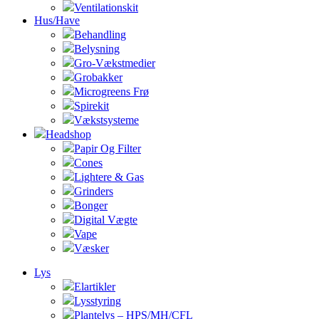
Ventilationskit
Hus/Have
Behandling
Belysning
Gro-Vækstmedier
Grobakker
Microgreens Frø
Spirekit
Vækstsysteme
Headshop
Papir Og Filter
Cones
Lightere & Gas
Grinders
Bonger
Digital Vægte
Vape
Væsker
Lys
Elartikler
Lysstyring
Plantelys – HPS/MH/CFL