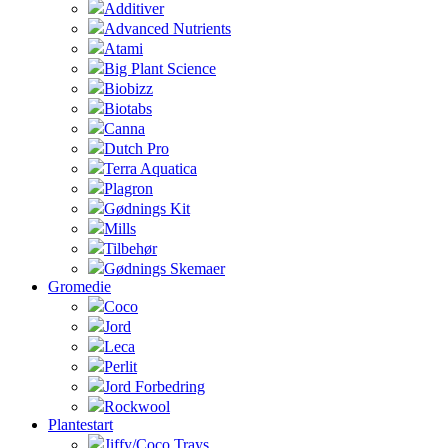
Additiver
Advanced Nutrients
Atami
Big Plant Science
Biobizz
Biotabs
Canna
Dutch Pro
Terra Aquatica
Plagron
Gødnings Kit
Mills
Tilbehør
Gødnings Skemaer
Gromedie
Coco
Jord
Leca
Perlit
Jord Forbedring
Rockwool
Plantestart
Jiffy/Coco Trays