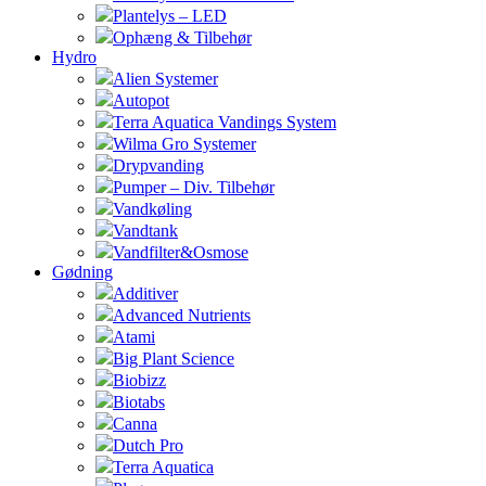
Plantelys – LED
Ophæng & Tilbehør
Hydro
Alien Systemer
Autopot
Terra Aquatica Vandings System
Wilma Gro Systemer
Drypvanding
Pumper – Div. Tilbehør
Vandkøling
Vandtank
Vandfilter&Osmose
Gødning
Additiver
Advanced Nutrients
Atami
Big Plant Science
Biobizz
Biotabs
Canna
Dutch Pro
Terra Aquatica