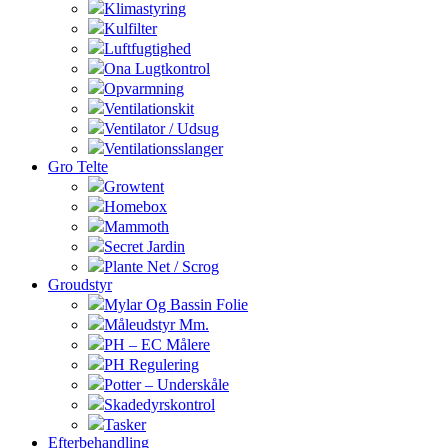
Klimastyring
Kulfilter
Luftfugtighed
Ona Lugtkontrol
Opvarmning
Ventilationskit
Ventilator / Udsug
Ventilationsslanger
Gro Telte
Growtent
Homebox
Mammoth
Secret Jardin
Plante Net / Scrog
Groudstyr
Mylar Og Bassin Folie
Måleudstyr Mm.
PH – EC Målere
PH Regulering
Potter – Underskåle
Skadedyrskontrol
Tasker
Efterbehandling