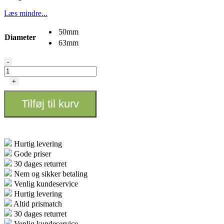
Læs mindre...
50mm
Diameter
63mm
Metal
-
Grinder
-
+
2
delt
Tilføj til kurv
antal
Hurtig levering
Gode priser
30 dages returret
Nem og sikker betaling
Venlig kundeservice
Hurtig levering
Altid prismatch
30 dages returret
Venlig kundeservice