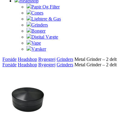
Headshop
Papir Og Filter
Cones
Lightere & Gas
Grinders
Bonger
Digital Vægte
Vape
Væsker
Forside
Headshop
Rygegrej
Grinders
Metal Grinder – 2 delt
Forside
Headshop
Rygegrej
Grinders
Metal Grinder – 2 delt