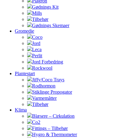
Plagron
Gødnings Kit
Mills
Tilbehør
Gødnings Skemaer
Gromedie
Coco
Jord
Leca
Perlit
Jord Forbedring
Rockwool
Plantestart
Jiffy/Coco Trays
Rodhormon
Stiklinge Propogator
Varmemåtter
Tilbehør
Klima
Blæsere – Cirkulation
Co2
Fittings – Tilbehør
Hygro & Thermometer