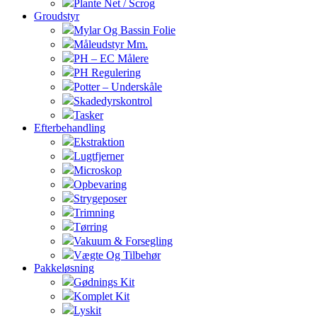
Plante Net / Scrog
Groudstyr
Mylar Og Bassin Folie
Måleudstyr Mm.
PH – EC Målere
PH Regulering
Potter – Underskåle
Skadedyrskontrol
Tasker
Efterbehandling
Ekstraktion
Lugtfjerner
Microskop
Opbevaring
Strygeposer
Trimning
Tørring
Vakuum & Forsegling
Vægte Og Tilbehør
Pakkeløsning
Gødnings Kit
Komplet Kit
Lyskit