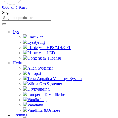
0,00
kr.
Kurv
0
Søg
Lys
Elartikler
Lysstyring
Plantelys – HPS/MH/CFL
Plantelys – LED
Ophæng & Tilbehør
Hydro
Alien Systemer
Autopot
Terra Aquatica Vandings System
Wilma Gro Systemer
Drypvanding
Pumper – Div. Tilbehør
Vandkøling
Vandtank
Vandfilter&Osmose
Gødning