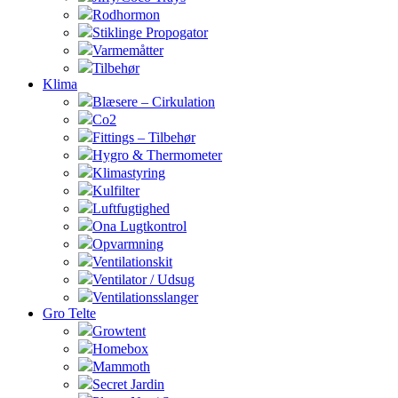
Rodhormon
Stiklinge Propogator
Varmemåtter
Tilbehør
Klima
Blæsere – Cirkulation
Co2
Fittings – Tilbehør
Hygro & Thermometer
Klimastyring
Kulfilter
Luftfugtighed
Ona Lugtkontrol
Opvarmning
Ventilationskit
Ventilator / Udsug
Ventilationsslanger
Gro Telte
Growtent
Homebox
Mammoth
Secret Jardin