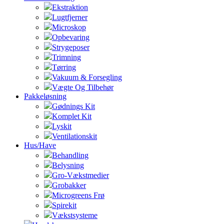
Ekstraktion
Lugtfjerner
Microskop
Opbevaring
Strygeposer
Trimning
Tørring
Vakuum & Forsegling
Vægte Og Tilbehør
Pakkeløsning
Gødnings Kit
Komplet Kit
Lyskit
Ventilationskit
Hus/Have
Behandling
Belysning
Gro-Vækstmedier
Grobakker
Microgreens Frø
Spirekit
Vækstsysteme