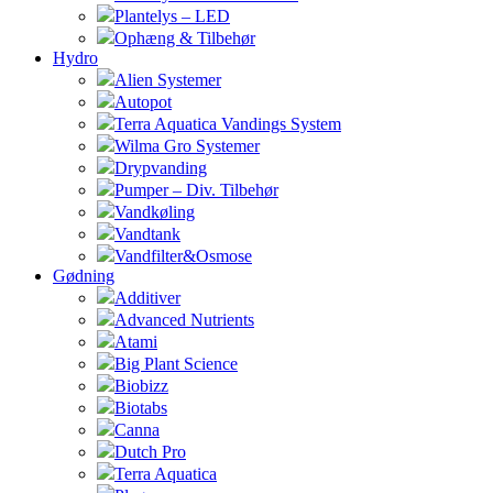
Plantelys – LED
Ophæng & Tilbehør
Hydro
Alien Systemer
Autopot
Terra Aquatica Vandings System
Wilma Gro Systemer
Drypvanding
Pumper – Div. Tilbehør
Vandkøling
Vandtank
Vandfilter&Osmose
Gødning
Additiver
Advanced Nutrients
Atami
Big Plant Science
Biobizz
Biotabs
Canna
Dutch Pro
Terra Aquatica