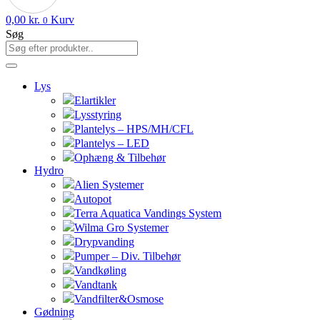
0,00
kr.
Kurv
0
Søg
Lys
Elartikler
Lysstyring
Plantelys – HPS/MH/CFL
Plantelys – LED
Ophæng & Tilbehør
Hydro
Alien Systemer
Autopot
Terra Aquatica Vandings System
Wilma Gro Systemer
Drypvanding
Pumper – Div. Tilbehør
Vandkøling
Vandtank
Vandfilter&Osmose
Gødning