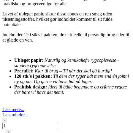
praktiske og brugervenlige for alle.
Lavet af ubleget papir, sikrer disse cones en ren smag uden
tilsætningsstoffer, hvilket gør indholdet kommer til sit fulde
potentiale.
Indeholder 120 stk's i pakken, de er ideelle til personlig brug eller til
at glæde en ven.
Ubleget papir:
Naturlig og kemikaliefri rygeoplevelse -
sundere rygeoplevelse
Prerullet:
Klar til brug – Til når det skal gå hurtigt!
120 stk´s i pakken:
Til dem der ryger lidt mere end én joint i
ny og næ. Og gerne vil have lidt på lager.
Praktisk design:
Ideel til både begyndere og erfarne rygere
der bare vil have det nemt.
Læs mere...
Læs mindre...
Bloom
-
Unbleached
cones
+