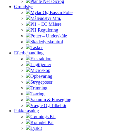
Plante Net / Scrog
Groudstyr
Mylar Og Bassin Folie
Måleudstyr Mm.
PH – EC Målere
PH Regulering
Potter – Underskåle
Skadedyrskontrol
Tasker
Efterbehandling
Ekstraktion
Lugtfjerner
Microskop
Opbevaring
Strygeposer
Trimning
Tørring
Vakuum & Forsegling
Vægte Og Tilbehør
Pakkeløsning
Gødnings Kit
Komplet Kit
Lyskit