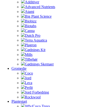
Additiver
Advanced Nutrients
Atami
Big Plant Science
Biobizz
Biotabs
Canna
Dutch Pro
Terra Aquatica
Plagron
Gødnings Kit
Mills
Tilbehør
Gødnings Skemaer
Gromedie
Coco
Jord
Leca
Perlit
Jord Forbedring
Rockwool
Plantestart
Jiffy/Coco Trays