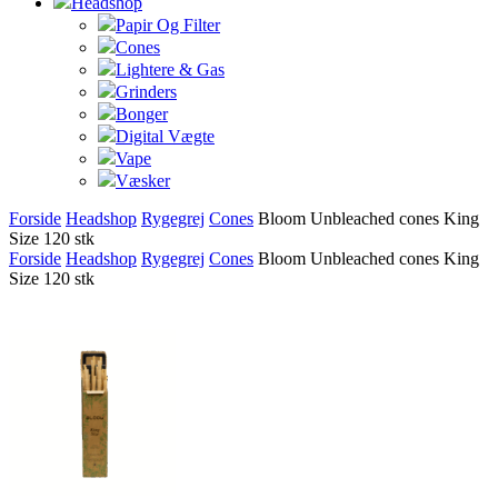
Headshop
Papir Og Filter
Cones
Lightere & Gas
Grinders
Bonger
Digital Vægte
Vape
Væsker
Forside
Headshop
Rygegrej
Cones
Bloom Unbleached cones King
Size 120 stk
Forside
Headshop
Rygegrej
Cones
Bloom Unbleached cones King
Size 120 stk