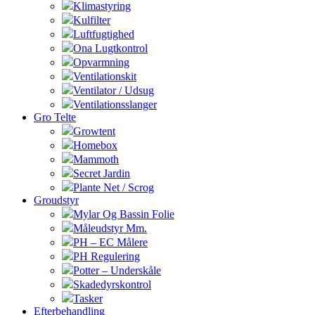
Klimastyring
Kulfilter
Luftfugtighed
Ona Lugtkontrol
Opvarmning
Ventilationskit
Ventilator / Udsug
Ventilationsslanger
Gro Telte
Growtent
Homebox
Mammoth
Secret Jardin
Plante Net / Scrog
Groudstyr
Mylar Og Bassin Folie
Måleudstyr Mm.
PH – EC Målere
PH Regulering
Potter – Underskåle
Skadedyrskontrol
Tasker
Efterbehandling