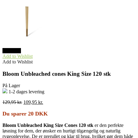
TILBUD
Add to Wishlist
Add to Wishlist
Bloom Unbleached cones King Size 120 stk
På Lager
1-2 dages levering
Den
Den
129,95
kr.
109,95
kr.
oprindelige
aktuelle
pris
pris
Du sparer 20 DKK
var:
er:
129,95 kr..
109,95 kr..
Bloom Unbleached King Size Cones 120 stk
er den perfekte
løsning for dem, der ønsker en hurtigt tilgængelig og naturlig
rygeoplevelse. De er prerullet og klar til brug, hvilket gør dem både