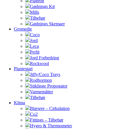
Plagron
Gødnings Kit
Mills
Tilbehør
Gødnings Skemaer
Gromedie
Coco
Jord
Leca
Perlit
Jord Forbedring
Rockwool
Plantestart
Jiffy/Coco Trays
Rodhormon
Stiklinge Propogator
Varmemåtter
Tilbehør
Klima
Blæsere – Cirkulation
Co2
Fittings – Tilbehør
Hygro & Thermometer