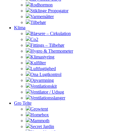
Rodhormon
Stiklinge Propogator
Varmemåtter
Tilbehør
Klima
Blæsere – Cirkulation
Co2
Fittings – Tilbehør
Hygro & Thermometer
Klimastyring
Kulfilter
Luftfugtighed
Ona Lugtkontrol
Opvarmning
Ventilationskit
Ventilator / Udsug
Ventilationsslanger
Gro Telte
Growtent
Homebox
Mammoth
Secret Jardin