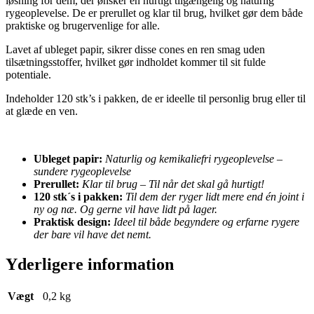
løsning for dem, der ønsker en hurtigt tilgængelig og naturlig
rygeoplevelse. De er prerullet og klar til brug, hvilket gør dem både
praktiske og brugervenlige for alle.
Lavet af ubleget papir, sikrer disse cones en ren smag uden
tilsætningsstoffer, hvilket gør indholdet kommer til sit fulde
potentiale.
Indeholder 120 stk’s i pakken, de er ideelle til personlig brug eller til
at glæde en ven.
Ubleget papir:
Naturlig og kemikaliefri rygeoplevelse –
sundere rygeoplevelse
Prerullet:
Klar til brug – Til når det skal gå hurtigt!
120 stk´s i pakken:
Til dem der ryger lidt mere end én joint i
ny og næ. Og gerne vil have lidt på lager.
Praktisk design:
Ideel til både begyndere og erfarne rygere
der bare vil have det nemt.
Yderligere information
Vægt
0,2 kg