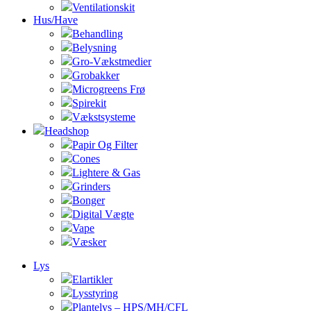
Ventilationskit
Hus/Have
Behandling
Belysning
Gro-Vækstmedier
Grobakker
Microgreens Frø
Spirekit
Vækstsysteme
Headshop
Papir Og Filter
Cones
Lightere & Gas
Grinders
Bonger
Digital Vægte
Vape
Væsker
Lys
Elartikler
Lysstyring
Plantelys – HPS/MH/CFL