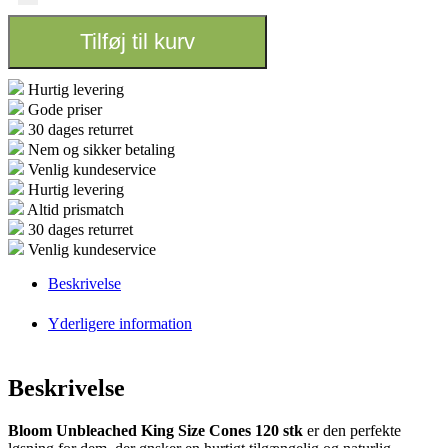
King
Size
Tilføj til kurv
120
stk
antal
Hurtig levering
Gode priser
30 dages returret
Nem og sikker betaling
Venlig kundeservice
Hurtig levering
Altid prismatch
30 dages returret
Venlig kundeservice
Beskrivelse
Yderligere information
Beskrivelse
Bloom Unbleached King Size Cones 120 stk
er den perfekte