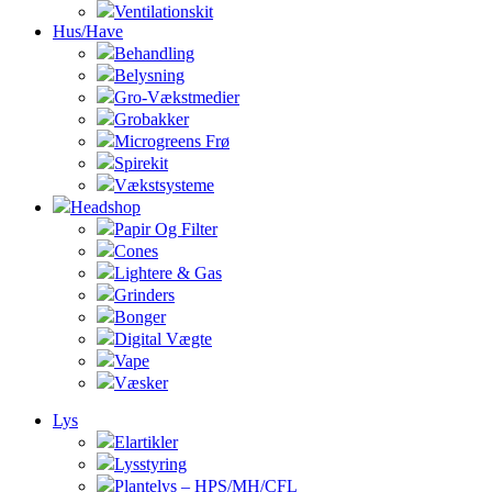
Ventilationskit
Hus/Have
Behandling
Belysning
Gro-Vækstmedier
Grobakker
Microgreens Frø
Spirekit
Vækstsysteme
Headshop
Papir Og Filter
Cones
Lightere & Gas
Grinders
Bonger
Digital Vægte
Vape
Væsker
Lys
Elartikler
Lysstyring
Plantelys – HPS/MH/CFL