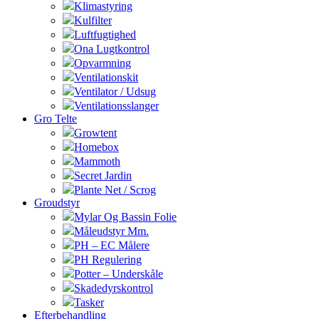
Klimastyring
Kulfilter
Luftfugtighed
Ona Lugtkontrol
Opvarmning
Ventilationskit
Ventilator / Udsug
Ventilationsslanger
Gro Telte
Growtent
Homebox
Mammoth
Secret Jardin
Plante Net / Scrog
Groudstyr
Mylar Og Bassin Folie
Måleudstyr Mm.
PH – EC Målere
PH Regulering
Potter – Underskåle
Skadedyrskontrol
Tasker
Efterbehandling