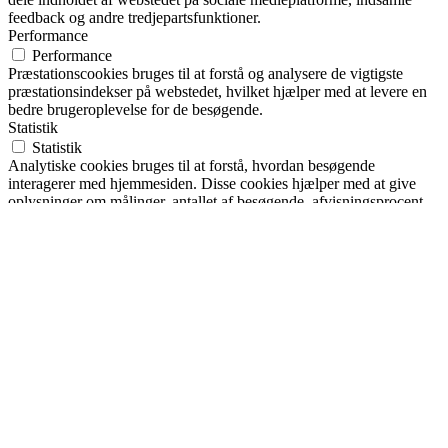
feedback og andre tredjepartsfunktioner.
Performance
Performance
Præstationscookies bruges til at forstå og analysere de vigtigste
præstationsindekser på webstedet, hvilket hjælper med at levere en
bedre brugeroplevelse for de besøgende.
Statistik
Statistik
Analytiske cookies bruges til at forstå, hvordan besøgende
interagerer med hjemmesiden. Disse cookies hjælper med at give
oplysninger om målinger, antallet af besøgende, afvisningsprocent,
trafikkilde osv.
Markedsføring
Markedsføring
Annoncecookies bruges til at give besøgende relevante annoncer og
marketingkampagner. Disse cookies sporer besøgende på tværs af
websteder og indsamler oplysninger for at levere tilpassede
annoncer.
Andre
Andre
Andre ikke-kategoriserede cookies er dem, der analyseres og endnu
ikke er klassificeret i en kategori.
GEM & ACCEPTÈR