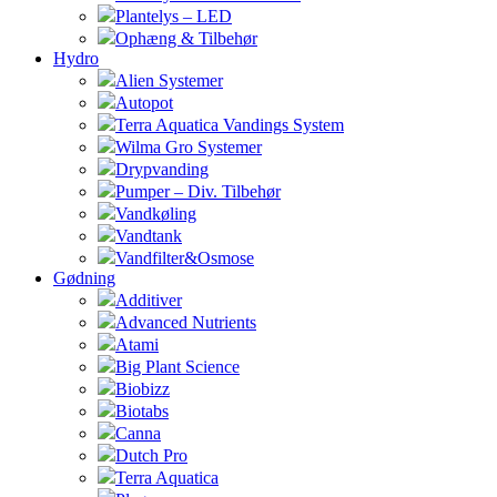
Plantelys – LED
Ophæng & Tilbehør
Hydro
Alien Systemer
Autopot
Terra Aquatica Vandings System
Wilma Gro Systemer
Drypvanding
Pumper – Div. Tilbehør
Vandkøling
Vandtank
Vandfilter&Osmose
Gødning
Additiver
Advanced Nutrients
Atami
Big Plant Science
Biobizz
Biotabs
Canna
Dutch Pro
Terra Aquatica