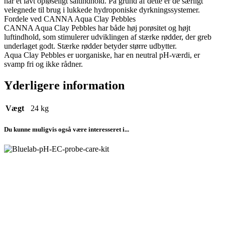
har et lavt opløseligt saltindhold. På grund af dette er de særligt
velegnede til brug i lukkede hydroponiske dyrkningssystemer.
Fordele ved CANNA Aqua Clay Pebbles
CANNA Aqua Clay Pebbles har både høj porøsitet og højt
luftindhold, som stimulerer udviklingen af stærke rødder, der greb
underlaget godt. Stærke rødder betyder større udbytter.
Aqua Clay Pebbles er uorganiske, har en neutral pH-værdi, er
svamp fri og ikke rådner.
Yderligere information
Vægt
24 kg
Du kunne muligvis også være interesseret i...