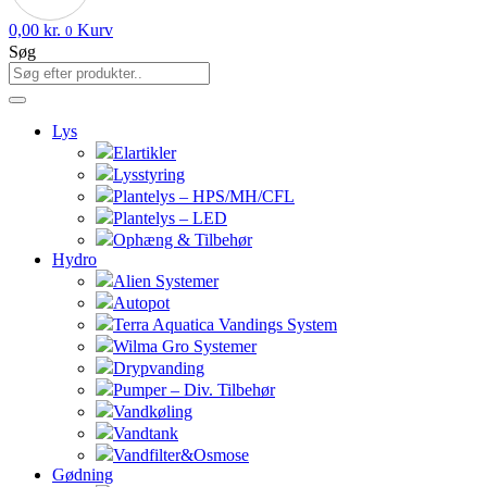
0,00
kr.
Kurv
0
Søg
Lys
Elartikler
Lysstyring
Plantelys – HPS/MH/CFL
Plantelys – LED
Ophæng & Tilbehør
Hydro
Alien Systemer
Autopot
Terra Aquatica Vandings System
Wilma Gro Systemer
Drypvanding
Pumper – Div. Tilbehør
Vandkøling
Vandtank
Vandfilter&Osmose
Gødning