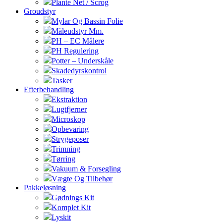
Plante Net / Scrog
Groudstyr
Mylar Og Bassin Folie
Måleudstyr Mm.
PH – EC Målere
PH Regulering
Potter – Underskåle
Skadedyrskontrol
Tasker
Efterbehandling
Ekstraktion
Lugtfjerner
Microskop
Opbevaring
Strygeposer
Trimning
Tørring
Vakuum & Forsegling
Vægte Og Tilbehør
Pakkeløsning
Gødnings Kit
Komplet Kit
Lyskit