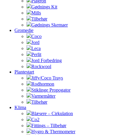
Plagron
Gødnings Kit
Mills
Tilbehør
Gødnings Skemaer
Gromedie
Coco
Jord
Leca
Perlit
Jord Forbedring
Rockwool
Plantestart
Jiffy/Coco Trays
Rodhormon
Stiklinge Propogator
Varmemåtter
Tilbehør
Klima
Blæsere – Cirkulation
Co2
Fittings – Tilbehør
Hygro & Thermometer