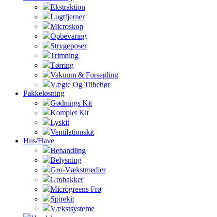
Ekstraktion
Lugtfjerner
Microskop
Opbevaring
Strygeposer
Trimning
Tørring
Vakuum & Forsegling
Vægte Og Tilbehør
Pakkeløsning
Gødnings Kit
Komplet Kit
Lyskit
Ventilationskit
Hus/Have
Behandling
Belysning
Gro-Vækstmedier
Grobakker
Microgreens Frø
Spirekit
Vækstsysteme