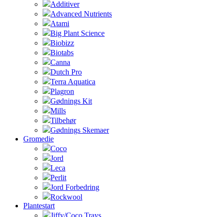
Additiver
Advanced Nutrients
Atami
Big Plant Science
Biobizz
Biotabs
Canna
Dutch Pro
Terra Aquatica
Plagron
Gødnings Kit
Mills
Tilbehør
Gødnings Skemaer
Gromedie
Coco
Jord
Leca
Perlit
Jord Forbedring
Rockwool
Plantestart
Jiffy/Coco Trays