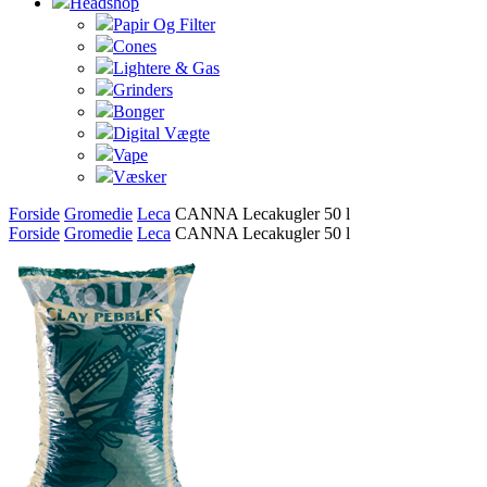
Headshop
Papir Og Filter
Cones
Lightere & Gas
Grinders
Bonger
Digital Vægte
Vape
Væsker
Forside
Gromedie
Leca
CANNA Lecakugler 50 l
Forside
Gromedie
Leca
CANNA Lecakugler 50 l