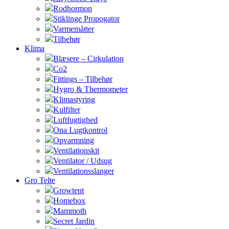
Rodhormon
Stiklinge Propogator
Varmemåtter
Tilbehør
Klima
Blæsere – Cirkulation
Co2
Fittings – Tilbehør
Hygro & Thermometer
Klimastyring
Kulfilter
Luftfugtighed
Ona Lugtkontrol
Opvarmning
Ventilationskit
Ventilator / Udsug
Ventilationsslanger
Gro Telte
Growtent
Homebox
Mammoth
Secret Jardin