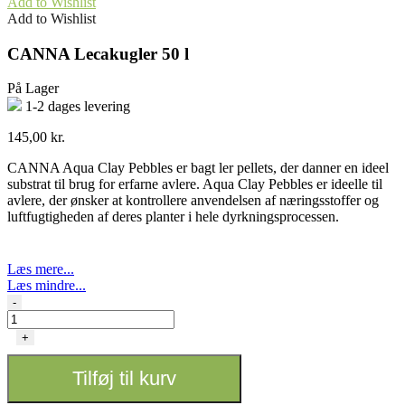
Add to Wishlist
Add to Wishlist
CANNA Lecakugler 50 l
På Lager
1-2 dages levering
145,00
kr.
CANNA Aqua Clay Pebbles er bagt ler pellets, der danner en ideel
substrat til brug for erfarne avlere. Aqua Clay Pebbles er ideelle til
avlere, der ønsker at kontrollere anvendelsen af næringsstoffer og
luftfugtigheden af deres planter i hele dyrkningsprocessen.
Læs mere...
Læs mindre...
CANNA
-
Lecakugler
50
+
l
antal
Tilføj til kurv