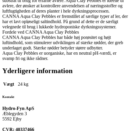
substrat til brug for erfarne avlere. Aqua Clay Pebbles er ideelle til
avlere, der ønsker at kontrollere anvendelsen af næringsstoffer og
luftfugtigheden af deres planter i hele dyrkningsprocessen.
CANNA Aqua Clay Pebbles er fremstillet af særlige typer af ler, der
har et lavt opløseligt saltindhold. På grund af dette er de særligt
velegnede til brug i lukkede hydroponiske dyrkningssystemer.
Fordele ved CANNA Aqua Clay Pebbles
CANNA Aqua Clay Pebbles har både høj porøsitet og højt
luftindhold, som stimulerer udviklingen af stærke rødder, der greb
underlaget godt. Stærke rødder betyder større udbytter.
Aqua Clay Pebbles er uorganiske, har en neutral pH-værdi, er
svamp fri og ikke rådner.
Yderligere information
Vægt
24 kg
Kontakt
Hydro-Fyn ApS
Æblegyden 3
5592 Ejby
CVR: 40337466