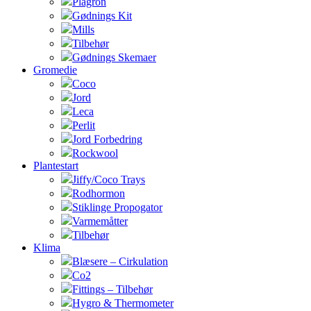
Plagron
Gødnings Kit
Mills
Tilbehør
Gødnings Skemaer
Gromedie
Coco
Jord
Leca
Perlit
Jord Forbedring
Rockwool
Plantestart
Jiffy/Coco Trays
Rodhormon
Stiklinge Propogator
Varmemåtter
Tilbehør
Klima
Blæsere – Cirkulation
Co2
Fittings – Tilbehør
Hygro & Thermometer