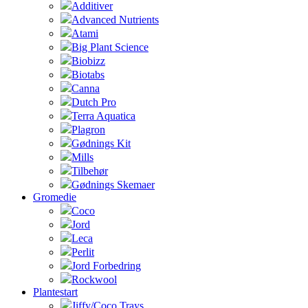
Additiver
Advanced Nutrients
Atami
Big Plant Science
Biobizz
Biotabs
Canna
Dutch Pro
Terra Aquatica
Plagron
Gødnings Kit
Mills
Tilbehør
Gødnings Skemaer
Gromedie
Coco
Jord
Leca
Perlit
Jord Forbedring
Rockwool
Plantestart
Jiffy/Coco Trays