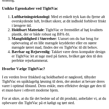
småting.
Unikke Egenskaber ved TightVac
Lufthætningsteknologi
: Med et enkelt tryk kan du fjerne alt
overskydende luft, hvilket sikrer, at dit indhold forbliver friskt
i længere tid.
Holdbart Materiale
: TightVac er fremstillet af høj kvalitets
plastik, der er både robust og BPA-fri.
Mangfoldighed i Størrelser
: Uanset om du har brug for
opbevaring af en lille mængde krydderier eller en større
mængde tørret mad, findes der en TightVac til dit behov.
Bærbar og Rejsevenlig
: Takket være dens kompakte design
er TightVac let at tage med på farten, hvilket gør den til den
perfekte rejsekammerat.
Hvorfor Vælge TightVac?
I en verden hvor friskhed og holdbarhed er nøgleord, tilbyder
TightVac en upåklagelig løsning til dem, der ønsker at bevare deres
varer i optimal tilstand. Dens enkle, men effektive design gør den til
et must-have i ethvert moderne hjem.
For at sikre, at du får det bedste ud af dit produkt, anbefaler vi, at du
opbevarer din TightVac på et køligt og tørt sted.