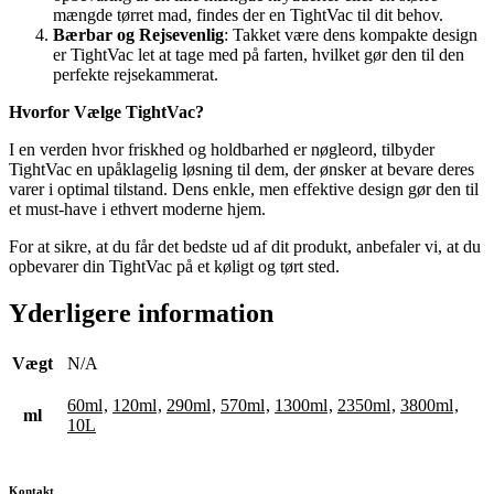
mængde tørret mad, findes der en TightVac til dit behov.
Bærbar og Rejsevenlig
: Takket være dens kompakte design
er TightVac let at tage med på farten, hvilket gør den til den
perfekte rejsekammerat.
Hvorfor Vælge TightVac?
I en verden hvor friskhed og holdbarhed er nøgleord, tilbyder
TightVac en upåklagelig løsning til dem, der ønsker at bevare deres
varer i optimal tilstand. Dens enkle, men effektive design gør den til
et must-have i ethvert moderne hjem.
For at sikre, at du får det bedste ud af dit produkt, anbefaler vi, at du
opbevarer din TightVac på et køligt og tørt sted.
Yderligere information
Vægt
N/A
60ml
,
120ml
,
290ml
,
570ml
,
1300ml
,
2350ml
,
3800ml
,
ml
10L
Kontakt