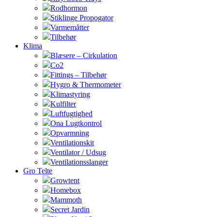
Rodhormon
Stiklinge Propogator
Varmemåtter
Tilbehør
Klima
Blæsere – Cirkulation
Co2
Fittings – Tilbehør
Hygro & Thermometer
Klimastyring
Kulfilter
Luftfugtighed
Ona Lugtkontrol
Opvarmning
Ventilationskit
Ventilator / Udsug
Ventilationsslanger
Gro Telte
Growtent
Homebox
Mammoth
Secret Jardin