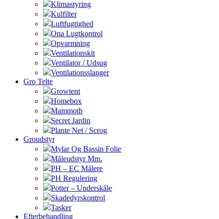
Klimastyring
Kulfilter
Luftfugtighed
Ona Lugtkontrol
Opvarmning
Ventilationskit
Ventilator / Udsug
Ventilationsslanger
Gro Telte
Growtent
Homebox
Mammoth
Secret Jardin
Plante Net / Scrog
Groudstyr
Mylar Og Bassin Folie
Måleudstyr Mm.
PH – EC Målere
PH Regulering
Potter – Underskåle
Skadedyrskontrol
Tasker
Efterbehandling