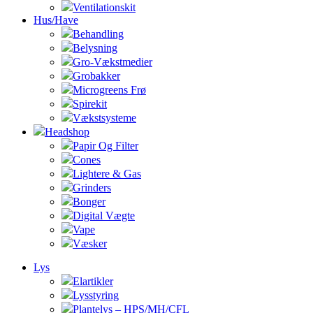
Ventilationskit
Hus/Have
Behandling
Belysning
Gro-Vækstmedier
Grobakker
Microgreens Frø
Spirekit
Vækstsysteme
Headshop
Papir Og Filter
Cones
Lightere & Gas
Grinders
Bonger
Digital Vægte
Vape
Væsker
Lys
Elartikler
Lysstyring
Plantelys – HPS/MH/CFL