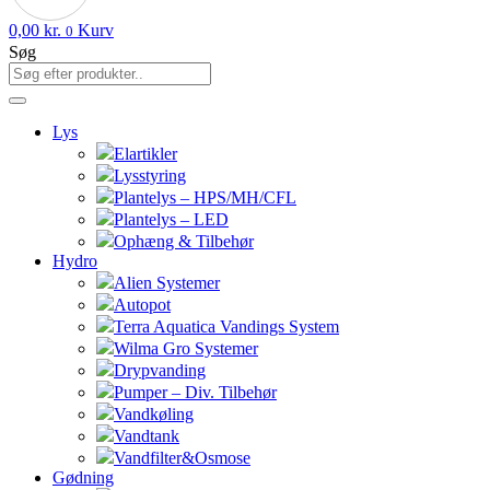
0,00
kr.
Kurv
0
Søg
Lys
Elartikler
Lysstyring
Plantelys – HPS/MH/CFL
Plantelys – LED
Ophæng & Tilbehør
Hydro
Alien Systemer
Autopot
Terra Aquatica Vandings System
Wilma Gro Systemer
Drypvanding
Pumper – Div. Tilbehør
Vandkøling
Vandtank
Vandfilter&Osmose
Gødning