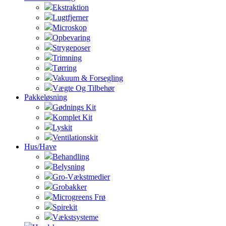
Ekstraktion
Lugtfjerner
Microskop
Opbevaring
Strygeposer
Trimning
Tørring
Vakuum & Forsegling
Vægte Og Tilbehør
Pakkeløsning
Gødnings Kit
Komplet Kit
Lyskit
Ventilationskit
Hus/Have
Behandling
Belysning
Gro-Vækstmedier
Grobakker
Microgreens Frø
Spirekit
Vækstsysteme