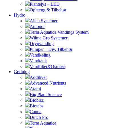
Plantelys – LED
Ophæng & Tilbehør
Hydro
Alien Systemer
Autopot
Terra Aquatica Vandings System
Wilma Gro Systemer
Drypvanding
Pumper – Div. Tilbehør
Vandkøling
Vandtank
Vandfilter&Osmose
Gødning
Additiver
Advanced Nutrients
Atami
Big Plant Science
Biobizz
Biotabs
Canna
Dutch Pro
Terra Aquatica