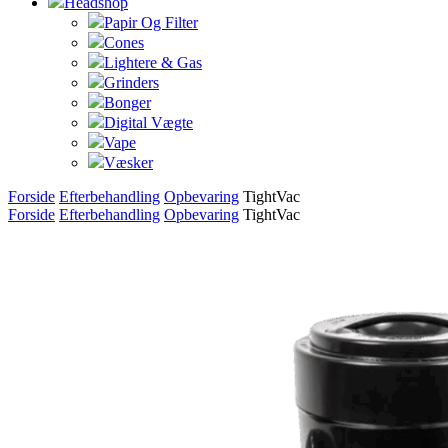
Headshop
Papir Og Filter
Cones
Lightere & Gas
Grinders
Bonger
Digital Vægte
Vape
Væsker
Forside
Efterbehandling
Opbevaring
TightVac
Forside
Efterbehandling
Opbevaring
TightVac