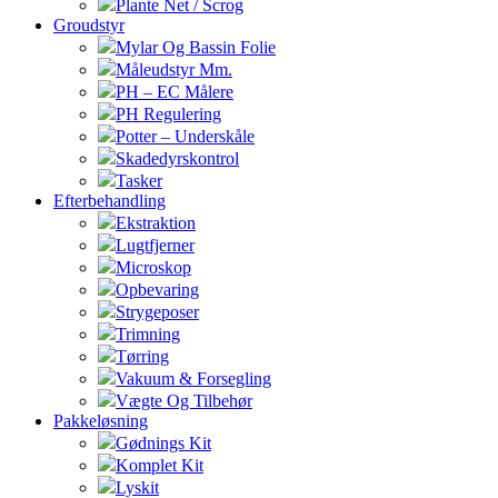
Plante Net / Scrog
Groudstyr
Mylar Og Bassin Folie
Måleudstyr Mm.
PH – EC Målere
PH Regulering
Potter – Underskåle
Skadedyrskontrol
Tasker
Efterbehandling
Ekstraktion
Lugtfjerner
Microskop
Opbevaring
Strygeposer
Trimning
Tørring
Vakuum & Forsegling
Vægte Og Tilbehør
Pakkeløsning
Gødnings Kit
Komplet Kit
Lyskit