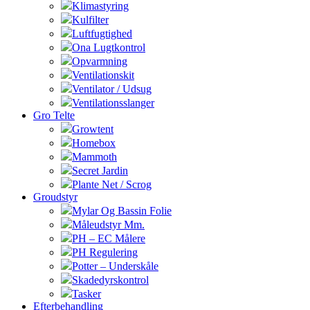
Klimastyring
Kulfilter
Luftfugtighed
Ona Lugtkontrol
Opvarmning
Ventilationskit
Ventilator / Udsug
Ventilationsslanger
Gro Telte
Growtent
Homebox
Mammoth
Secret Jardin
Plante Net / Scrog
Groudstyr
Mylar Og Bassin Folie
Måleudstyr Mm.
PH – EC Målere
PH Regulering
Potter – Underskåle
Skadedyrskontrol
Tasker
Efterbehandling