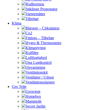
Rodhormon
Stiklinge Propogator
Varmemåtter
Tilbehør
Klima
Blæsere – Cirkulation
Co2
Fittings – Tilbehør
Hygro & Thermometer
Klimastyring
Kulfilter
Luftfugtighed
Ona Lugtkontrol
Opvarmning
Ventilationskit
Ventilator / Udsug
Ventilationsslanger
Gro Telte
Growtent
Homebox
Mammoth
Secret Jardin