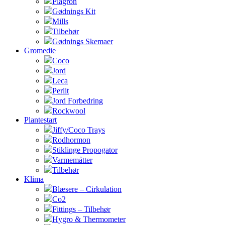
Plagron
Gødnings Kit
Mills
Tilbehør
Gødnings Skemaer
Gromedie
Coco
Jord
Leca
Perlit
Jord Forbedring
Rockwool
Plantestart
Jiffy/Coco Trays
Rodhormon
Stiklinge Propogator
Varmemåtter
Tilbehør
Klima
Blæsere – Cirkulation
Co2
Fittings – Tilbehør
Hygro & Thermometer