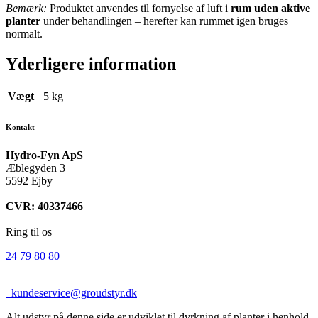
Bemærk:
Produktet anvendes til fornyelse af luft i
rum uden aktive
planter
under behandlingen – herefter kan rummet igen bruges
normalt.
Yderligere information
Vægt
5 kg
Kontakt
Hydro-Fyn ApS
Æblegyden 3
5592 Ejby
CVR: 40337466
Ring til os
24 79 80 80
kundeservice@groudstyr.dk
Alt udstyr på denne side er udviklet til dyrkning af planter i henhold