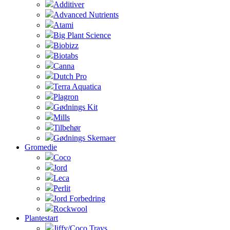
Additiver
Advanced Nutrients
Atami
Big Plant Science
Biobizz
Biotabs
Canna
Dutch Pro
Terra Aquatica
Plagron
Gødnings Kit
Mills
Tilbehør
Gødnings Skemaer
Gromedie
Coco
Jord
Leca
Perlit
Jord Forbedring
Rockwool
Plantestart
Jiffy/Coco Trays