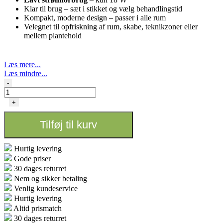
Klar til brug – sæt i stikket og vælg behandlingstid
Kompakt, moderne design – passer i alle rum
Velegnet til opfriskning af rum, skabe, teknikzoner eller
mellem plantehold
Læs mere...
Læs mindre...
OZONIZER
-
18W
–
+
500MG/H
antal
Tilføj til kurv
Hurtig levering
Gode priser
30 dages returret
Nem og sikker betaling
Venlig kundeservice
Hurtig levering
Altid prismatch
30 dages returret