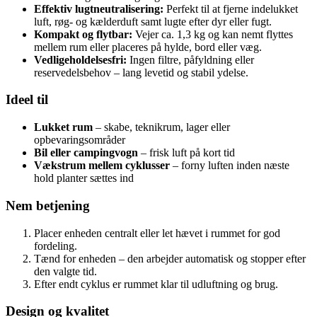
Effektiv lugtneutralisering:
Perfekt til at fjerne indelukket
luft, røg- og kælderduft samt lugte efter dyr eller fugt.
Kompakt og flytbar:
Vejer ca. 1,3 kg og kan nemt flyttes
mellem rum eller placeres på hylde, bord eller væg.
Vedligeholdelsesfri:
Ingen filtre, påfyldning eller
reservedelsbehov – lang levetid og stabil ydelse.
Ideel til
Lukket rum
– skabe, teknikrum, lager eller
opbevaringsområder
Bil eller campingvogn
– frisk luft på kort tid
Vækstrum mellem cyklusser
– forny luften inden næste
hold planter sættes ind
Nem betjening
Placer enheden centralt eller let hævet i rummet for god
fordeling.
Tænd for enheden – den arbejder automatisk og stopper efter
den valgte tid.
Efter endt cyklus er rummet klar til udluftning og brug.
Design og kvalitet