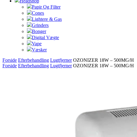
Headshop
Papir Og Filter
Cones
Lightere & Gas
Grinders
Bonger
Digital Vægte
Vape
Væsker
Forside
Efterbehandling
Lugtfjerner
OZONIZER 18W – 500MG/H
Forside
Efterbehandling
Lugtfjerner
OZONIZER 18W – 500MG/H