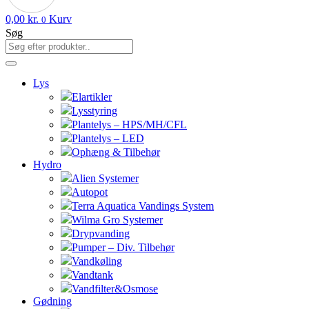
0,00
kr.
Kurv
0
Søg
Lys
Elartikler
Lysstyring
Plantelys – HPS/MH/CFL
Plantelys – LED
Ophæng & Tilbehør
Hydro
Alien Systemer
Autopot
Terra Aquatica Vandings System
Wilma Gro Systemer
Drypvanding
Pumper – Div. Tilbehør
Vandkøling
Vandtank
Vandfilter&Osmose
Gødning