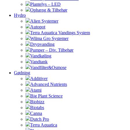
Plantelys – LED
Ophæng & Tilbehør
Hydro
Alien Systemer
Autopot
Terra Aquatica Vandings System
Wilma Gro Systemer
Drypvanding
Pumper – Div. Tilbehør
Vandkøling
Vandtank
Vandfilter&Osmose
Gødning
Additiver
Advanced Nutrients
Atami
Big Plant Science
Biobizz
Biotabs
Canna
Dutch Pro
Terra Aquatica