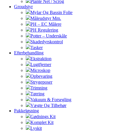
Plante Net / Scrog
Groudstyr
Mylar Og Bassin Folie
Måleudstyr Mm.
PH – EC Målere
PH Regulering
Potter – Underskåle
Skadedyrskontrol
Tasker
Efterbehandling
Ekstraktion
Lugtfjerner
Microskop
Opbevaring
Strygeposer
Trimning
Tørring
Vakuum & Forsegling
Vægte Og Tilbehør
Pakkeløsning
Gødnings Kit
Komplet Kit
Lyskit