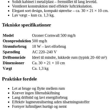
Solidt kabinet i metal/plast – fremstillet til lang levetid.
Ventileret konstruktion med effektiv luftcirkulation.
Elegant sort design, kompakt størrelse – ca. 30 × 21 × 10 cm.
Lav vægt – kun ca. 1,3 kg.
Tekniske specifikationer
Model
Ozoner Cornwall 500 mg/h
Ozonproduktion
500 mg/h
Strømforbrug
18 W – lavt elforbrug
Spænding
AC 220–240 V
Driftsområde
Ideel til mindre, lukkede rum (typisk 20–60 m²)
Dimensioner
Ca. 30 × 21 × 10 cm
Vægt
Ca. 1,3 kg
Praktiske fordele
Let at bruge og flytte mellem rum
Kræver ingen filterudskiftning
Lang driftstid og lavt energiforbrug
Effektiv lugtneutralisering uden tilsætningsstoffer
Fornyer luftmiljøet hurtigt og nemt