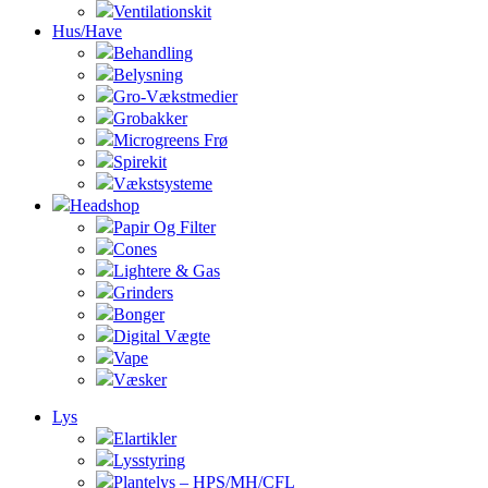
Ventilationskit
Hus/Have
Behandling
Belysning
Gro-Vækstmedier
Grobakker
Microgreens Frø
Spirekit
Vækstsysteme
Headshop
Papir Og Filter
Cones
Lightere & Gas
Grinders
Bonger
Digital Vægte
Vape
Væsker
Lys
Elartikler
Lysstyring
Plantelys – HPS/MH/CFL