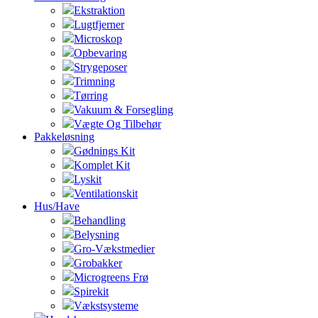
Ekstraktion
Lugtfjerner
Microskop
Opbevaring
Strygeposer
Trimning
Tørring
Vakuum & Forsegling
Vægte Og Tilbehør
Pakkeløsning
Gødnings Kit
Komplet Kit
Lyskit
Ventilationskit
Hus/Have
Behandling
Belysning
Gro-Vækstmedier
Grobakker
Microgreens Frø
Spirekit
Vækstsysteme