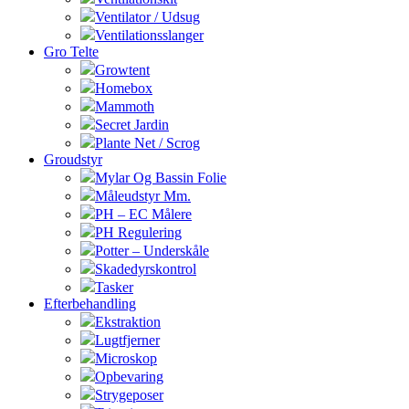
Ventilator / Udsug
Ventilationsslanger
Gro Telte
Growtent
Homebox
Mammoth
Secret Jardin
Plante Net / Scrog
Groudstyr
Mylar Og Bassin Folie
Måleudstyr Mm.
PH – EC Målere
PH Regulering
Potter – Underskåle
Skadedyrskontrol
Tasker
Efterbehandling
Ekstraktion
Lugtfjerner
Microskop
Opbevaring
Strygeposer