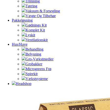
Trimning
Tørring
Vakuum & Forsegling
Vægte Og Tilbehør
Pakkeløsning
Gødnings Kit
Komplet Kit
Lyskit
Ventilationskit
Hus/Have
Behandling
Belysning
Gro-Vækstmedier
Grobakker
Microgreens Frø
Spirekit
Vækstsysteme
Headshop