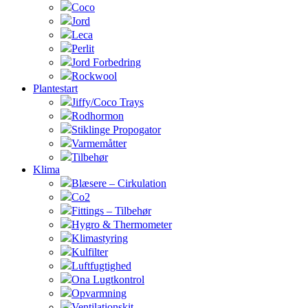
Coco
Jord
Leca
Perlit
Jord Forbedring
Rockwool
Plantestart
Jiffy/Coco Trays
Rodhormon
Stiklinge Propogator
Varmemåtter
Tilbehør
Klima
Blæsere – Cirkulation
Co2
Fittings – Tilbehør
Hygro & Thermometer
Klimastyring
Kulfilter
Luftfugtighed
Ona Lugtkontrol
Opvarmning
Ventilationskit