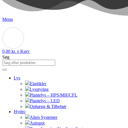
Menu
0,00
kr.
Kurv
0
Søg
Lys
Elartikler
Lysstyring
Plantelys – HPS/MH/CFL
Plantelys – LED
Ophæng & Tilbehør
Hydro
Alien Systemer
Autopot