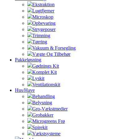
Ekstraktion
Lugtfjerner
Microskop
Opbevaring
Strygeposer
Trimning
Tørring
Vakuum & Forsegling
Vægte Og Tilbehør
Pakkeløsning
Gødnings Kit
Komplet Kit
Lyskit
Ventilationskit
Hus/Have
Behandling
Belysning
Gro-Vækstmedier
Grobakker
Microgreens Frø
Spirekit
Vækstsysteme