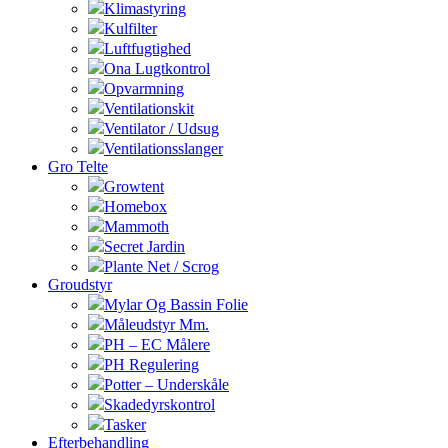
Klimastyring
Kulfilter
Luftfugtighed
Ona Lugtkontrol
Opvarmning
Ventilationskit
Ventilator / Udsug
Ventilationsslanger
Gro Telte
Growtent
Homebox
Mammoth
Secret Jardin
Plante Net / Scrog
Groudstyr
Mylar Og Bassin Folie
Måleudstyr Mm.
PH – EC Målere
PH Regulering
Potter – Underskåle
Skadedyrskontrol
Tasker
Efterbehandling