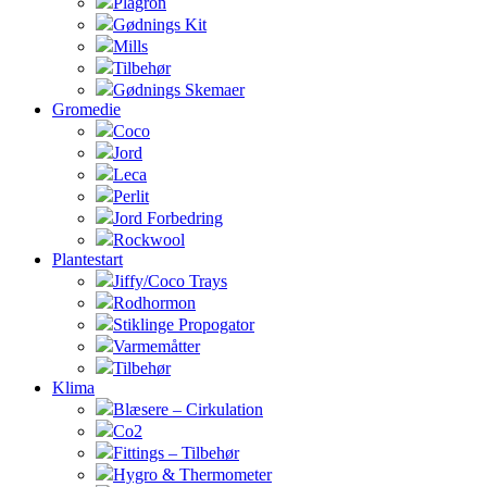
Plagron
Gødnings Kit
Mills
Tilbehør
Gødnings Skemaer
Gromedie
Coco
Jord
Leca
Perlit
Jord Forbedring
Rockwool
Plantestart
Jiffy/Coco Trays
Rodhormon
Stiklinge Propogator
Varmemåtter
Tilbehør
Klima
Blæsere – Cirkulation
Co2
Fittings – Tilbehør
Hygro & Thermometer