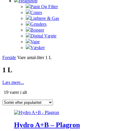
Headshop
Papir Og Filter
Cones
Lightere & Gas
Grinders
Bonger
Digital Vægte
Vape
Væsker
Forside
Vare antal-liter
1 L
1 L
Læs mere...
Sorteret
19 varer i alt
efter
popularitet
Dette
vare
har
Hydro A+B – Plagron
flere