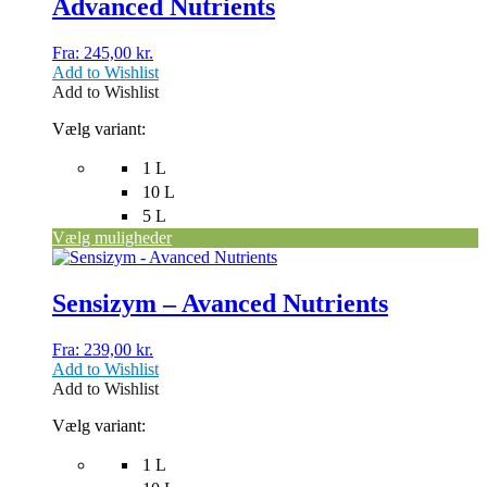
Advanced Nutrients
varianter.
Mulighederne
kan
Fra:
245,00
kr.
vælges
Add to Wishlist
på
Add to Wishlist
varesiden
Vælg variant:
1 L
10 L
5 L
Vælg muligheder
Dette
vare
har
Sensizym – Avanced Nutrients
flere
varianter.
Fra:
239,00
kr.
Mulighederne
Add to Wishlist
kan
Add to Wishlist
vælges
på
Vælg variant:
varesiden
1 L