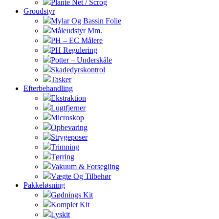
Plante Net / Scrog
Groudstyr
Mylar Og Bassin Folie
Måleudstyr Mm.
PH – EC Målere
PH Regulering
Potter – Underskåle
Skadedyrskontrol
Tasker
Efterbehandling
Ekstraktion
Lugtfjerner
Microskop
Opbevaring
Strygeposer
Trimning
Tørring
Vakuum & Forsegling
Vægte Og Tilbehør
Pakkeløsning
Gødnings Kit
Komplet Kit
Lyskit