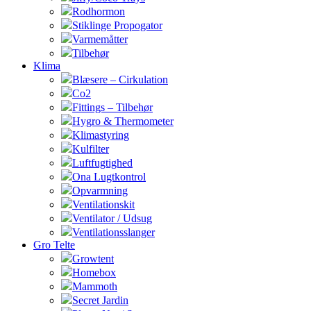
Rodhormon
Stiklinge Propogator
Varmemåtter
Tilbehør
Klima
Blæsere – Cirkulation
Co2
Fittings – Tilbehør
Hygro & Thermometer
Klimastyring
Kulfilter
Luftfugtighed
Ona Lugtkontrol
Opvarmning
Ventilationskit
Ventilator / Udsug
Ventilationsslanger
Gro Telte
Growtent
Homebox
Mammoth
Secret Jardin