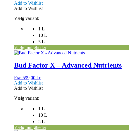
Add to Wishlist
kan
Add to Wishlist
vælges
på
Vælg variant:
varesiden
1 L
10 L
5 L
Vælg muligheder
Dette
vare
har
Bud Factor X – Advanced Nutrients
flere
varianter.
Fra:
599,00
kr.
Mulighederne
Add to Wishlist
kan
Add to Wishlist
vælges
på
Vælg variant:
varesiden
1 L
10 L
5 L
Vælg muligheder