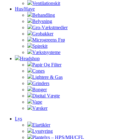
Ventilationskit
Hus/Have
Behandling
Belysning
Gro-Vækstmedier
Grobakker
Microgreens Frø
Spirekit
Vækstsysteme
Headshop
Papir Og Filter
Cones
Lightere & Gas
Grinders
Bonger
Digital Vægte
Vape
Væsker
Lys
Elartikler
Lysstyring
Plantelys – HPS/MH/CFL