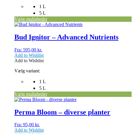
1 L
5 L
Vælg muligheder
Dette
vare
har
Bud Ignitor – Advanced Nutrients
flere
varianter.
Fra:
595,00
kr.
Mulighederne
Add to Wishlist
kan
Add to Wishlist
vælges
på
Vælg variant:
varesiden
1 L
5 L
Vælg muligheder
Dette
vare
har
Perma Bloom – diverse planter
flere
varianter.
Fra:
95,00
kr.
Mulighederne
Add to Wishlist
kan