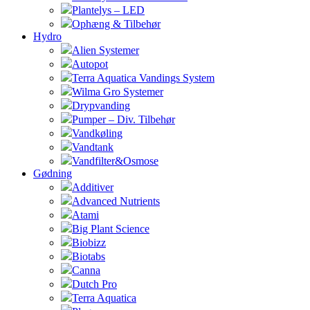
Plantelys – LED
Ophæng & Tilbehør
Hydro
Alien Systemer
Autopot
Terra Aquatica Vandings System
Wilma Gro Systemer
Drypvanding
Pumper – Div. Tilbehør
Vandkøling
Vandtank
Vandfilter&Osmose
Gødning
Additiver
Advanced Nutrients
Atami
Big Plant Science
Biobizz
Biotabs
Canna
Dutch Pro
Terra Aquatica