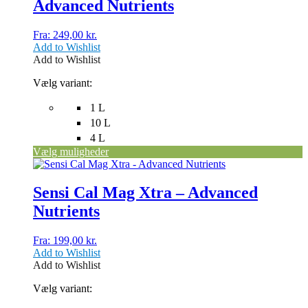
Advanced Nutrients
varianter.
Mulighederne
kan
Fra:
249,00
kr.
vælges
Add to Wishlist
på
Add to Wishlist
varesiden
Vælg variant:
1 L
10 L
4 L
Vælg muligheder
Dette
vare
har
Sensi Cal Mag Xtra – Advanced
flere
Nutrients
varianter.
Mulighederne
kan
Fra:
199,00
kr.
vælges
Add to Wishlist
på
Add to Wishlist
varesiden
Vælg variant: