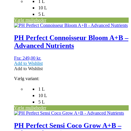
1 L
10 L
5 L
Vælg muligheder
Dette
vare
har
PH Perfect Connoisseur Bloom A+B –
flere
Advanced Nutrients
varianter.
Mulighederne
kan
Fra:
249,00
kr.
vælges
Add to Wishlist
på
Add to Wishlist
varesiden
Vælg variant:
1 L
10 L
5 L
Vælg muligheder
Dette
vare
har
PH Perfect Sensi Coco Grow A+B –
flere