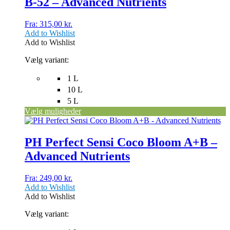
B-52 – Advanced Nutrients
Fra:
315,00
kr.
Add to Wishlist
Add to Wishlist
Vælg variant:
1 L
10 L
5 L
Vælg muligheder
Dette
vare
har
PH Perfect Sensi Coco Bloom A+B –
flere
Advanced Nutrients
varianter.
Mulighederne
kan
Fra:
249,00
kr.
vælges
Add to Wishlist
på
Add to Wishlist
varesiden
Vælg variant: