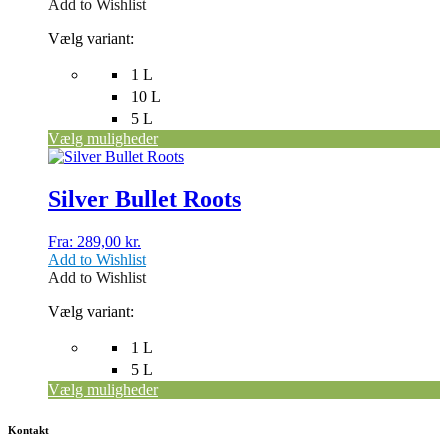
Add to Wishlist
vælges
på
Vælg variant:
varesiden
1 L
10 L
5 L
Vælg muligheder
Dette
vare
har
Silver Bullet Roots
flere
varianter.
Fra:
289,00
kr.
Mulighederne
Add to Wishlist
kan
Add to Wishlist
vælges
på
Vælg variant:
varesiden
1 L
5 L
Vælg muligheder
Kontakt