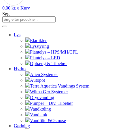
0,00
kr.
Kurv
0
Søg
Lys
Elartikler
Lysstyring
Plantelys – HPS/MH/CFL
Plantelys – LED
Ophæng & Tilbehør
Hydro
Alien Systemer
Autopot
Terra Aquatica Vandings System
Wilma Gro Systemer
Drypvanding
Pumper – Div. Tilbehør
Vandkøling
Vandtank
Vandfilter&Osmose
Gødning