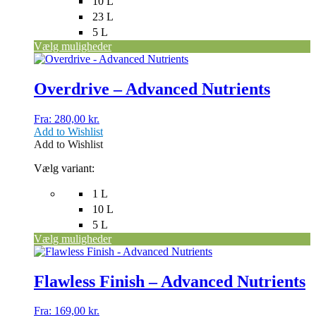
10 L
23 L
5 L
Vælg muligheder
Dette
vare
har
Overdrive – Advanced Nutrients
flere
varianter.
Fra:
280,00
kr.
Mulighederne
Add to Wishlist
kan
Add to Wishlist
vælges
på
Vælg variant:
varesiden
1 L
10 L
5 L
Vælg muligheder
Dette
vare
har
Flawless Finish – Advanced Nutrients
flere
varianter.
Fra:
169,00
kr.
Mulighederne