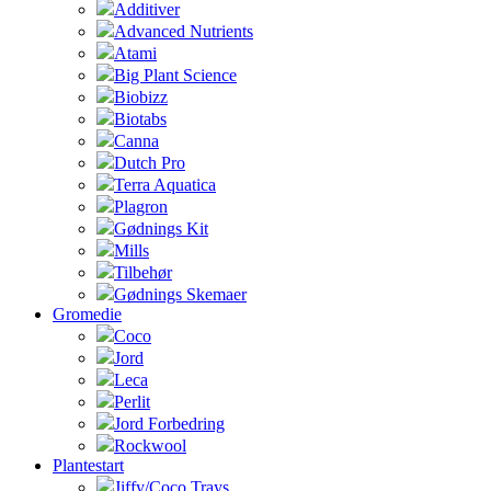
Additiver
Advanced Nutrients
Atami
Big Plant Science
Biobizz
Biotabs
Canna
Dutch Pro
Terra Aquatica
Plagron
Gødnings Kit
Mills
Tilbehør
Gødnings Skemaer
Gromedie
Coco
Jord
Leca
Perlit
Jord Forbedring
Rockwool
Plantestart
Jiffy/Coco Trays