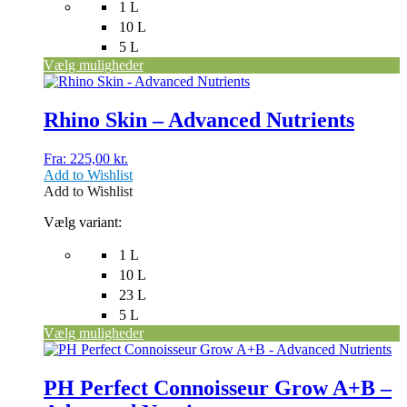
1 L
10 L
5 L
Vælg muligheder
Dette
vare
har
Rhino Skin – Advanced Nutrients
flere
varianter.
Fra:
225,00
kr.
Mulighederne
Add to Wishlist
kan
Add to Wishlist
vælges
på
Vælg variant:
varesiden
1 L
10 L
23 L
5 L
Vælg muligheder
Dette
vare
har
PH Perfect Connoisseur Grow A+B –
flere