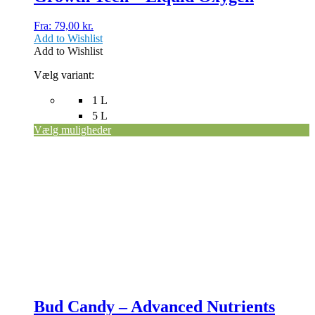
Fra:
79,00
kr.
Add to Wishlist
Add to Wishlist
Vælg variant:
1 L
5 L
Vælg muligheder
Dette
vare
har
flere
varianter.
Mulighederne
kan
vælges
på
varesiden
Bud Candy – Advanced Nutrients