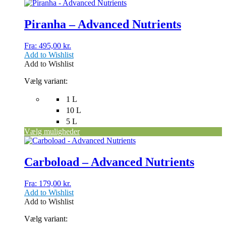
Dette
vare
har
Piranha – Advanced Nutrients
flere
varianter.
Fra:
495,00
kr.
Mulighederne
Add to Wishlist
kan
Add to Wishlist
vælges
på
Vælg variant:
varesiden
1 L
10 L
5 L
Vælg muligheder
Dette
vare
har
Carboload – Advanced Nutrients
flere
varianter.
Fra:
179,00
kr.
Mulighederne
Add to Wishlist
kan
Add to Wishlist
vælges
på
Vælg variant:
varesiden