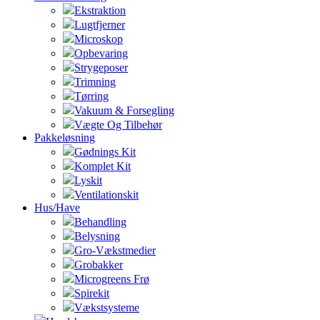
Ekstraktion
Lugtfjerner
Microskop
Opbevaring
Strygeposer
Trimning
Tørring
Vakuum & Forsegling
Vægte Og Tilbehør
Pakkeløsning
Gødnings Kit
Komplet Kit
Lyskit
Ventilationskit
Hus/Have
Behandling
Belysning
Gro-Vækstmedier
Grobakker
Microgreens Frø
Spirekit
Vækstsysteme