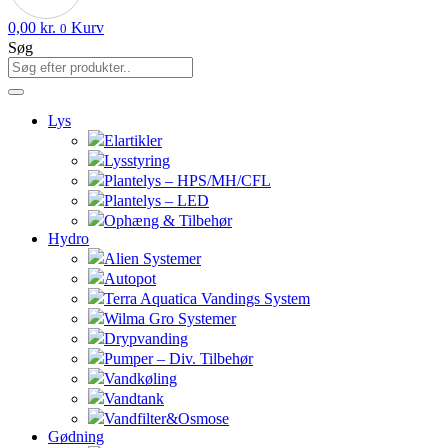
0,00
kr.
Kurv
0
Søg
Lys
Elartikler
Lysstyring
Plantelys – HPS/MH/CFL
Plantelys – LED
Ophæng & Tilbehør
Hydro
Alien Systemer
Autopot
Terra Aquatica Vandings System
Wilma Gro Systemer
Drypvanding
Pumper – Div. Tilbehør
Vandkøling
Vandtank
Vandfilter&Osmose
Gødning