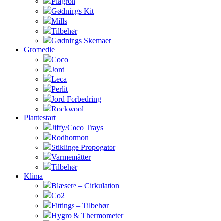
Plagron
Gødnings Kit
Mills
Tilbehør
Gødnings Skemaer
Gromedie
Coco
Jord
Leca
Perlit
Jord Forbedring
Rockwool
Plantestart
Jiffy/Coco Trays
Rodhormon
Stiklinge Propogator
Varmemåtter
Tilbehør
Klima
Blæsere – Cirkulation
Co2
Fittings – Tilbehør
Hygro & Thermometer