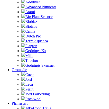
Additiver
Advanced Nutrients
Atami
Big Plant Science
Biobizz
Biotabs
Canna
Dutch Pro
Terra Aquatica
Plagron
Gødnings Kit
Mills
Tilbehør
Gødnings Skemaer
Gromedie
Coco
Jord
Leca
Perlit
Jord Forbedring
Rockwool
Plantestart
Jiffy/Coco Trays