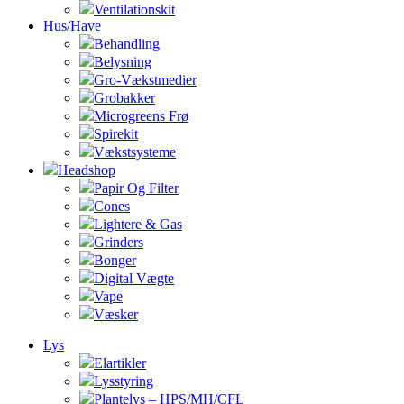
Ventilationskit
Hus/Have
Behandling
Belysning
Gro-Vækstmedier
Grobakker
Microgreens Frø
Spirekit
Vækstsysteme
Headshop
Papir Og Filter
Cones
Lightere & Gas
Grinders
Bonger
Digital Vægte
Vape
Væsker
Lys
Elartikler
Lysstyring
Plantelys – HPS/MH/CFL