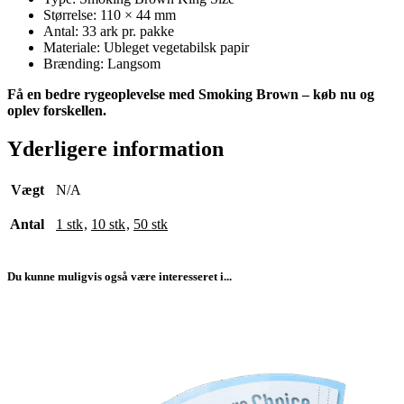
Størrelse: 110 × 44 mm
Antal: 33 ark pr. pakke
Materiale: Ubleget vegetabilsk papir
Brænding: Langsom
Få en bedre rygeoplevelse med Smoking Brown – køb nu og
oplev forskellen.
Yderligere information
Vægt
N/A
Antal
1 stk
,
10 stk
,
50 stk
Du kunne muligvis også være interesseret i...