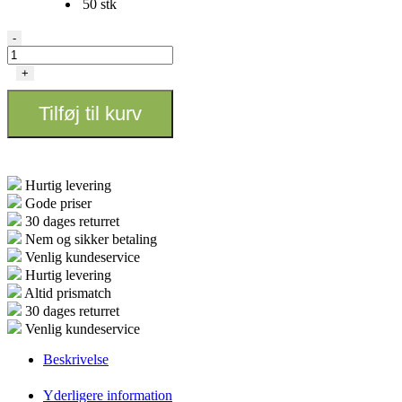
50 stk
Smoking
-
-
Brown
+
King
Size
Tilføj til kurv
Paper
antal
Hurtig levering
Gode priser
30 dages returret
Nem og sikker betaling
Venlig kundeservice
Hurtig levering
Altid prismatch
30 dages returret
Venlig kundeservice
Beskrivelse
Yderligere information