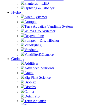
Plantelys – LED
Ophæng & Tilbehør
Hydro
Alien Systemer
Autopot
Terra Aquatica Vandings System
Wilma Gro Systemer
Drypvanding
Pumper – Div. Tilbehør
Vandkøling
Vandtank
Vandfilter&Osmose
Gødning
Additiver
Advanced Nutrients
Atami
Big Plant Science
Biobizz
Biotabs
Canna
Dutch Pro
Terra Aquatica