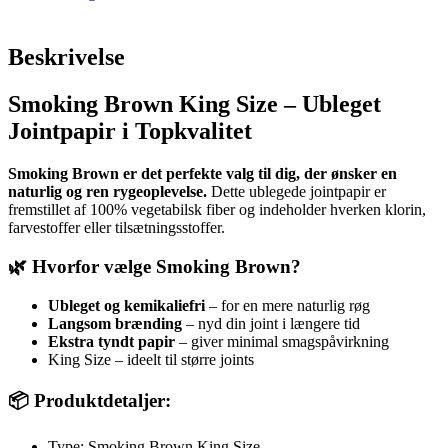
Beskrivelse
Smoking Brown King Size – Ubleget
Jointpapir i Topkvalitet
Smoking Brown er det perfekte valg til dig, der ønsker en
naturlig og ren rygeoplevelse.
Dette ublegede jointpapir er
fremstillet af 100% vegetabilsk fiber og indeholder hverken klorin,
farvestoffer eller tilsætningsstoffer.
🌿 Hvorfor vælge Smoking Brown?
Ubleget og kemikaliefri
– for en mere naturlig røg
Langsom brænding
– nyd din joint i længere tid
Ekstra tyndt papir
– giver minimal smagspåvirkning
King Size – ideelt til større joints
📦 Produktdetaljer:
Type: Smoking Brown King Size