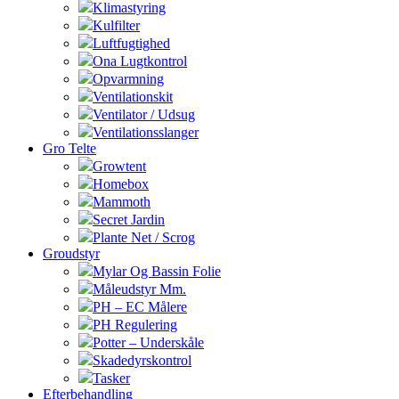
Klimastyring
Kulfilter
Luftfugtighed
Ona Lugtkontrol
Opvarmning
Ventilationskit
Ventilator / Udsug
Ventilationsslanger
Gro Telte
Growtent
Homebox
Mammoth
Secret Jardin
Plante Net / Scrog
Groudstyr
Mylar Og Bassin Folie
Måleudstyr Mm.
PH – EC Målere
PH Regulering
Potter – Underskåle
Skadedyrskontrol
Tasker
Efterbehandling