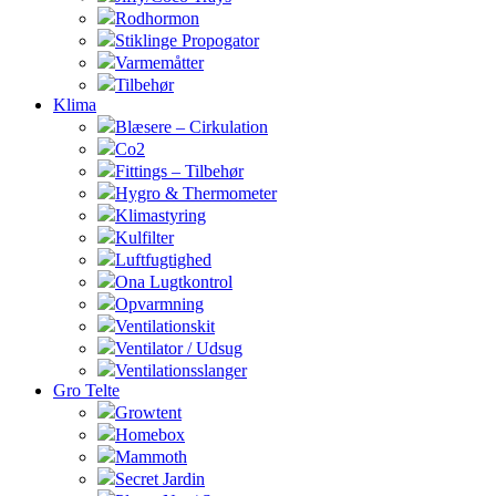
Rodhormon
Stiklinge Propogator
Varmemåtter
Tilbehør
Klima
Blæsere – Cirkulation
Co2
Fittings – Tilbehør
Hygro & Thermometer
Klimastyring
Kulfilter
Luftfugtighed
Ona Lugtkontrol
Opvarmning
Ventilationskit
Ventilator / Udsug
Ventilationsslanger
Gro Telte
Growtent
Homebox
Mammoth
Secret Jardin