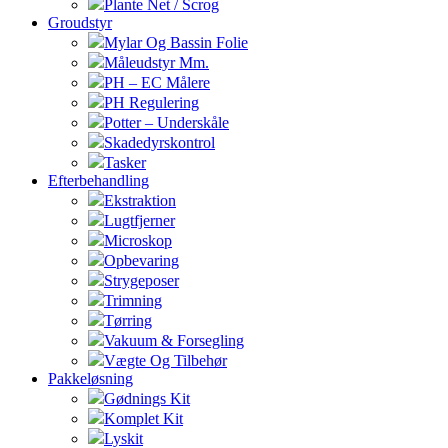
Plante Net / Scrog
Groudstyr
Mylar Og Bassin Folie
Måleudstyr Mm.
PH – EC Målere
PH Regulering
Potter – Underskåle
Skadedyrskontrol
Tasker
Efterbehandling
Ekstraktion
Lugtfjerner
Microskop
Opbevaring
Strygeposer
Trimning
Tørring
Vakuum & Forsegling
Vægte Og Tilbehør
Pakkeløsning
Gødnings Kit
Komplet Kit
Lyskit