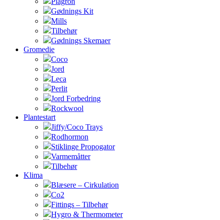
Plagron
Gødnings Kit
Mills
Tilbehør
Gødnings Skemaer
Gromedie
Coco
Jord
Leca
Perlit
Jord Forbedring
Rockwool
Plantestart
Jiffy/Coco Trays
Rodhormon
Stiklinge Propogator
Varmemåtter
Tilbehør
Klima
Blæsere – Cirkulation
Co2
Fittings – Tilbehør
Hygro & Thermometer