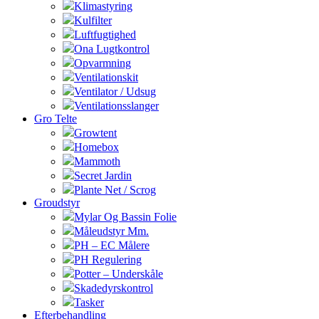
Klimastyring
Kulfilter
Luftfugtighed
Ona Lugtkontrol
Opvarmning
Ventilationskit
Ventilator / Udsug
Ventilationsslanger
Gro Telte
Growtent
Homebox
Mammoth
Secret Jardin
Plante Net / Scrog
Groudstyr
Mylar Og Bassin Folie
Måleudstyr Mm.
PH – EC Målere
PH Regulering
Potter – Underskåle
Skadedyrskontrol
Tasker
Efterbehandling