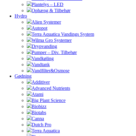
Plantelys – LED
Ophæng & Tilbehør
Hydro
Alien Systemer
Autopot
Terra Aquatica Vandings System
Wilma Gro Systemer
Drypvanding
Pumper – Div. Tilbehør
Vandkøling
Vandtank
Vandfilter&Osmose
Gødning
Additiver
Advanced Nutrients
Atami
Big Plant Science
Biobizz
Biotabs
Canna
Dutch Pro
Terra Aquatica