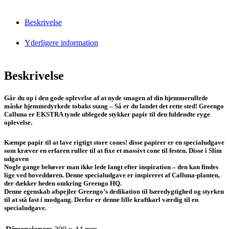
Beskrivelse
Yderligere information
Beskrivelse
Går du op i den gode oplevelse af at nyde smagen af din hjemmerullede
måske hjemmedyrkede tobaks stang – Så er du landet det rette sted! Greengo
Calluna er EKSTRA tynde ublegede stykker papir til den fuldendte ryge
oplevelse.
Kæmpe papir til at lave rigtigt store cones! disse papirer er en specialudgave
som kræver en erfaren ruller til at fixe et massivt cone til festen. Disse i Slim
udgaven
Nogle gange behøver man ikke lede langt efter inspiration – den kan findes
lige ved hoveddøren. Denne specialudgave er inspireret af Calluna-planten,
der dækker heden omkring Greengo HQ.
Denne egenskab afspejler Greengo’s dedikation til bæredygtighed og styrken
til at stå fast i modgang. Derfor er denne lille kraftkarl værdig til en
specialudgave.