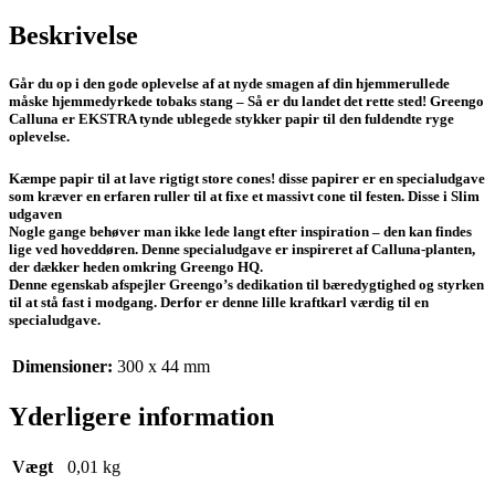
Beskrivelse
Går du op i den gode oplevelse af at nyde smagen af din hjemmerullede
måske hjemmedyrkede tobaks stang – Så er du landet det rette sted! Greengo
Calluna er EKSTRA tynde ublegede stykker papir til den fuldendte ryge
oplevelse.
Kæmpe papir til at lave rigtigt store cones! disse papirer er en specialudgave
som kræver en erfaren ruller til at fixe et massivt cone til festen. Disse i Slim
udgaven
Nogle gange behøver man ikke lede langt efter inspiration – den kan findes
lige ved hoveddøren. Denne specialudgave er inspireret af Calluna-planten,
der dækker heden omkring Greengo HQ.
Denne egenskab afspejler Greengo’s dedikation til bæredygtighed og styrken
til at stå fast i modgang. Derfor er denne lille kraftkarl værdig til en
specialudgave.
Dimensioner:
300 x 44 mm
Yderligere information
Vægt
0,01 kg