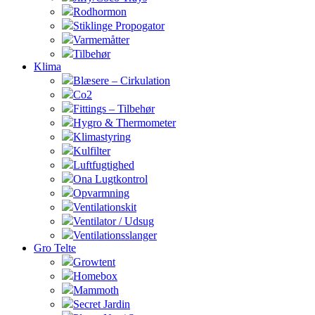
Rodhormon
Stiklinge Propogator
Varmemåtter
Tilbehør
Klima
Blæsere – Cirkulation
Co2
Fittings – Tilbehør
Hygro & Thermometer
Klimastyring
Kulfilter
Luftfugtighed
Ona Lugtkontrol
Opvarmning
Ventilationskit
Ventilator / Udsug
Ventilationsslanger
Gro Telte
Growtent
Homebox
Mammoth
Secret Jardin