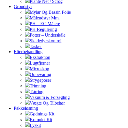
Plante Net / Scrog
Groudstyr
Mylar Og Bassin Folie
Måleudstyr Mm.
PH – EC Målere
PH Regulering
Potter – Underskåle
Skadedyrskontrol
Tasker
Efterbehandling
Ekstraktion
Lugtfjerner
Microskop
Opbevaring
Strygeposer
Trimning
Tørring
Vakuum & Forsegling
Vægte Og Tilbehør
Pakkeløsning
Gødnings Kit
Komplet Kit
Lyskit