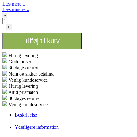
Læs mere...
Læs mindre...
Greengo
-
Emperor
Size
+
Slim
300
Tilføj til kurv
x
44
mm
Hurtig levering
antal
Gode priser
30 dages returret
Nem og sikker betaling
Venlig kundeservice
Hurtig levering
Altid prismatch
30 dages returret
Venlig kundeservice
Beskrivelse
Yderligere information