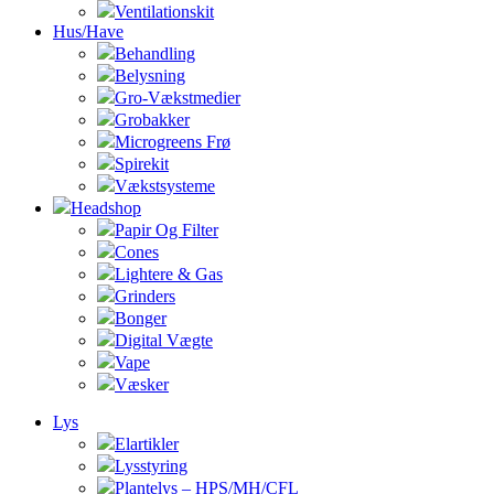
Ventilationskit
Hus/Have
Behandling
Belysning
Gro-Vækstmedier
Grobakker
Microgreens Frø
Spirekit
Vækstsysteme
Headshop
Papir Og Filter
Cones
Lightere & Gas
Grinders
Bonger
Digital Vægte
Vape
Væsker
Lys
Elartikler
Lysstyring
Plantelys – HPS/MH/CFL