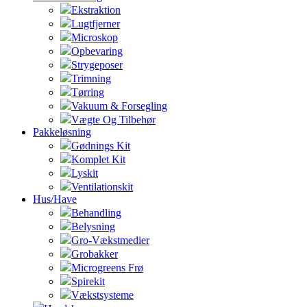
Ekstraktion
Lugtfjerner
Microskop
Opbevaring
Strygeposer
Trimning
Tørring
Vakuum & Forsegling
Vægte Og Tilbehør
Pakkeløsning
Gødnings Kit
Komplet Kit
Lyskit
Ventilationskit
Hus/Have
Behandling
Belysning
Gro-Vækstmedier
Grobakker
Microgreens Frø
Spirekit
Vækstsysteme