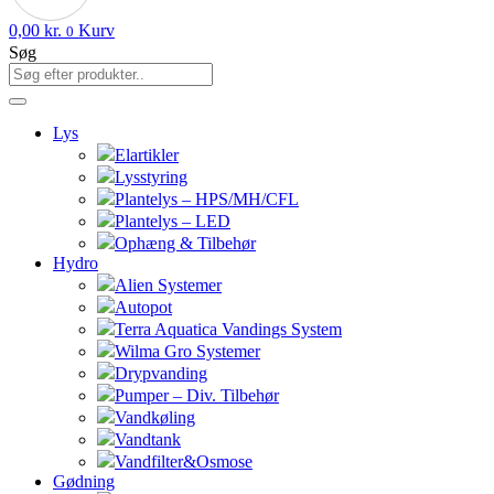
0,00
kr.
Kurv
0
Søg
Lys
Elartikler
Lysstyring
Plantelys – HPS/MH/CFL
Plantelys – LED
Ophæng & Tilbehør
Hydro
Alien Systemer
Autopot
Terra Aquatica Vandings System
Wilma Gro Systemer
Drypvanding
Pumper – Div. Tilbehør
Vandkøling
Vandtank
Vandfilter&Osmose
Gødning