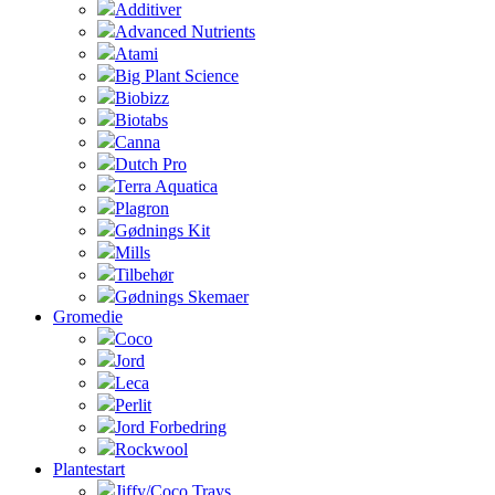
Additiver
Advanced Nutrients
Atami
Big Plant Science
Biobizz
Biotabs
Canna
Dutch Pro
Terra Aquatica
Plagron
Gødnings Kit
Mills
Tilbehør
Gødnings Skemaer
Gromedie
Coco
Jord
Leca
Perlit
Jord Forbedring
Rockwool
Plantestart
Jiffy/Coco Trays