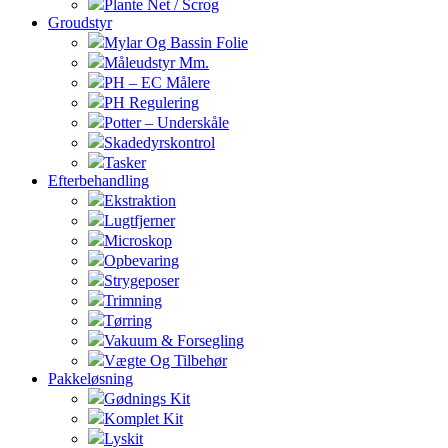
Plante Net / Scrog
Groudstyr
Mylar Og Bassin Folie
Måleudstyr Mm.
PH – EC Målere
PH Regulering
Potter – Underskåle
Skadedyrskontrol
Tasker
Efterbehandling
Ekstraktion
Lugtfjerner
Microskop
Opbevaring
Strygeposer
Trimning
Tørring
Vakuum & Forsegling
Vægte Og Tilbehør
Pakkeløsning
Gødnings Kit
Komplet Kit
Lyskit