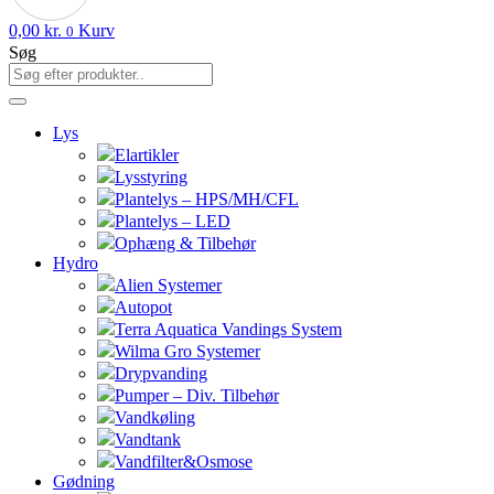
0,00
kr.
Kurv
0
Søg
Lys
Elartikler
Lysstyring
Plantelys – HPS/MH/CFL
Plantelys – LED
Ophæng & Tilbehør
Hydro
Alien Systemer
Autopot
Terra Aquatica Vandings System
Wilma Gro Systemer
Drypvanding
Pumper – Div. Tilbehør
Vandkøling
Vandtank
Vandfilter&Osmose
Gødning