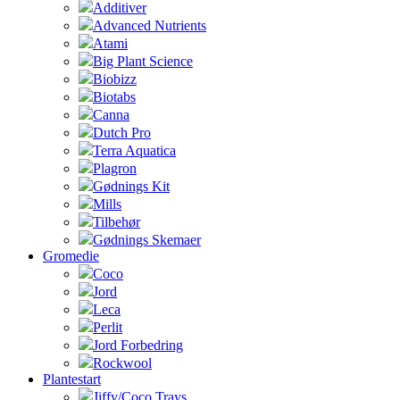
Additiver
Advanced Nutrients
Atami
Big Plant Science
Biobizz
Biotabs
Canna
Dutch Pro
Terra Aquatica
Plagron
Gødnings Kit
Mills
Tilbehør
Gødnings Skemaer
Gromedie
Coco
Jord
Leca
Perlit
Jord Forbedring
Rockwool
Plantestart
Jiffy/Coco Trays