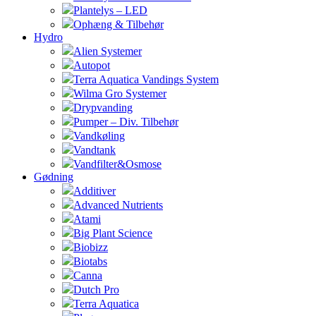
Plantelys – LED
Ophæng & Tilbehør
Hydro
Alien Systemer
Autopot
Terra Aquatica Vandings System
Wilma Gro Systemer
Drypvanding
Pumper – Div. Tilbehør
Vandkøling
Vandtank
Vandfilter&Osmose
Gødning
Additiver
Advanced Nutrients
Atami
Big Plant Science
Biobizz
Biotabs
Canna
Dutch Pro
Terra Aquatica