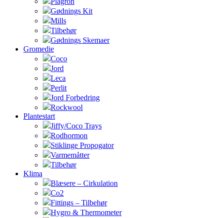
Plagron
Gødnings Kit
Mills
Tilbehør
Gødnings Skemaer
Gromedie
Coco
Jord
Leca
Perlit
Jord Forbedring
Rockwool
Plantestart
Jiffy/Coco Trays
Rodhormon
Stiklinge Propogator
Varmemåtter
Tilbehør
Klima
Blæsere – Cirkulation
Co2
Fittings – Tilbehør
Hygro & Thermometer