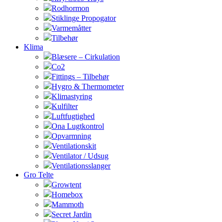
Rodhormon
Stiklinge Propogator
Varmemåtter
Tilbehør
Klima
Blæsere – Cirkulation
Co2
Fittings – Tilbehør
Hygro & Thermometer
Klimastyring
Kulfilter
Luftfugtighed
Ona Lugtkontrol
Opvarmning
Ventilationskit
Ventilator / Udsug
Ventilationsslanger
Gro Telte
Growtent
Homebox
Mammoth
Secret Jardin