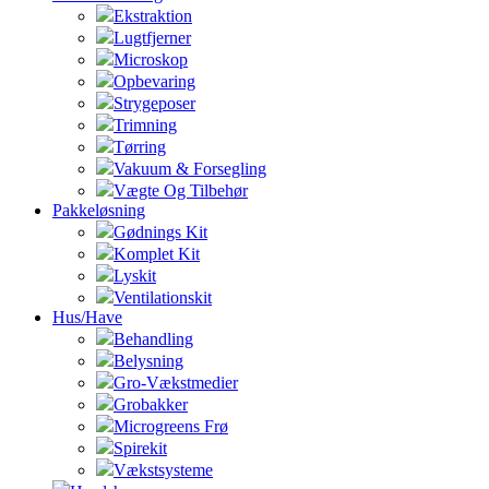
Ekstraktion
Lugtfjerner
Microskop
Opbevaring
Strygeposer
Trimning
Tørring
Vakuum & Forsegling
Vægte Og Tilbehør
Pakkeløsning
Gødnings Kit
Komplet Kit
Lyskit
Ventilationskit
Hus/Have
Behandling
Belysning
Gro-Vækstmedier
Grobakker
Microgreens Frø
Spirekit
Vækstsysteme