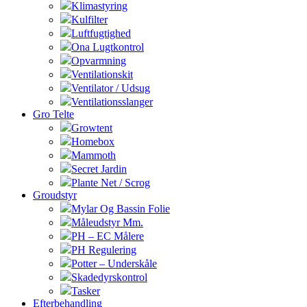
Klimastyring
Kulfilter
Luftfugtighed
Ona Lugtkontrol
Opvarmning
Ventilationskit
Ventilator / Udsug
Ventilationsslanger
Gro Telte
Growtent
Homebox
Mammoth
Secret Jardin
Plante Net / Scrog
Groudstyr
Mylar Og Bassin Folie
Måleudstyr Mm.
PH – EC Målere
PH Regulering
Potter – Underskåle
Skadedyrskontrol
Tasker
Efterbehandling