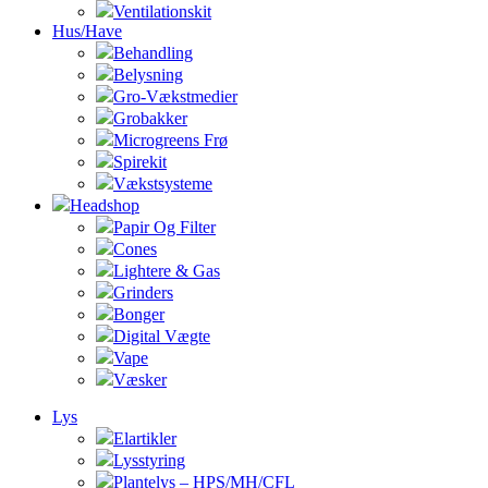
Ventilationskit
Hus/Have
Behandling
Belysning
Gro-Vækstmedier
Grobakker
Microgreens Frø
Spirekit
Vækstsysteme
Headshop
Papir Og Filter
Cones
Lightere & Gas
Grinders
Bonger
Digital Vægte
Vape
Væsker
Lys
Elartikler
Lysstyring
Plantelys – HPS/MH/CFL