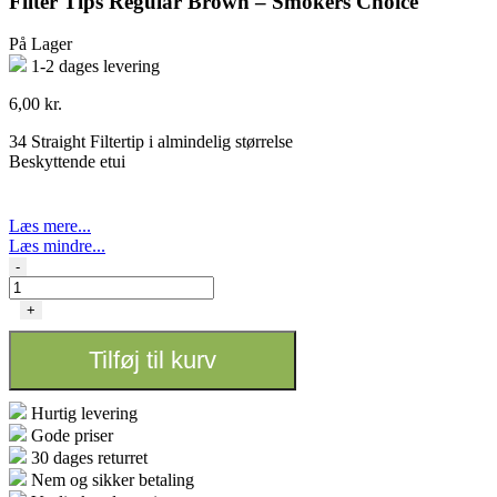
Filter Tips Regular Brown – Smokers Choice
På Lager
1-2 dages levering
6,00
kr.
34 Straight Filtertip i almindelig størrelse
Beskyttende etui
Læs mere...
Læs mindre...
Filter
-
Tips
Regular
+
Brown
-
Tilføj til kurv
Smokers
Choice
antal
Hurtig levering
Gode priser
30 dages returret
Nem og sikker betaling